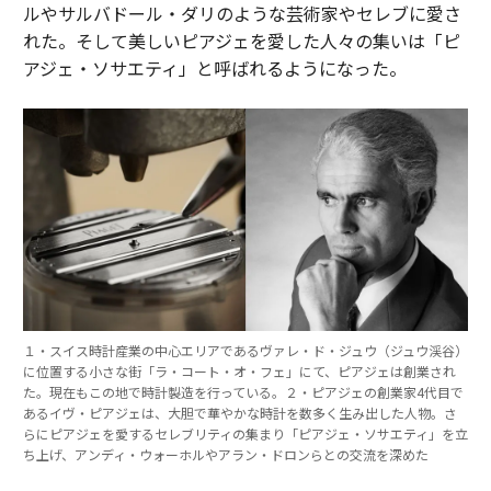
ルやサルバドール・ダリのような芸術家やセレブに愛さ
れた。そして美しいピアジェを愛した人々の集いは「ピ
アジェ・ソサエティ」と呼ばれるようになった。
１・スイス時計産業の中心エリアであるヴァレ・ド・ジュウ（ジュウ渓谷）
に位置する小さな街「ラ・コート・オ・フェ」にて、ピアジェは創業され
た。現在もこの地で時計製造を行っている。２・ピアジェの創業家4代目で
あるイヴ・ピアジェは、大胆で華やかな時計を数多く生み出した人物。さ
らにピアジェを愛するセレブリティの集まり「ピアジェ・ソサエティ」を立
ち上げ、アンディ・ウォーホルやアラン・ドロンらとの交流を深めた