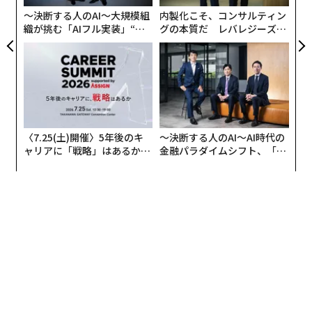
な
〜決断する人のAI〜大規模組
内製化こそ、コンサルティン
織が挑む「AIフル実装」“使
グの本質だ レバレジーズが
う”企業から“動く”企業へ【N
実践する、次世代ファームの
TTドコモビジネス×PwC】
全貌
〈7.25(土)開催〉5年後のキ
〜決断する人のAI〜AI時代の
ャリアに「戦略」はあるか。
金融パラダイムシフト、「超
トップエグゼクティブのキャ
個別化」の核心 【MUFG×ウ
リアに触れる1日│CAREER S
ェルスナビ×PwC】
UMMIT 2026
翻訳・編集＝江戸伸禎