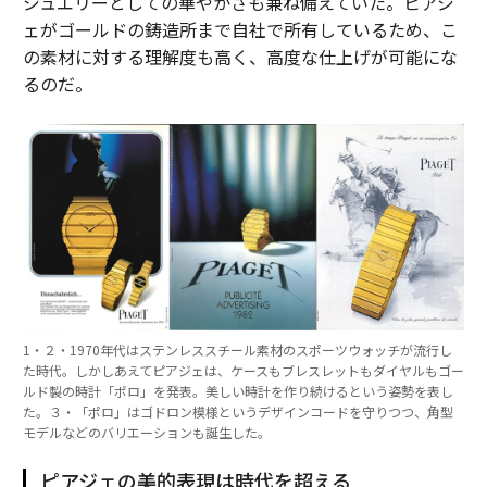
ジュエリーとしての華やかさも兼ね備えていた。ピアジ
ェがゴールドの鋳造所まで自社で所有しているため、こ
の素材に対する理解度も高く、高度な仕上げが可能にな
るのだ。
1・２・1970年代はステンレススチール素材のスポーツウォッチが流行し
た時代。しかしあえてピアジェは、ケースもブレスレットもダイヤルもゴー
ルド製の時計「ポロ」を発表。美しい時計を作り続けるという姿勢を表し
た。３・「ポロ」はゴドロン模様というデザインコードを守りつつ、角型
モデルなどのバリエーションも誕生した。
ピアジェの美的表現は時代を超える