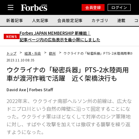
会員登録
ログイン
新着記事
人気記事
会員限定記事
カテゴリ
連載
コ
Forbes JAPAN MEMBERSHIP 新機能｜
NEWS
記事ページ内の広告表示を最小限にしました
トップ
経済・社会
欧州
ウクライナの「秘密兵器」PTS-2水陸両用車が
2023.11.10 08:35
ウクライナの「秘密兵器」PTS-2水陸両用
車が渡河作戦で活躍 近く架橋決行も
David Axe | Forbes Staff
2022年末、ウクライナ南部ヘルソン州の前線は、広大な
ドニプロ川という自然の障壁に沿って固定することにな
った。ウクライナ軍はほどなくして対岸のロシア軍陣地
に対し、すばやく攻撃を加えては撤収する襲撃を繰り返
すようになった。