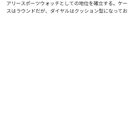
アリースポーツウォッチとしての地位を確立する。ケー
スはラウンドだが、ダイヤルはクッション型になってお
り、シンプルなデザインの中に表現力の高さが見える。
この人気モデルが、2026年に「ピアジェ ポロ シグネチ
ャー」として進化を果たした。ダイヤルのゴドロン模様
が、より立体的かつ表情豊かになっており、美しい時計
を作りたいという気持ちの強さを感じさせる。
またブレスレット/ストラップは、簡単に交換可能なイン
ターチェンジャブル式になっており、SSケースモデルに
は、ネイビーのラバーストラップが付属。ライフスタイ
ルに寄り添う時計となっている。