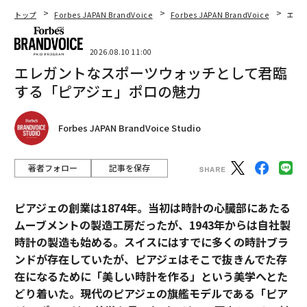
トップ
Forbes JAPAN BrandVoice
Forbes JAPAN BrandVoice
エレ
2026.08.10 11:00
エレガントなスポーツウォッチとして君臨
する「ピアジェ」ポロの魅力
Forbes JAPAN BrandVoice Studio
著者フォロー
記事を保存
ピアジェの創業は1874年。当初は時計の心臓部にあたる
ムーブメントの製造工房だったが、1943年からは自社製
時計の製造も始める。スイスにはすでに多くの時計ブラ
ンドが存在していたが、ピアジェはそこで抜きんでた存
在になるために「美しい時計を作る」という美学へとた
どり着いた。現代のピアジェの旗艦モデルである「ピア