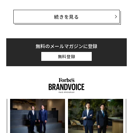
だが、10月19日の襲撃はこれまでと違った。ウクライナ
海兵隊の第38独立海兵旅団の部隊と伝えられる渡河部隊
続きを見る
は対岸、つまりドニプロ川の左岸（方角で言えば東側）
にとどまったのだ。
10日後もまだ、海兵隊部隊は左岸にいた。それどころ
無料のメールマガジンに登録
か、ウクライナ軍のヘルソン州南部での攻撃拠点になっ
無料登録
ている5キロメートルほどの細長い集落、クリンキ周辺
で支配区域を広げていた。
るか
“
、く
シ
グ
A
顧客
pa