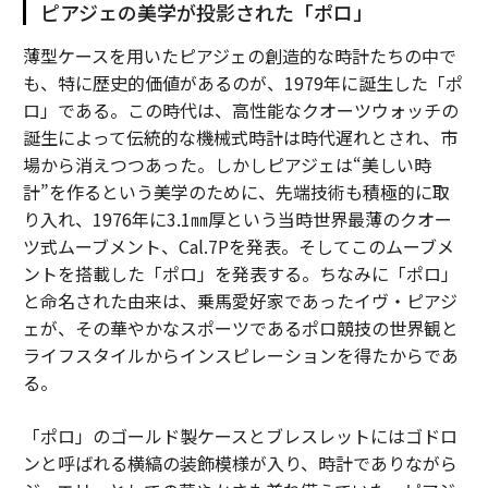
ピアジェの美学が投影された「ポロ」
薄型ケースを用いたピアジェの創造的な時計たちの中で
も、特に歴史的価値があるのが、1979年に誕生した「ポ
ロ」である。この時代は、高性能なクオーツウォッチの
誕生によって伝統的な機械式時計は時代遅れとされ、市
場から消えつつあった。しかしピアジェは“美しい時
計”を作るという美学のために、先端技術も積極的に取
り入れ、1976年に3.1㎜厚という当時世界最薄のクオー
ツ式ムーブメント、Cal.7Pを発表。そしてこのムーブメ
ントを搭載した「ポロ」を発表する。ちなみに「ポロ」
と命名された由来は、乗馬愛好家であったイヴ・ピアジ
ェが、その華やかなスポーツであるポロ競技の世界観と
ライフスタイルからインスピレーションを得たからであ
る。
「ポロ」のゴールド製ケースとブレスレットにはゴドロ
ンと呼ばれる横縞の装飾模様が入り、時計でありながら