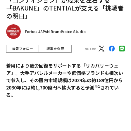
最新号の購入はこちらから
――「BAKUNE」のTENTIALが支える「挑戦者
の明日」
メンバーシップに登録する
Forbes JAPAN BrandVoice Studio
著者フォロー
記事を保存
関連記事
着用により疲労回復をサポートする「リカバリーウェ
性感染症のオーストリア男性から新型スーパー淋菌が発見
ア」。大手アパレルメーカーや低価格ブランドも相次い
で参入し、その国内市場規模は2024年の約189億円から
薬剤耐性の高い淋菌、米国で報告 性感染症の患者がコロナ禍で急増
※1
2030年には約1,700億円へ拡大すると予測
されてい
る。
広がる性感染症、欧米各国が対策強化 フランスは若者対象にコンドーム
無料化
過熱するマーケットにおいて、価格競争とは一線を画す
「なぜ生理はタブー視されるのか」 映画監督・朴基浩、ナプキンを装着
ブランドとして独自のポジションを築いているのが、TE
して生活も
NTIALの「BAKUNE」だ。「挑戦する人のコンディショ
ンに向き合い、ポテンシャルを引き出す」——。この一
米国で「コンドーム王」となった移民起業家