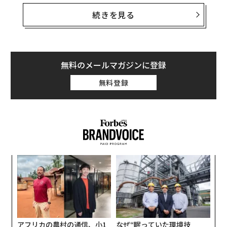
市民に対し、性交渉の際にはコンドームを使用するよう
呼びかけている。
続きを見る
英国では多くの場所で無料の性病検査が利用可能になっ
ており、感染の急増は検査件数の増加が一因となってい
る可能性もある。
無料のメールマガジンに登録
無料登録
〈7
ャ
ト
パ
リア
技
UM
無
防
アフリカの農村の通信、小1
なぜ“眠っていた環境技