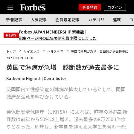
会員登録
ログイン
新着記事
人気記事
会員限定記事
カテゴリ
連載
コ
Forbes JAPAN MEMBERSHIP 新機能｜
NEWS
記事ページ内の広告表示を最小限にしました
トップ
サイエンス
ヘルスケア
英国で淋病が急増 診断数が過去最多に
2023.09.21 14:00
英国で淋病が急増 診断数が過去最多に
Katherine Hignett | Contributor
英国国内で性感染症の淋病が拡大しているとして、同国
政府が注意を呼びかけている。
英保健安全保障庁（UKHSA）によれば、昨年の淋病診断
件数は前年から50％以上増え、過去最多の8万2500件余
りとなった。同庁は、新学期を迎える大学生を含む一般