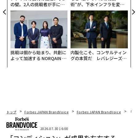
の壁。2人の挑戦者が手にし
術”が、下水インフラを変え
た「次なる武器」
たのか──産総研×月島JFE
アクアソリューションの10年
挑戦は個から始まり、共創に
内製化こそ、コンサルティン
よって加速する NORQAIN JA
グの本質だ レバレジーズが
PAN 特別座談会
実践する、次世代ファームの
全貌
翻訳・編集＝遠藤宗生
トップ
Forbes JAPAN BrandVoice
Forbes JAPAN BrandVoice
「コン
2026年9月号発売中
2026.07.30 16:00
「コンディション」が成果を左右する