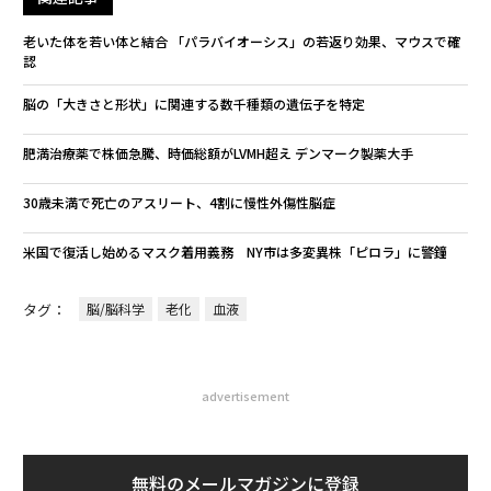
老いた体を若い体と結合 「パラバイオーシス」の若返り効果、マウスで確
認
脳の「大きさと形状」に関連する数千種類の遺伝子を特定
肥満治療薬で株価急騰、時価総額がLVMH超え デンマーク製薬大手
30歳未満で死亡のアスリート、4割に慢性外傷性脳症
米国で復活し始めるマスク着用義務 NY市は多変異株「ピロラ」に警鐘
タグ：
脳/脳科学
老化
血液
advertisement
無料のメールマガジンに登録