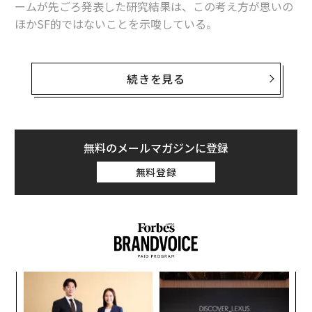
ームが先ごろ発表した研究結果は、この考え方が思いの
ほかSF的ではないことを示唆している。
英科学誌
ネイチャー・エイジング
に掲載されたボーハ
ン・チャン博士らの研究では、若いマウスと長期間にわ
続きを見る
たり結合された老齢マウスが「若返り」を始め、同世代
のマウスと比べて最大9％長生きすることを発見した。
まだ初期段階の研究とはいえ、加齢と長寿の未来に関す
る刺激的な示唆に富む結果だ。
無料のメールマガジンに登録
パラバイオーシス
無料登録
研究チームは「パラバイオーシス」と呼ばれる実験技法
を用い、年老いたマウスと若いマウスを結合した。これ
は、非常に複雑な輸血のようなものだ。通常の輸血では
片方のマウスから血液を採取してもう一方のマウスに注
入するが、パラバイオーシスでは2匹のマウスを外科手
伝
術で接合し、リアルタイムな輸血を継続的に行う。
る
モ