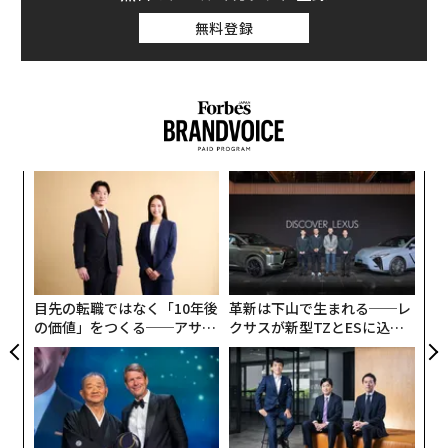
無料登録
伝
る
モ
〜
織
う
T
目先の転職ではなく「10年後
革新は下山で生まれる──レ
の価値」をつくる──アサイ
クサスが新型TZとESに込め
ンの長期伴走型支援とは
た「DISCOVER」の哲学