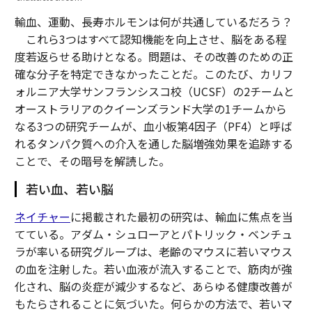
輸血、運動、長寿ホルモンは何が共通しているだろう？
これら3つはすべて認知機能を向上させ、脳をある程
度若返らせる助けとなる。問題は、その改善のための正
確な分子を特定できなかったことだ。このたび、カリフ
ォルニア大学サンフランシスコ校（UCSF）の2チームと
オーストラリアのクイーンズランド大学の1チームから
なる3つの研究チームが、血小板第4因子（PF4）と呼ば
れるタンパク質への介入を通した脳増強効果を追跡する
ことで、その暗号を解読した。
若い血、若い脳
ネイチャー
に掲載された最初の研究は、輸血に焦点を当
てている。アダム・シュローアとパトリック・ベンチュ
ラが率いる研究グループは、老齢のマウスに若いマウス
の血を注射した。若い血液が流入することで、筋肉が強
化され、脳の炎症が減少するなど、あらゆる健康改善が
もたらされることに気づいた。何らかの方法で、若いマ