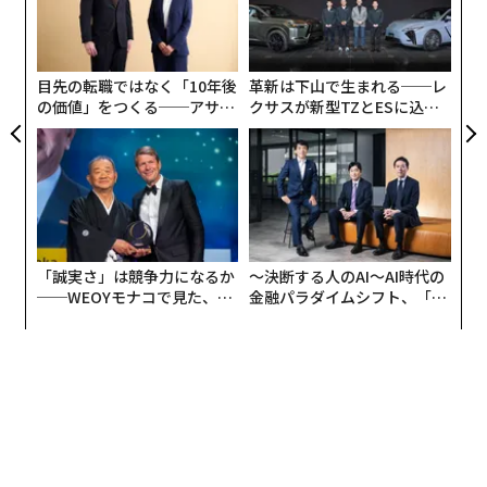
〜
パラバイオーシスで結合された動物は、単に血液を交換
織
するのではなく、1つの生理系を共有し発達させる。血
う
T
液からホルモンまであらゆるものを交換し合いながら、
目先の転職ではなく「10年後
革新は下山で生まれる──レ
いわば融合するのである。
の価値」をつくる──アサイ
クサスが新型TZとESに込め
ンの長期伴走型支援とは
た「DISCOVER」の哲学
「誠実さ」は競争力になるか
〜決断する人のAI〜AI時代の
──WEOYモナコで見た、く
金融パラダイムシフト、「超
ら寿司の経営哲学
個別化」の核心 【MUFG×ウ
ェルスナビ×PwC】