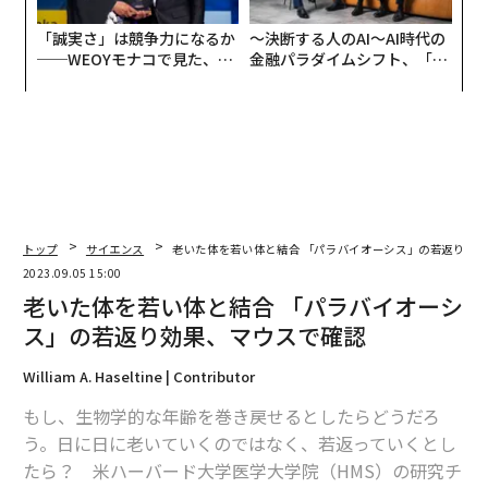
「誠実さ」は競争力になるか
〜決断する人のAI〜AI時代の
──WEOYモナコで見た、く
金融パラダイムシフト、「超
ら寿司の経営哲学
個別化」の核心 【MUFG×ウ
ェルスナビ×PwC】
トップ
サイエンス
老いた体を若い体と結合 「パラバイオーシス」の若返り効
2023.09.05 15:00
老いた体を若い体と結合 「パラバイオーシ
ス」の若返り効果、マウスで確認
William A. Haseltine | Contributor
もし、生物学的な年齢を巻き戻せるとしたらどうだろ
う。日に日に老いていくのではなく、若返っていくとし
たら？ 米ハーバード大学医学大学院（HMS）の研究チ