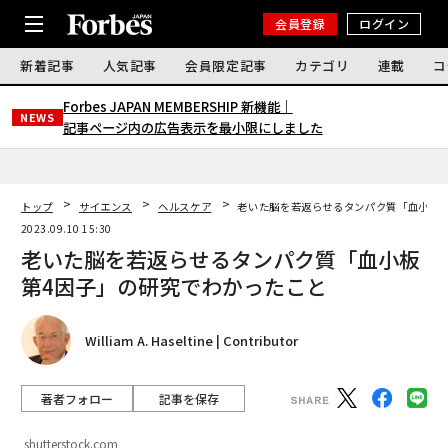
会員登録
ログイン
新着記事
人気記事
会員限定記事
カテゴリ
連載
コ
Forbes JAPAN MEMBERSHIP 新機能｜
NEWS
記事ページ内の広告表示を最小限にしました
トップ
サイエンス
ヘルスケア
老いた脳を若返らせるタンパク質「血小板第
2023.09.10 15:30
老いた脳を若返らせるタンパク質「血小板
第4因子」の研究でわかったこと
William A. Haseltine | Contributor
著者フォロー
記事を保存
shutterstock.com