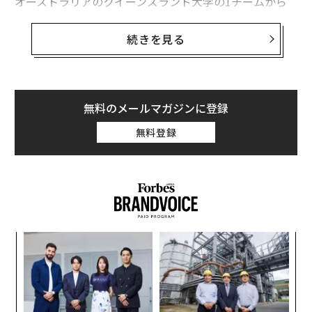
オーストラリアのクイーンズランド大学の1チームから
なる3つの研究チームが、血小板第4因子（PF4）と呼ば
れるタンパク質への介入を通した脳増強効果を追跡する
続きを見る
ことで、その暗号を解読した。
若い血、若い脳
無料のメールマガジンに登録
ネイチャー
に掲載された最初の研究は、輸血に焦点を当
てている。アダム・シュローアとパトリック・ベンチュ
無料登録
ラが率いる研究グループは、老齢のマウスに若いマウス
の血を注射した。若い血液が流入することで、筋肉が強
化され、脳の炎症が減少するなど、あらゆる健康改善が
もたらされることに気づいた。何らかの方法で、若いマ
ウスの血が老齢のマウスの生物学的時計を戻すのを助け
ていたのだ。
〜
金
若いマウスの血液を分析したところ、年老いたマウスの
個
〜
ェ
血液よりも血小板第4因子の濃度が明らかに高いことが
織
わかった。若い人間の血液と年配の人間の血液を比べて
う