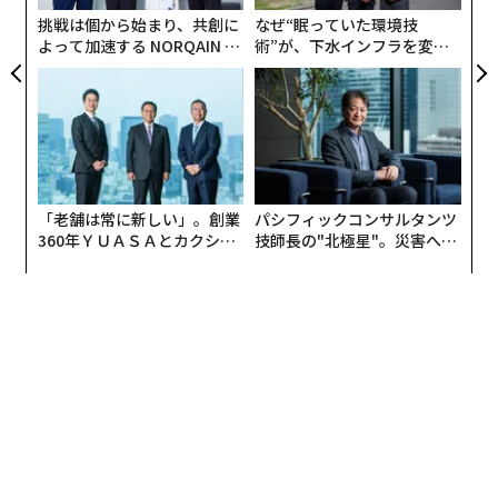
T
も同じことが観察された。
挑戦は個から始まり、共創に
なぜ“眠っていた環境技
よって加速する NORQAIN JA
術”が、下水インフラを変え
真犯人を見つけたかどうかをテストするために、彼らは
PAN 特別座談会
たのか──産総研×月島JFE
アクアソリューションの10年
血小板第4因子を分離し、若い血を加えることなく直接
老齢のマウスに注射した。それまで同様に、老齢マウス
は若返り始め、記憶と密接に関係する海馬の炎症が減少
し、脳の結合性が高まり、思考能力が向上した。
「老舗は常に新しい」。創業
パシフィックコンサルタンツ
360年ＹＵＡＳＡとカクシン
技師長の"北極星"。災害への
CEO田尻望が語る、AIを超え
無力感を乗り越え見つけた、
る人の価値
防災一筋20年の答え