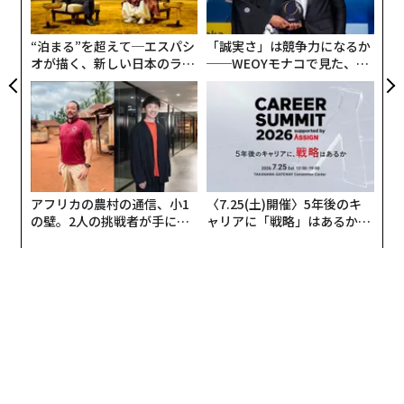
するのではなく、1つの生理系を共有し発達させる。血
C
米国で復活し始めるマスク着用義務 NY市は多変異株「ピロラ」に警鐘
る
液からホルモンまであらゆるものを交換し合いながら、
“泊まる”を超えて─エスパシ
「誠実さ」は競争力になるか
いわば融合するのである。
オが描く、新しい日本のラグ
──WEOYモナコで見た、く
タグ：
脳/脳科学
老化
血液
ジュアリー（中編）
ら寿司の経営哲学
advertisement
アフリカの農村の通信、小1
〈7.25(土)開催〉5年後のキ
の壁。2人の挑戦者が手にし
ャリアに「戦略」はあるか。
た「次なる武器」
トップエグゼクティブのキャ
リアに触れる1日│CAREER S
UMMIT 2026