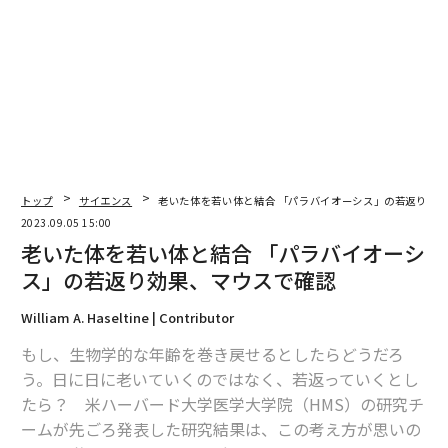
トップ
サイエンス
老いた体を若い体と結合 「パラバイオーシス」の若返り効
2023.09.05 15:00
老いた体を若い体と結合 「パラバイオーシ
ス」の若返り効果、マウスで確認
William A. Haseltine | Contributor
もし、生物学的な年齢を巻き戻せるとしたらどうだろ
翻訳＝酒匂寛
う。日に日に老いていくのではなく、若返っていくとし
たら？ 米ハーバード大学医学大学院（HMS）の研究チ
ームが先ごろ発表した研究結果は、この考え方が思いの
2026年9月号発売中