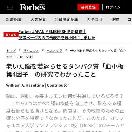
会員登録
ログイン
新着記事
人気記事
会員限定記事
カテゴリ
連載
コ
Forbes JAPAN MEMBERSHIP 新機能｜
NEWS
記事ページ内の広告表示を最小限にしました
トップ
サイエンス
ヘルスケア
老いた脳を若返らせるタンパク質「血小板第
2023.09.10 15:30
老いた脳を若返らせるタンパク質「血小板
第4因子」の研究でわかったこと
William A. Haseltine | Contributor
輸血、運動、長寿ホルモンは何が共通しているだろう？
これら3つはすべて認知機能を向上させ、脳をある程
度若返らせる助けとなる。問題は、その改善のための正
確な分子を特定できなかったことだ。このたび、カリフ
ォルニア大学サンフランシスコ校（UCSF）の2チームと