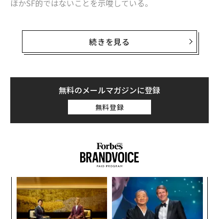
ほかSF的ではないことを示唆している。
最新号の購入はこちらから
英科学誌
ネイチャー・エイジング
に掲載されたボーハ
ン・チャン博士らの研究では、若いマウスと長期間にわ
続きを見る
たり結合された老齢マウスが「若返り」を始め、同世代
メンバーシップに登録する
のマウスと比べて最大9％長生きすることを発見した。
まだ初期段階の研究とはいえ、加齢と長寿の未来に関す
る刺激的な示唆に富む結果だ。
無料のメールマガジンに登録
パラバイオーシス
無料登録
関連記事
研究チームは「パラバイオーシス」と呼ばれる実験技法
老いた体を若い体と結合 「パラバイオーシス」の若返り効果、マウスで確
を用い、年老いたマウスと若いマウスを結合した。これ
認
は、非常に複雑な輸血のようなものだ。通常の輸血では
脳の「大きさと形状」に関連する数千種類の遺伝子を特定
片方のマウスから血液を採取してもう一方のマウスに注
入するが、パラバイオーシスでは2匹のマウスを外科手
内
肥満治療薬で株価急騰、時価総額がLVMH超え デンマーク製薬大手
術で接合し、リアルタイムな輸血を継続的に行う。
グ
実
30歳未満で死亡のアスリート、4割に慢性外傷性脳症
「
全
パラバイオーシスで結合された動物は、単に血液を交換
3