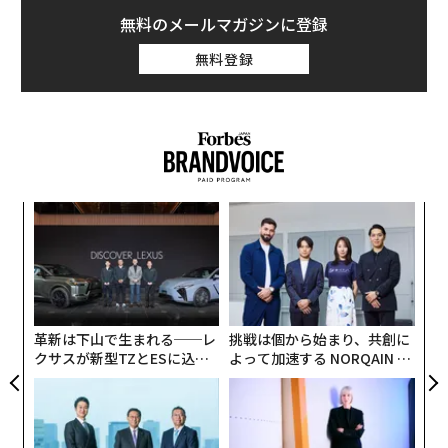
無料のメールマガジンに登録
無料登録
るか
「
、く
左右
T
〜
日
織
う
T
革新は下山で生まれる──レ
挑戦は個から始まり、共創に
クサスが新型TZとESに込め
よって加速する NORQAIN JA
た「DISCOVER」の哲学
PAN 特別座談会