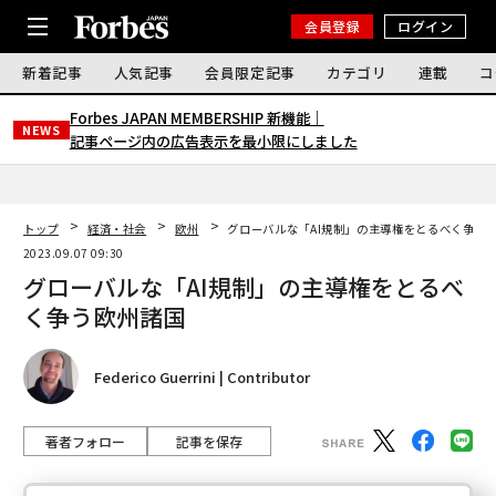
会員登録
ログイン
新着記事
人気記事
会員限定記事
カテゴリ
連載
コ
Forbes JAPAN MEMBERSHIP 新機能｜
NEWS
記事ページ内の広告表示を最小限にしました
トップ
経済・社会
欧州
グローバルな「AI規制」の主導権をとるべく争う
2023.09.07 09:30
グローバルな「AI規制」の主導権をとるべ
く争う欧州諸国
Federico Guerrini | Contributor
著者フォロー
記事を保存