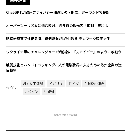
関連記事
ChatGPTが欧州プライバシー法違反の可能性、ポーランドで提訴
オーバーツーリズムに悩む欧州、各都市の観光客「抑制」策とは
肥満治療薬で株価急騰、時価総額がLVMH超え デンマーク製薬大手
ウクライナ軍のチャレンジャー2が前線に 「スナイパー」のように敵狙う
触覚技術とハンドトラッキング、人が電脳世界に入るための欧州企業の注
目技術
AI / 人工知能
イギリス
ドイツ
EU/欧州連合
タグ：
スペイン
生成AI
advertisement