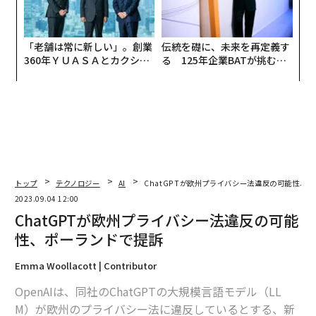
「老舗は常に新しい」。創業
伝統を礎に、未来を再定義す
360年ＹＵＡＳＡとカクシン
る 125年企業BATが挑むス
CEO田尻望が語る、AIを超え
モークレスな未来
る人の価値
トップ
テクノロジー
AI
ChatGPTが欧州プライバシー法違反の可能性、
2023.09.04 12:00
ChatGPTが欧州プライバシー法違反の可能
性、ポーランドで提訴
Emma Woollacott | Contributor
OpenAIは、同社のChatGPTの大規模言語モデル（LL
M）が欧州のプライバシー法に違反しているとする、新