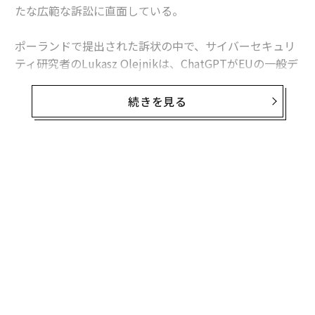
たな広範な訴訟に直面している。
ポーランドで提出された訴状の中で、サイバーセキュリ
ティ研究者のLukasz Olejnikは、ChatGPTがEUの一般デ
ータ保護規則（GDPR）の多くの条項に違反していると
主張している。
続きを見る
「私の見方では、この違反はシステム上のものかもしれ
ない。私は、欠陥が設計そのものに注入されていないこ
とを望んでいる」と彼は述べている。
無料のメールマガジンに登録
無料登録
ナ併
ア