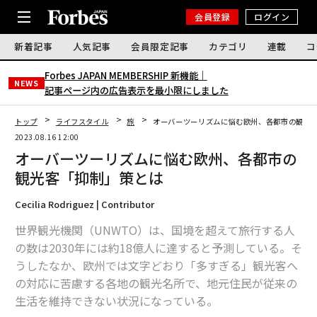
会員登録
ログイン
新着記事
人気記事
会員限定記事
カテゴリ
連載
コ
Forbes JAPAN MEMBERSHIP 新機能｜
NEWS
記事ページ内の広告表示を最小限にしました
トップ
ライフスタイル
旅
オーバーツーリズムに悩む欧州、各都市の観光
2023.08.16 12:00
オーバーツーリズムに悩む欧州、各都市の
観光客「抑制」策とは
Cecilia Rodriguez | Contributor
世界観光機関（UNWTO）は、国境を超えて旅行する人
の数は2030年には約18億人に達すると予測している。そ
うしたなか、欧州では文字どおり「多すぎる」観光客へ
の対応に苦慮する各地の観光名所で、地元住民が従来の
生活を維持できない状況になっている。