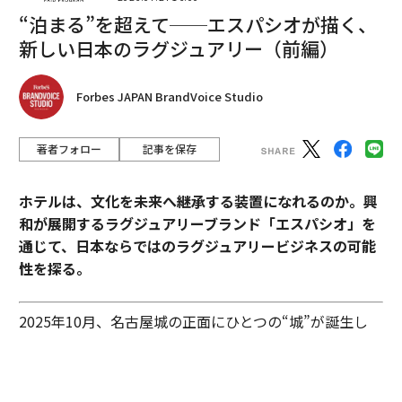
“泊まる”を超えて──エスパシオが描く、
新しい日本のラグジュアリー（前編）
Forbes JAPAN BrandVoice Studio
著者フォロー
記事を保存
編集＝木内涼子
ホテルは、文化を未来へ継承する装置になれるのか。興
2026年9月号発売中
和が展開するラグジュアリーブランド「エスパシオ」を
通じて、日本ならではのラグジュアリービジネスの可能
性を探る。
最新号の購入はこちらから
2025年10月、名古屋城の正面にひとつの“城”が誕生し
メンバーシップに登録する
た。あの有名な金のシャチホコこそ冠してはいないが、
石組みの壁の上に、御殿風の建築が積み重ねられたさま
はまさに現代の城。長年、名古屋城を“金城”と呼び親し