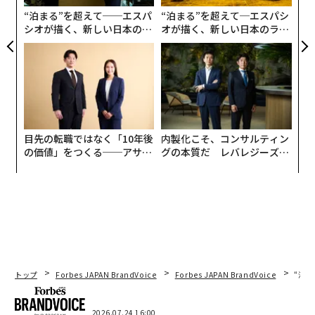
ア
“泊まる”を超えて──エスパ
“泊まる”を超えて─エスパシ
シオが描く、新しい日本のラ
オが描く、新しい日本のラグ
グジュアリー（前編）
ジュアリー（中編）
目先の転職ではなく「10年後
内製化こそ、コンサルティン
の価値」をつくる──アサイ
グの本質だ レバレジーズが
ンの長期伴走型支援とは
実践する、次世代ファームの
全貌
トップ
Forbes JAPAN BrandVoice
Forbes JAPAN BrandVoice
“泊
2026.07.24 16:00