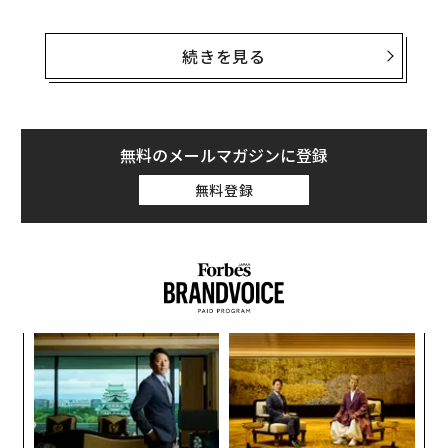
人気の観光地は過密になり、安全が損なわれ、旅行者た
ちにとっても快適に過ごせない場所になっている。いま
続きを見る
のところ、欧州連合（EU）が正式な声明を発表するまで
には至っていないものの、あふれかえる観光客にどのよ
うに対応すべきかについて、議論が進められている。
無料のメールマガジンに登録
以下、すでに何らかの規制を導入したいくつかの都市
無料登録
と、それぞれの対策を紹介する。
・フランス
フレンチリヴィエラとも呼ばれるコートダジュールの中
心都市、ニースにはこの夏、観光客が特に多い場所に一
風変わったストリートアートが登場した。アイスクリー
革
ムを「エサ」として仕かけた巨大な「ネズミ捕り」のよ
ク
た「
うなこのインスタレーションは「観光客という害虫を根
な
絶・撲滅させる」ためのものだという。
術
た