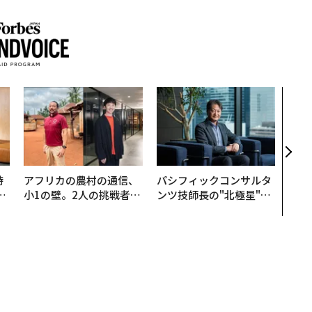
内製
ィン
ジー
代フ
時
アフリカの農村の通信、
パシフィックコンサルタ
フ
小1の壁。2人の挑戦者が
ンツ技師長の"北極星"。
心
手にした「次なる武器」
災害への無力感を乗り越
ビ
え見つけた、防災一筋20
年の答え