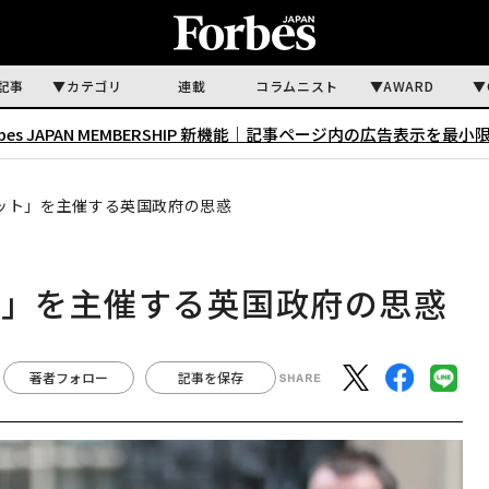
記事
カテゴリ
連載
コラムニスト
AWARD
rbes JAPAN MEMBERSHIP 新機能｜
記事ページ内の広告表示を最小
ミット」を主催する英国政府の思惑
ト」を主催する英国政府の思惑
著者フォロー
記事を保存