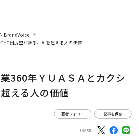
N BrandVoice
CEO田尻望が語る、AIを超える人の価値
業360年ＹＵＡＳＡとカクシ
を超える人の価値
著者フォロー
記事を保存