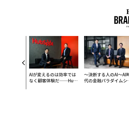
AIが変えるのは効率では
〜決断する人のAI〜AI
なく顧客体験だ──Hub
代の金融パラダイムシ
Spot Japanが語る「Gr
ト、「超個別化」の核
ow Better」な組織のつ
【MUFG×ウェルスナ
くり方
×PwC】