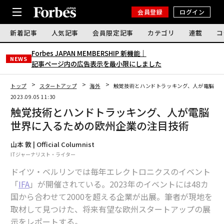
会員登録
ログイン
新着記事
人気記事
会員限定記事
カテゴリ
連載
コ
Forbes JAPAN MEMBERSHIP 新機能｜
NEWS
記事ページ内の広告表示を最小限にしました
トップ
スタートアップ
海外
触覚技術とハンドトラッキング、人が電脳世
2023.09.05 11:30
触覚技術とハンドトラッキング、人が電脳
世界に入るための欧州企業の注目技術
山本 敦 | Official Columnist
ITジャーナリスト・ライター
ドイツ・ベルリンでは毎年エレクトロニクスのイベント
「
IFA
」が開催されている。2023年のイベントには48カ
国から合わせて2000を超える企業が出展。筆者が現地を
取材して見つけた、将来有望な欧州スタートアップの展
示をレポートする。