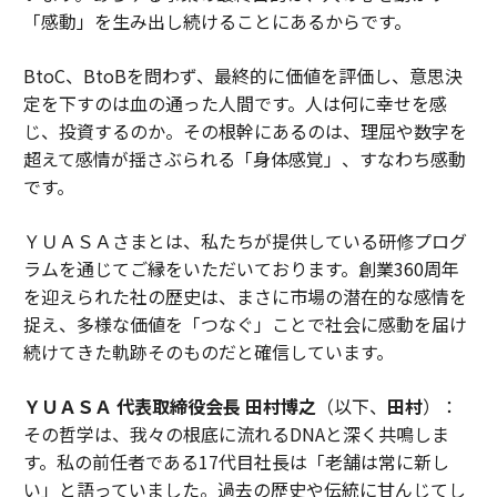
「感動」を生み出し続けることにあるからです。
BtoC、BtoBを問わず、最終的に価値を評価し、意思決
定を下すのは血の通った人間です。人は何に幸せを感
じ、投資するのか。その根幹にあるのは、理屈や数字を
超えて感情が揺さぶられる「身体感覚」、すなわち感動
です。
ＹＵＡＳＡさまとは、私たちが提供している研修プログ
ラムを通じてご縁をいただいております。創業360周年
を迎えられた社の歴史は、まさに市場の潜在的な感情を
捉え、多様な価値を「つなぐ」ことで社会に感動を届け
続けてきた軌跡そのものだと確信しています。
ＹＵＡＳＡ 代表取締役会長 田村博之
（以下、
田村
）：
その哲学は、我々の根底に流れるDNAと深く共鳴しま
す。私の前任者である17代目社長は「老舗は常に新し
い」と語っていました。過去の歴史や伝統に甘んじてし