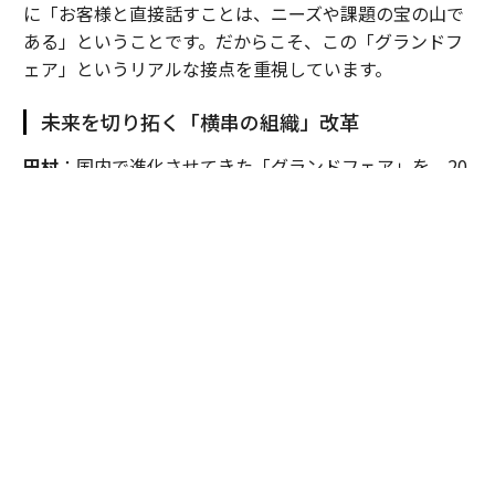
に「お客様と直接話すことは、ニーズや課題の宝の山で
ある」ということです。だからこそ、この「グランドフ
ェア」というリアルな接点を重視しています。
未来を切り拓く「横串の組織」改革
田村
：国内で進化させてきた「グランドフェア」を、20
25年にタイで初開催しました。これは単なる海外展示会
ではなく、我々の総合力を現地で面展開するための強い
意思表示です。
これまでは日系製造業の海外進出に合わせ、「モノづく
り」の領域を中心に事業を展開してきましたが、それだ
けでは限界があります。そこで、住設や建材など国内の
リソースを融合させ、日本で培った総合力をタイでも再
現することを目指したのが、現地の富裕層向け住宅を丸
ごと一軒改装した「ＹＵＡＳＡ ＳＡＫＵＲＡ ＨＯＵＳ
Ｅ」プロジェクトです。