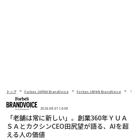
トップ
Forbes JAPAN BrandVoice
Forbes JAPAN BrandVoice
「老
2026.08.07 16:00
「老舗は常に新しい」。創業360年ＹＵＡ
ＳＡとカクシンCEO田尻望が語る、AIを超
える人の価値