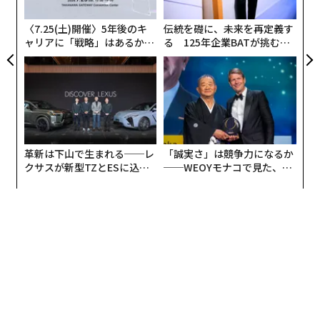
T
日
〈7.25(土)開催〉5年後のキ
伝統を礎に、未来を再定義す
ャリアに「戦略」はあるか。
る 125年企業BATが挑むス
トップエグゼクティブのキャ
モークレスな未来
リアに触れる1日│CAREER S
UMMIT 2026
革新は下山で生まれる──レ
「誠実さ」は競争力になるか
クサスが新型TZとESに込め
──WEOYモナコで見た、く
た「DISCOVER」の哲学
ら寿司の経営哲学
European Innovation Councilが今年初めてIFAの会場に出展
TG0
は英国のロンドンに拠点を置く、2015年に創立した
スタートアップだ。ユーザーインターフェースにハプテ
ィクス（触感フィードバック）を活かしたデバイスを、
ソフトウェアからハードウェアのデザインまで一貫して
提供できるところが同社の強みだ。