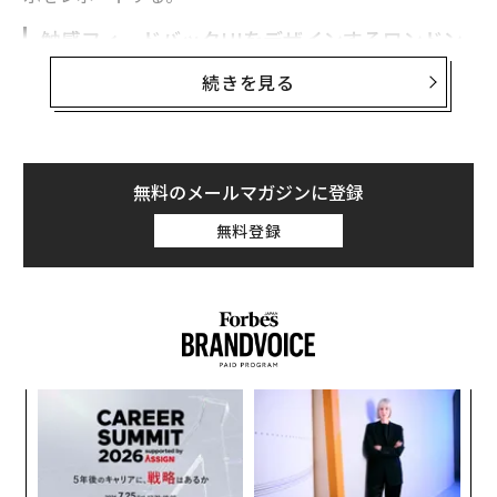
触感フィードバックUIをデザインするロンドン
の「TG0」
続きを見る
European Innovation Council（EIC）は、域内に拠点を
置く企業やスタートアップによる画期的な技術やイノベ
ーションの支援を目的に欧州連合（EU）が設立したイノ
ベーションプログラムだ。現在約6000社の企業が参加す
無料のメールマガジンに登録
る。
無料登録
今年はEICの呼びかけに応じた20社が集まり、世界各国
から多くのトレードビジターやプレス関係者が集まるIFA
の会場にブースを出展した。なおEICの予算は101億ユー
ロで、初期段階の研究からコンセプトの
実証、技術移
転、スタートアップや中企業への融資とスケールアップ
スパ
内
にいたるまで多角的なイノベーション支援を行ってい
のラ
グ
る。
実
「
全
左右