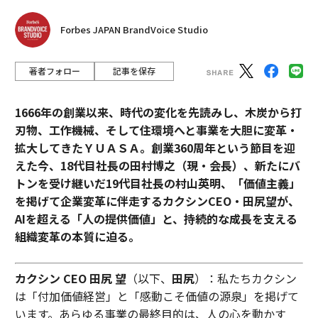
Forbes JAPAN BrandVoice Studio
著者フォロー
記事を保存
1666年の創業以来、時代の変化を先読みし、木炭から打
刃物、工作機械、そして住環境へと事業を大胆に変革・
拡大してきたＹＵＡＳＡ。創業360周年という節目を迎
えた今、18代目社長の田村博之（現・会長）、新たにバ
トンを受け継いだ19代目社長の村山英明、「価値主義」
を掲げて企業変革に伴走するカクシンCEO・田尻望が、
AIを超える「人の提供価値」と、持続的な成長を支える
組織変革の本質に迫る。
カクシン CEO 田尻 望
（以下、
田尻
）：私たちカクシン
は「付加価値経営」と「感動こそ価値の源泉」を掲げて
います。あらゆる事業の最終目的は、人の心を動かす