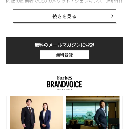
同社の創業者でCEOのメリット・ジェンキンス（Merritt
Jenkins）は、1年前に、ボストンからカリフォルニア州
のシエラネバダ山脈のふもとにある人口2500人の小さな
続きを見る
町のトウェインハートに引っ越した。そこでは、長さ7.6
メートル、重さ17トンの木材伐採機のテストが進んでい
る。
無料のメールマガジンに登録
木材の伐採業者はスキッダーと呼ばれるこのような機械
無料登録
を使い、何トンもの伐採木を森から運び出している。コ
ダマ社が開発したスキッダーは、衛星インターネットと
高度なLiDARカメラを搭載し、夜間でも少数の作業員で
作業が行える。
義す
〜
むス
金
個
な
ェ
術
た