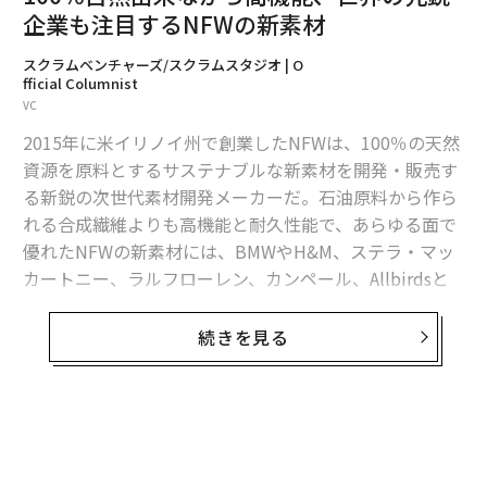
企業も注目するNFWの新素材
スクラムベンチャーズ/スクラムスタジオ | O
fficial Columnist
2026年9月号発売中
VC
2015年に米イリノイ州で創業したNFWは、100％の天然
最新号の購入はこちらから
資源を原料とするサステナブルな新素材を開発・販売す
る新鋭の次世代素材開発メーカーだ。石油原料から作ら
れる合成繊維よりも高機能と耐久性能で、あらゆる面で
メンバーシップに登録する
優れたNFWの新素材には、BMWやH&M、ステラ・マッ
カートニー、ラルフローレン、カンペール、Allbirdsと
いったグローバルブランドが熱い視線を注いでいる。
続きを見る
一流化学者集団のスタートアップがつくった自
関連記事
然由来の新素材
100％自然由来ながら高機能、世界の先鋭企業も注目するNFWの新素材
NFWの創業者兼CEOであるルーク・ハヴェラール氏は、
起業以前はアイオワ大学で化学を専攻して博士号を取
「環境に配慮したいのにできない」、シンプルすぎる理由とは
得。米国海軍兵学校やイリノイ州のブラッドリー大学で