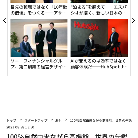
ア
目先の転職ではなく「10年後
“泊まる”を超えて──エスパ
の価値」をつくる──アサイ
シオが描く、新しい日本のラ
ンの長期伴走型支援とは
グジュアリー（前編）
ソニーフィナンシャルグルー
AIが変えるのは効率ではなく
プ、第二創業の経営デザイン
顧客体験だ──HubSpot Ja
──カギは意志を引き出し、
panが語る「Grow Better」
束ね、共創すること
な組織のつくり方
トップ
スタートアップ
海外
100％自然由来ながら高機能、世界の先鋭企
2023.08.28 13:30
100％自然由来ながら高機能、世界の先鋭