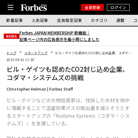
会員登録
ログイン
新着記事
人気記事
会員限定記事
カテゴリ
連載
コ
Forbes JAPAN MEMBERSHIP 新機能｜
NEWS
記事ページ内の広告表示を最小限にしました
トップ
スタートアップ
ビル・ゲイツも認めたCO2封じ込め企業、コダマ・シ
2023.09.01 11:30
ビル・ゲイツも認めたCO2封じ込め企業、
コダマ・システムズの挑戦
Christopher Helman | Forbes Staff
ビル・ゲイツなどの大物投資家は、伐採した木材を地中
に埋蔵することで温室効果ガスの放出量を減らそうとす
るスタートアップの「Kodama Systems（コダマ・シス
テムズ）」を支援している。