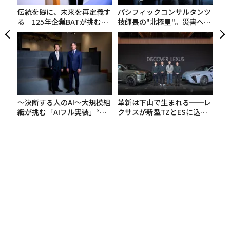
02 チョコレート
全
伝統を礎に、未来を再定義す
パシフィックコンサルタンツ
る 125年企業BATが挑むス
技師長の"北極星"。災害への
モークレスな未来
無力感を乗り越え見つけた、
防災一筋20年の答え
〜決断する人のAI〜大規模組
革新は下山で生まれる──レ
織が挑む「AIフル実装」“使
クサスが新型TZとESに込め
う”企業から“動く”企業へ【N
た「DISCOVER」の哲学
TTドコモビジネス×PwC】
チョコレートの原料であるカカオは、カカオベルトと呼
ばれる赤道の南北20度以内で栽培される。いわゆる亜熱
帯の地域だ。