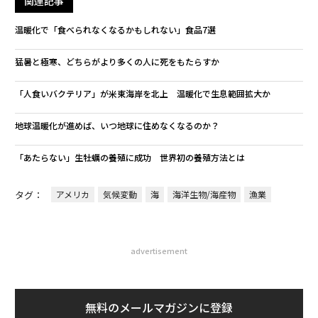
関連記事
温暖化で「食べられなくなるかもしれない」食品7選
猛暑と極寒、どちらがより多くの人に死をもたらすか
「人食いバクテリア」が米東海岸を北上 温暖化で生息範囲拡大か
地球温暖化が進めば、いつ地球に住めなくなるのか？
「あたらない」生牡蠣の養殖に成功 世界初の養殖方法とは
タグ：
アメリカ
気候変動
海
海洋生物/海産物
漁業
advertisement
無料のメールマガジンに登録