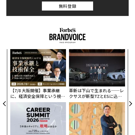
無料登録
パ
技
無
挑
防
よっ
PA
【7/8 大阪開催】事業承継
革新は下山で生まれる──レ
に、経済安全保障という視点
クサスが新型TZとESに込め
が加わるとき──経営者が問
た「DISCOVER」の哲学
われる新たな判断軸