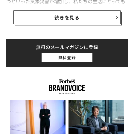
つといった気象災害が増加し、私たちの生活にとっても
さまざまな悪影響があることが予測されている。
続きを見る
そこで今回は、気候変動の影響で「食べられなくなるか
もしれないもの」を7つまとめていく。
01 パスタ
無料のメールマガジンに登録
パスタは一般的にデュラム小麦から作られているが、今
無料登録
後数年間で気温が上昇し嵐や干ばつが激しくなると、デ
ュラム小麦の生産に大きな打撃を与えることが予想され
る。
デュラム小麦は他の品種に比べて繊細で、乾燥した涼し
い季節を好むため、季節外れの大雨が降ると品質が損な
「
われる可能性があるのだ。
左右
T
内
日
これは遠い未来の話ではなく、すでに起き始めている。
グ
実