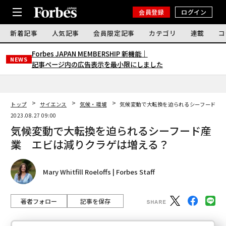
会員登録
ログイン
新着記事
人気記事
会員限定記事
カテゴリ
連載
コ
Forbes JAPAN MEMBERSHIP 新機能｜
NEWS
記事ページ内の広告表示を最小限にしました
トップ
サイエンス
気候・環境
気候変動で大転換を迫られるシーフード産
2023.08.27 09:00
気候変動で大転換を迫られるシーフード産
業 エビは減りクラゲは増える？
Mary Whitfill Roeloffs | Forbes Staff
著者フォロー
記事を保存