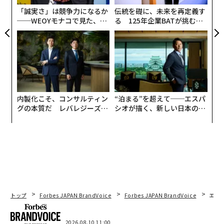
ェ
「誠実さ」は競争力になるか
伝統を礎に、未来を再定義す
彼はいかにして現在のポジションにたどりいついたの
──WEOYモナコで見た、く
る 125年企業BATが挑むス
か。今年30歳の遠藤に、ターニングポイントを聞いた。
ら寿司の経営哲学
モークレスな未来
サッカーをはじめたのは小学校1年生のとき。父親もサ
ッカー経験者で、幼い頃から一緒にボールを蹴っていま
した。周りにもサッカーが好きな友達が多くて。チーム
に入ったのは、小学校に入ったタイミングで母親が見つ
内製化こそ、コンサルティン
“泊まる”を超えて──エスパ
グの本質だ レバレジーズが
シオが描く、新しい日本のラ
けてきてくれたのがきっかけです。その頃は単純にボー
実践する、次世代ファームの
グジュアリー（前編）
ルを蹴るのを楽しんでいました。
全貌
小学校高学年くらいになると、父と一緒に日産スタジア
ムや三ツ沢陸上競技場（現、ニッパツ三ツ沢陸上競技
場）へ横浜Fマリノスの試合を見に行くようになって、
スタジアムの雰囲気も含めたプロの舞台に憧れを持つよ
トップ
Forbes JAPAN BrandVoice
Forbes JAPAN BrandVoice
エレ
うになりました。
当時は中村俊輔さんが好きでしたが、その後は、自分が
2026.08.10 11:00