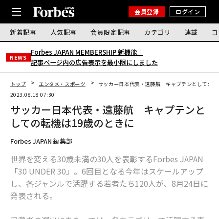
会員登録
ログイン
新着記事
人気記事
会員限定記事
カテゴリ
連載
コ
Forbes JAPAN MEMBERSHIP 新機能｜
NEWS
記事ページ内の広告表示を最小限にしました
トップ
エンタメ・スポーツ
サッカー日本代表・遠藤航 キャプテンとしての転
2023.08.18 07:30
サッカー日本代表・遠藤航 キャプテンと
しての転機は19歳のときに
Forbes JAPAN 編集部
世界を変える30歳未満の30人を表彰するForbes JAPAN
「30 UNDER 30」。6回目となる今年はスケールアップ
し、各ジャンルで活躍する若者たち120人が、8月24日に
発表される。