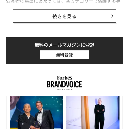
受賞者の選出にあたっては、各カテゴリーで活躍する専
門家・業界オーソリティ・過去受賞者をアドバイザリー
ボードとして迎え、協力を仰いだ。ドイツブンデスリー
続きを見る
ガ、VfBシュトゥットガルトに所属するサッカー選手、
遠藤航は、「Entertainment & Sports」部門のアドバイ
ザリーボートのひとりだ。
無料のメールマガジンに登録
日本代表選手でもある遠藤は、2018年ロシア、2022年カ
無料登録
タールと2大会連続でW杯に出場。カタール大会では、
ドイツ、スペインという優勝経験国に勝利したチーム
で、中心選手として活躍した。2023年6月には正式に日
本代表のキャプテンに就任し、日本サッカー界の新リー
ダーとしても期待が高まる。
創に
ア
ドイツでは、試合中の1対1の局面での勝利数を表す「デ
 JA
の
ュエル」部門で2020年、2021年と連続でNo.1を獲得。
た
〜
日本では注目されにくい守備的ミッドフィルダーの評価
金
軸として「デュエル」を定着させた第一人者だ。
個