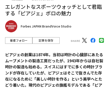
エレガントなスポーツウォッチとして君臨
プレーするポジションによって注目する選手も変わって
いきました。ミッドフィルダーなら俊輔さんだし、ディ
する「ピアジェ」ポロの魅力
フェンスなら中澤佑二さん。彼らのプレーを見て「すご
いな」と思っていました。
Forbes JAPAN BrandVoice Studio
中学校までは学校の部活でサッカーを続け、高校入学時
著者フォロー
記事を保存
に湘南ベルマーレのユースから声をかけられました。う
れしい思いもありましたけど、正直に言うと「マリノス
ピアジェの創業は1874年。当初は時計の心臓部にあたる
じゃないんだ」という悔しい気持ちもありました
ムーブメントの製造工房だったが、1943年からは自社製
（笑）。
時計の製造も始める。スイスにはすでに多くの時計ブラ
ンドが存在していたが、ピアジェはそこで抜きんでた存
ただ、湘南に入ってから、トップチームの選手と顔を合
在になるために「美しい時計を作る」という美学へとた
わせ、彼らのプレーを間近に見ることが日常的になっ
どり着いた。現代のピアジェの旗艦モデルである「ピア
て、「プロサッカー選手になる」ことを意識するように
ジェ ポロ」は、美学を貫いたピアジェの歴史と、その魅
なりました。
力が詰まっている。
次ページ ＞
2人の恩人との出会い