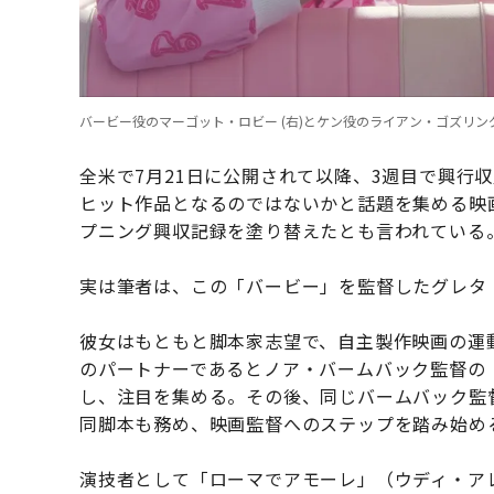
バービー役のマーゴット・ロビー (右)とケン役のライアン・ゴズリング(左) 。映画「バー
全米で7月21日に公開されて以降、3週目で興行収
ヒット作品となるのではないかと話題を集める映
プニング興収記録を塗り替えたとも言われている
実は筆者は、この「バービー」を監督したグレタ
彼女はもともと脚本家志望で、自主製作映画の運動
のパートナーであるとノア・バームバック監督の「
し、注目を集める。その後、同じバームバック監督
同脚本も務め、映画監督へのステップを踏み始め
演技者として「ローマでアモーレ」（ウディ・アレ