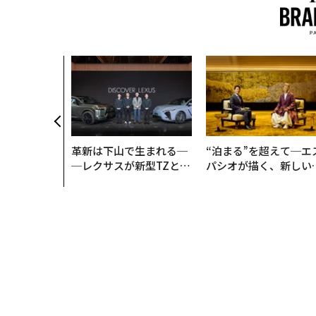
革新は下山で生まれる─
“泊まる”を超えて─エ
─レクサスが新型TZとE
パシオが描く、新しい
Sに込めた「DISCOVE
本のラグジュアリー（
R」の哲学
編）