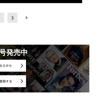
2
3
月号発売中
ちらから
登録する