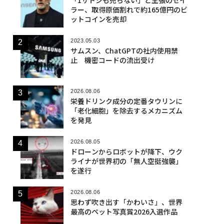
「1サトシも売らない」と主張のセイ
ラー、取得原価割れで約165億円のビ
ットコインを売却
2023.05.03
サムスン、ChatGPTの社内使用禁
止 機密コードの流出受け
2026.08.06
栄養ドリンク成分の定番タウリンに
「老化細胞」を除去するメカニズム
を発見
2026.08.05
ドローンからロボットが降下、ウク
ライナが世界初の「無人空挺強襲」
を遂行
2026.08.06
思わず吹き出す「かわいさ」、世界
最高のペット写真賞2026入選作品