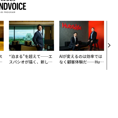
〜決
模組
装」
く”
ビジ
ス
“泊まる”を超えて──エ
AIが変えるのは効率では
日
スパシオが描く、新しい
なく顧客体験だ──Hub
中
日本のラグジュアリー
Spot Japanが語る「Gr
（前編）
ow Better」な組織のつ
くり方