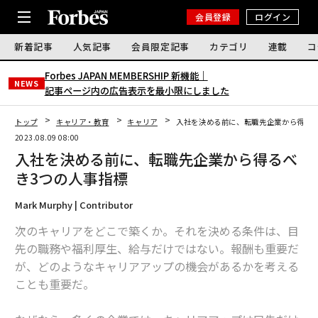
会員登録
ログイン
新着記事
人気記事
会員限定記事
カテゴリ
連載
コ
Forbes JAPAN MEMBERSHIP 新機能｜
NEWS
記事ページ内の広告表示を最小限にしました
トップ
キャリア・教育
キャリア
入社を決める前に、転職先企業から得るべ
2023.08.09 08:00
入社を決める前に、転職先企業から得るべ
き3つの人事指標
Mark Murphy | Contributor
次のキャリアをどこで築くか。それを決める条件は、目
先の職務や福利厚生、給与だけではない。報酬も重要だ
が、どのようなキャリアアップの機会があるかを考える
ことも重要だ。