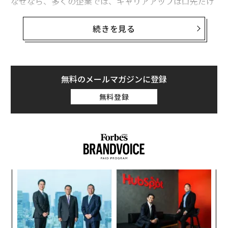
なぜなら、多くの企業では、キャリアアップは口先だけ
のスローガンにすぎないためだ。筆者が創業したコンサ
ルティング企業Leadership IQ（リーダーシップIQ）が
続きを見る
行ったアンケート調査「
Career Growth Or Stalled Progress
（キャリアアップ
か、停滞か）」では、現在の職場でキャリアアップの道
筋が見えている人は19％しかいないことがわかった。ま
無料のメールマガジンに登録
た、「自分の成長やキャリアの進歩にいつも満足してい
無料登録
る」と答えた従業員はわずか18％だった。
人材募集をしている管理職に対して、会社が用意してい
るキャリアアップの機会について尋ねることはできる
し、そうすべきだ。段階的なキャリアマップの詳細情報
が得られることが望ましいが、この質問への回答が「皆
目
の成長を望んでいる」という曖昧な言葉だけだったとし
の
ても、驚かないこと。そのような場合、3つの人事指標
ン
伝
を提供するよう依頼しよう。
る
モ