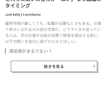
タイミング
Jack Kelly | Contributor
雇用市場が厳しくても、転職が必要なときもある。仕事
で幸せになれるかは自分次第だ。どうすべきか迷ってい
る人は、次の仕事が白紙の状態で辞表を提出する前に、
翻訳＝米井香織/ガリレオ
以下の問いを自分に投げかけみてほしい。
満足感がまるでない？
2026年9月号発売中
今の仕事に不満があるのなら、新しい仕事を探し始める
続きを見る
べきサインかもしれない。仕事を楽しめない、満たされ
最新号の購入はこちらから
ていない、やりがいを感じられないと思うと、人はやる
気がなくなる。このような状況下で働き続けると、モチ
ベーションが下がり、生産性は急落する。必要最低限の
メンバーシップに登録する
業務しかこなしていない「
静かな退職
」状態になり、そ
れに気づいた上司から叱責されるだろう。何もかもが負
のスパイラルに陥ってしまう。