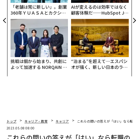
「老舗は常に新しい」。創業
AIが変えるのは効率ではなく
360年ＹＵＡＳＡとカクシン
顧客体験だ──HubSpot Ja
CEO田尻望が語る、AIを超え
panが語る「Grow Better」
る人の価値
な組織のつくり方
挑戦は個から始まり、共創に
“泊まる”を超えて─エスパシ
よって加速する NORQAIN JA
オが描く、新しい日本のラグ
PAN 特別座談会
ジュアリー（中編）
トップ
キャリア・教育
キャリア
これらの問いの答えが「はい」なら転職
2023.05.08 08:00
これらの問いの答えが「はい」なら転職の