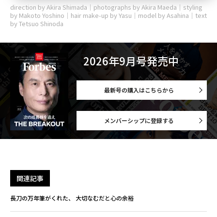
direction by Akira Shimada｜photographs by Akira Maeda｜styling
by Makoto Yoshino｜hair make-up by Yasu｜model by Asahina｜text
by Tetsuo Shinoda
2026年9月号発売中
最新号の購入はこちらから
メンバーシップに登録する
関連記事
長刀の万年筆がくれた、 大切なむだと心の余裕