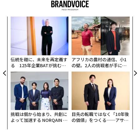
ォッ
な
ジ
術
た
“
ア
シ
グ
伝統を礎に、未来を再定義す
アフリカの農村の通信、小1
る 125年企業BATが挑むス
の壁。2人の挑戦者が手にし
モークレスな未来
た「次なる武器」
挑戦は個から始まり、共創に
目先の転職ではなく「10年後
よって加速する NORQAIN JA
の価値」をつくる──アサイ
PAN 特別座談会
ンの長期伴走型支援とは