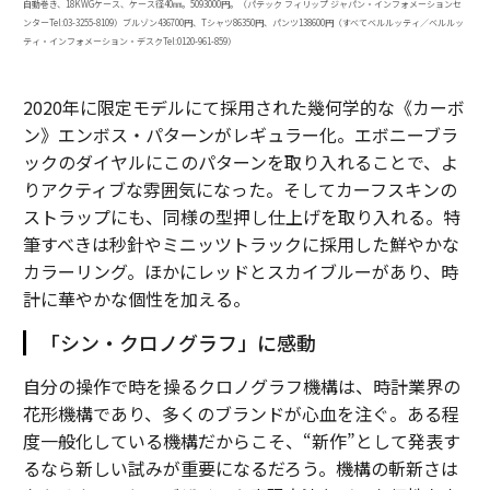
自動巻き、18KWGケース、ケース径40㎜。5093000円。（パテック フィリップ ジャパン・インフォメーションセ
ンターTel:03-3255-8109）ブルゾン436700円、Tシャツ86350円、パンツ138600円（すべてベルルッティ／ベルルッ
ティ・インフォメーション・デスクTel:0120-961-859）
2020年に限定モデルにて採用された幾何学的な《カーボ
ン》エンボス・パターンがレギュラー化。エボニーブラ
ックのダイヤルにこのパターンを取り入れることで、よ
りアクティブな雰囲気になった。そしてカーフスキンの
ストラップにも、同様の型押し仕上げを取り入れる。特
筆すべきは秒針やミニッツトラックに採用した鮮やかな
カラーリング。ほかにレッドとスカイブルーがあり、時
計に華やかな個性を加える。
「シン・クロノグラフ」に感動
自分の操作で時を操るクロノグラフ機構は、時計業界の
花形機構であり、多くのブランドが心血を注ぐ。ある程
度一般化している機構だからこそ、“新作”として発表す
るなら新しい試みが重要になるだろう。機構の斬新さは