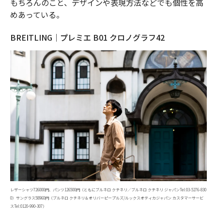
もちろんのこと、デザインや表現方法などでも個性を高
めあっている。
BREITLING｜プレミエ B01 クロノグラフ42
レザーシャツ726000円、パンツ126500円（ともにブルネロ クチネリ／ブルネロ クチネリ ジャパンTel:03-5276-830
0）サングラス58960円（ブルネロ クチネリ＆オリバーピープルズ/ルックスオティカジャパン カスタマーサービ
スTel:0120-990-307）