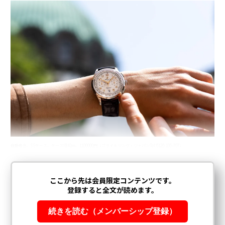
自動巻き、SSケース、ケース径42㎜。1100000円（ブライトリング・ジャパンTel:0120-105-707）