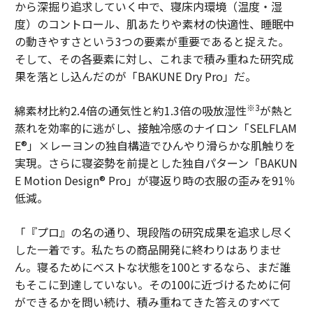
から深掘り追求していく中で、寝床内環境（温度・湿
度）のコントロール、肌あたりや素材の快適性、睡眠中
の動きやすさという3つの要素が重要であると捉えた。
そして、その各要素に対し、これまで積み重ねた研究成
果を落とし込んだのが「BAKUNE Dry Pro」だ。
※3
綿素材比約2.4倍の通気性と約1.3倍の吸放湿性
が熱と
蒸れを効率的に逃がし、接触冷感のナイロン「SELFLAM
E®」×レーヨンの独自構造でひんやり滑らかな肌触りを
実現。さらに寝姿勢を前提とした独自パターン「BAKUN
E Motion Design® Pro」が寝返り時の衣服の歪みを91％
低減。
「『プロ』の名の通り、現段階の研究成果を追求し尽く
した一着です。私たちの商品開発に終わりはありませ
ん。寝るためにベストな状態を100とするなら、まだ誰
もそこに到達していない。その100に近づけるために何
ができるかを問い続け、積み重ねてきた答えのすべて