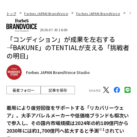
トップ
Forbes JAPAN BrandVoice
Forbes JAPAN BrandVoice
「コン
2026.07.30 16:00
「コンディション」が成果を左右する
――「BAKUNE」のTENTIALが支える「挑戦者
の明日」
Forbes JAPAN BrandVoice Studio
著者フォロー
記事を保存
着用により疲労回復をサポートする「リカバリーウェ
ア」。大手アパレルメーカーや低価格ブランドも相次い
で参入し、その国内市場規模は2024年の約189億円から
※1
2030年には約1,700億円へ拡大すると予測
されてい