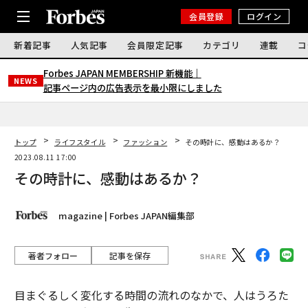
会員登録
ログイン
新着記事
人気記事
会員限定記事
カテゴリ
連載
コ
Forbes JAPAN MEMBERSHIP 新機能｜
NEWS
記事ページ内の広告表示を最小限にしました
トップ
ライフスタイル
ファッション
その時計に、感動はあるか？
2023.08.11 17:00
その時計に、感動はあるか？
magazine | Forbes JAPAN編集部
著者フォロー
記事を保存
目まぐるしく変化する時間の流れのなかで、人はうろた