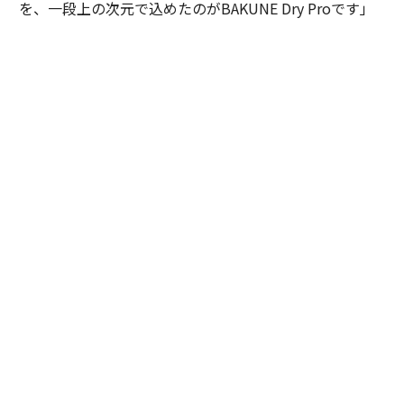
を、一段上の次元で込めたのがBAKUNE Dry Proです」
（舟山）
「コンディションの差」が「能力の差」を生む
TENTIALにとってコンディショニングの本質とは何か。
舟山は、この説明としてビジネスパーソンが体感する
「リアルな差分」を例に挙げる。
「例えばプレゼンテーションの際、体調が万全なら話し
ながら10秒先の展開まで思考を巡らすことができます
が、調子が悪いと今しゃべっていることをつなぐだけで
精一杯になってしまう。この差分が、実は大きい」
中西も、社名の由来でもある「ポテンシャルを引き出
す」という言葉の真意を解きつつ、次のように語った。
「挑戦というのは、一過性ではなく長く継続していくも
のです。その中で大事なのは、自分のベースがマイナス