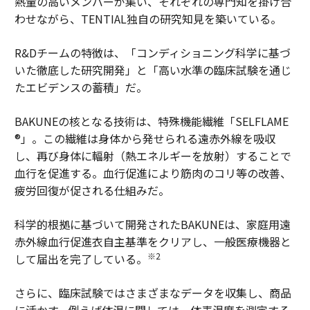
熱量の高いメンバーが集い、それぞれの専門知を掛け合
わせながら、TENTIAL独自の研究知見を築いている。
R&Dチームの特徴は、「コンディショニング科学に基づ
いた徹底した研究開発」と「高い水準の臨床試験を通じ
たエビデンスの蓄積」だ。
BAKUNEの核となる技術は、特殊機能繊維「SELFLAME
®」。この繊維は身体から発せられる遠赤外線を吸収
し、再び身体に輻射（熱エネルギーを放射）することで
血行を促進する。血行促進により筋肉のコリ等の改善、
疲労回復が促される仕組みだ。
科学的根拠に基づいて開発されたBAKUNEは、家庭用遠
赤外線血行促進衣自主基準をクリアし、一般医療機器と
※2
して届出を完了している。
さらに、臨床試験ではさまざまなデータを収集し、商品
に活かす。例えば体温に関しては、体表温度を測定する