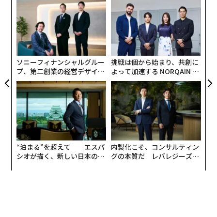
果を
〈7
EN
ャ
明
ト
目
リア
の
UM
ン
ソニーフィナンシャルグルー
挑戦は個から始まり、共創に
プ、第二創業の経営デザイン
よって加速する NORQAIN JA
──カギは意志を引き出し、
PAN 特別座談会
束ね、共創すること
“泊まる”を超えて──エスパ
内製化こそ、コンサルティン
シオが描く、新しい日本のラ
グの本質だ レバレジーズが
グジュアリー（前編）
実践する、次世代ファームの
全貌