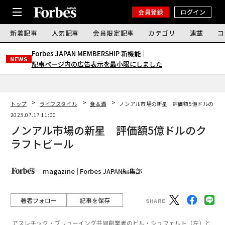
会員登録
ログイン
新着記事
人気記事
会員限定記事
カテゴリ
連載
コ
Forbes JAPAN MEMBERSHIP 新機能｜
NEWS
記事ページ内の広告表示を最小限にしました
トップ
ライフスタイル
食＆酒
ノンアル市場の新星 評価額5億ドルのクラ
2023.07.17 11:00
ノンアル市場の新星 評価額5億ドルのク
ラフトビール
magazine | Forbes JAPAN編集部
著者フォロー
記事を保存
アスレチック・ブリューイング共同創業者のビル・シュフェルト（左）と