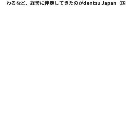
わるなど、経営に伴走してきたのがdentsu Japan（国
内電通グループ）だ。
新企業理念体系は、一般的なMVV
の形にとらわれず、V
※
ision（ビジョン/ありたい姿）、Values（バリューズ/価
値観）、Foundation（ファウンデーション/事業におけ
る礎）という形で言語化され、ソニーフィナンシャルグ
ループ（以下、ソニーFG）の価値観を改めて内外に浸透
させつつある。
ソニーFGのブランド責任者として、企業理念体系の再定
義をリードしてきた執行役員 ブランド・サステナビリテ
ィ戦略推進部担当の中路宏志と、dentsu Japanを代表
して電通のビジネスプロデューサー 小川 潤、クリエイ
ティブディレクター 日比昭道が、グループ各社のトップ
の意志を引き出し、共鳴させた、第二創業の取り組みを
振り返る。