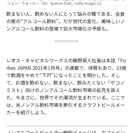
ジョン・ウォーカー（右）Spencer Platt / Getty Images (2)
飲まない人、飲めない人にとって悩みの種である、会食
の席の“アルコール飲料”。だが世代の変化、美味しいノ
ンアルコール飲料の登場で巨大市場化の予感も。
advertisement
レオス・キャピタルワークスの藤野英人社長は本誌「Fo
rbes JAPAN 2021年1月号」の連載で、体質もあり、33歳
で飲酒をやめて“下戸”になったことを明かした。そし
て、お酒を飲めない、飲まない、飲みたくない「ゲコノ
ミスト」向けのノンアルコール飲料市場の拡充を訴え
た。今まさに、世界でその潮流が生まれている。ここで
は、米ノンアル飲料市場を牽引するクラフトビールメー
カーを紹介しよう。
ノンアルコールビールの一般的イメージは、カフェイン