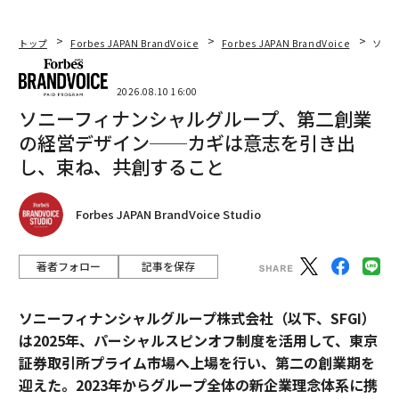
トップ
Forbes JAPAN BrandVoice
Forbes JAPAN BrandVoice
ソニ
2026.08.10 16:00
ソニーフィナンシャルグループ、第二創業
の経営デザイン──カギは意志を引き出
し、束ね、共創すること
Forbes JAPAN BrandVoice Studio
著者フォロー
記事を保存
ソニーフィナンシャルグループ株式会社（以下、SFGI）
は2025年、パーシャルスピンオフ制度を活用して、東京
証券取引所プライム市場へ上場を行い、第二の創業期を
迎えた。2023年からグループ全体の新企業理念体系に携