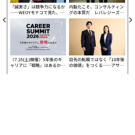
防
「誠実さ」は競争力になるか
内製化こそ、コンサルティン
──WEOYモナコで見た、く
グの本質だ レバレジーズが
ら寿司の経営哲学
実践する、次世代ファームの
全貌
〈7.25(土)開催〉5年後のキ
目先の転職ではなく「10年後
ャリアに「戦略」はあるか。
の価値」をつくる──アサイ
トップエグゼクティブのキャ
ンの長期伴走型支援とは
リアに触れる1日│CAREER S
UMMIT 2026