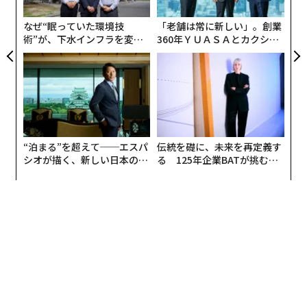
PA
阪根：
大きな金額の資金調達をしてスタートアップを経
なぜ“眠っていた環境技
「老舗は常に新しい」。創業
営するなかで経験を積んだからには、経営が立ち行かな
術”が、下水インフラを変え
360年ＹＵＡＳＡとカクシン
くなったときに何が起こるのか、次にどういうチャレン
たのか──産総研×月島JFE
CEO田尻望が語る、AIを超え
ジができるのかを、会場にいる起業家の方々やこれから
アクアソリューションの10年
る人の価値
挑戦していく方々へできる限り伝えていくことが自分の
役割なのではないかと思い、引き受けました。
企業規模拡大のなか、社員間でハレーションが
生じた
“泊まる”を超えて──エスパ
伝統を礎に、未来を再定義す
シオが描く、新しい日本のラ
る 125年企業BATが挑むス
藤吉：
セブン・ドリーマーズ・ラボラトリーズの経営破
グジュアリー（前編）
モークレスな未来
綻、大きな要因は何だったのでしょうか。
阪根：
最終的には資金の枯渇ですが、いま振り返って考
察すると、チームマネジメントの失敗が大きな理由だっ
たと思います。
いかにチームマネジメントが大事かということは、当時