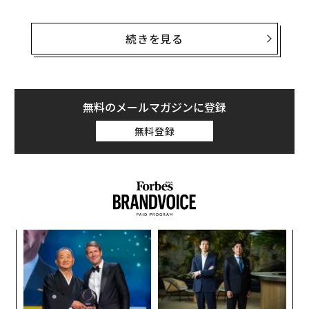
そうした現象は、（何世紀とは言わないまでも）何十年
も前から存在するじゃないかと思われるかもしれない
続きを見る
が、まさにそのとおりだ。
自分の仕事に不満を抱きながら、もっと良い職を見つけ
るのが難しいという理由で仕事を続ける。それは、まっ
無料のメールマガジンに登録
たく新しいことではない。例えば、筆者が創業した従業
無料登録
員エンゲージメントに関するコンサルティング企業Lead
ership IQの
調査
では、42％の企業において、業績評価の
高い人の方が、低い人よりも実際にはエンゲージメント
が低いことが明らかになった。
模組
な
“使
術
【N
た
パ
C】
ア
技
無