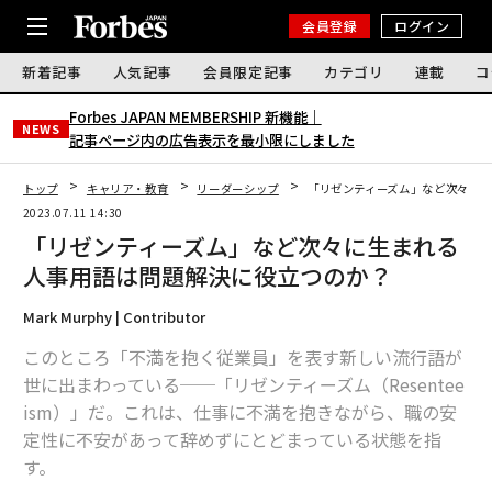
会員登録
ログイン
新着記事
人気記事
会員限定記事
カテゴリ
連載
コ
Forbes JAPAN MEMBERSHIP 新機能｜
NEWS
記事ページ内の広告表示を最小限にしました
トップ
キャリア・教育
リーダーシップ
「リゼンティーズム」など次々に
2023.07.11 14:30
「リゼンティーズム」など次々に生まれる
人事用語は問題解決に役立つのか？
Mark Murphy | Contributor
このところ「不満を抱く従業員」を表す新しい流行語が
世に出まわっている──「リゼンティーズム（Resentee
ism）」だ。これは、仕事に不満を抱きながら、職の安
定性に不安があって辞めずにとどまっている状態を指
す。