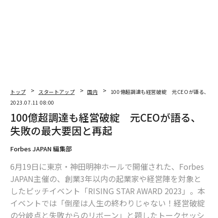
翻訳＝梅田智世/ガリレオ
2026年9月号発売中
最新号の購入はこちらから
トップ
スタートアップ
国内
100億超調達も経営破綻 元CEOが語る、失
2023.07.11 08:00
メンバーシップに登録する
100億超調達も経営破綻 元CEOが語る、
失敗の最大要因と再起
Forbes JAPAN 編集部
6月19日に東京・神田明神ホールで開催された、Forbes
関連記事
JAPAN主催の、創業3年以内の起業家や経営陣を対象と
したピッチイベント「RISING STAR AWARD 2023」。本
100億超調達も経営破綻 元CEOが語る、失敗の最大要因と再起
イベントでは「倒産は人生の終わりじゃない！経営破綻
「私にはいつも良いアイデアがあった」採用を見送るべき候補者が口にし
の分岐点と失敗からのリボーン」と題したトークセッシ