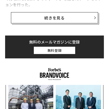
がちな言葉
ョンを行った。
「良い仕事」と「すばらしい仕事」の違いは？ 優れたリーダーを育てる
方法
登壇したのは、全自動衣類折りたたみ機「ランドロイ
続きを見る
ド」を開発し、パナソニックや大和ハウス工業などから
最強クラスの太陽フレア発生 太陽は間もなく「極大期」に
出資を受けたセブン・ドリーマーズ・ラボラトリーズの
元代表で、現在はジーフィットで代表取締役を務める阪
焼肉業界に異変？ 「タンでなくサーロインから」が進んでいる理由
根信一。2011年に起業し、2015年から3年ほどで総額10
無料のメールマガジンに登録
0億円超を調達するも、2019年4月に破産を申し立て、経
タグ：
人事
燃え尽き症候群/バーンアウト
無料登録
営破綻した。
同社が経営破綻に至った経緯やその後の精神状態、そし
advertisement
てどのように再チャレンジしたのか。Forbes JAPAN編
集長の藤吉雅春をモデレーター、Forbes JAPAN Founde
r 高野真をコメンテーターとし、阪根に話を聞いた。
るか
ア
、く
の
藤吉：
まず、今回登壇を快く引き受けてくださった理由
た
挑
をお聞かせください。
よっ