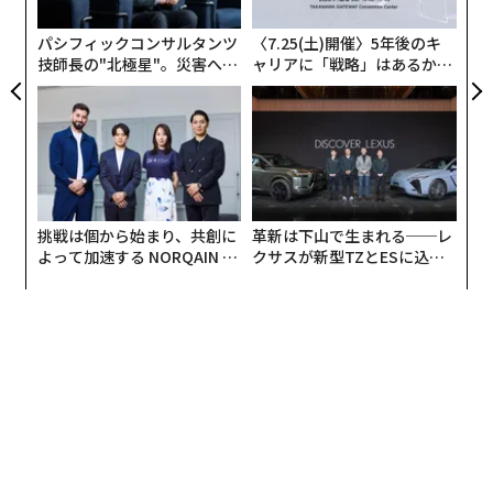
C
る
パシフィックコンサルタンツ
〈7.25(土)開催〉5年後のキ
技師長の"北極星"。災害への
ャリアに「戦略」はあるか。
無力感を乗り越え見つけた、
トップエグゼクティブのキャ
防災一筋20年の答え
リアに触れる1日│CAREER S
UMMIT 2026
挑戦は個から始まり、共創に
革新は下山で生まれる──レ
よって加速する NORQAIN JA
クサスが新型TZとESに込め
PAN 特別座談会
た「DISCOVER」の哲学
また、購入率（1年間に1度でも納豆を購入した人の割
合）では国産大豆の収穫量がもっとも多い北海道で93.
6%。続いて東北（91.4%）、甲信越（89.5%）で、もっ