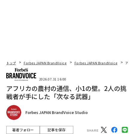
トップ
Forbes JAPAN BrandVoice
Forbes JAPAN BrandVoice
アフ
2026.07.31 16:00
アフリカの農村の通信、小1の壁。2人の挑
戦者が手にした「次なる武器」
Forbes JAPAN BrandVoice Studio
著者フォロー
記事を保存