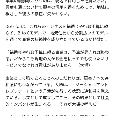
事業の最前線に立つのは、現地で採用した社員たちだ。
言葉も通じない村で顧客の信用を得るためには、地域に
根ざした彼らの存在が欠かせない。
Dots forは、これらのビジネスを補助金や行政予算に頼
らず、B to Cモデルで、地元住民から分割払いのモデル
を通じて事業の持続性を成り立たせている点が特徴だ。
「補助金や行政予算に頼る事業は、予算が尽きれば終わ
る。だからこそ現地の人がお金を払ってでも使いたいサ
ービスでなければ意味がありません」（大場）
事業として強くあることへのこだわりは、肩書きへの違
和感にもつながっている。大場は、「ソーシャルアント
レプレナー」という言葉が先行する状況に違和感を覚え
ている。事業として成立してこそ、その結果として社会
的インパクトが生まれる──それが大場の考えだ。