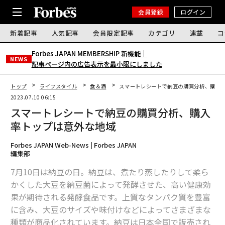
会員登録
ログイン
新着記事
人気記事
会員限定記事
カテゴリ
連載
コ
Forbes JAPAN MEMBERSHIP 新機能｜
NEWS
記事ページ内の広告表示を最小限にしました
トップ
ライフスタイル
食＆酒
スマートレシートで納豆の購買分析、購入
2023.07.10 06:15
スマートレシートで納豆の購買分析、購入
率トップは意外な地域
Forbes JAPAN Web-News | Forbes JAPAN
編集部
7月10日は納豆の日。納豆は、煮たり蒸したりして柔ら
かくした大豆を納豆菌によって発酵させた、高い健康効
果が期待される発酵食品です。上質なタンパク質を豊富
に含み、大豆のサイズや味付けなどによってさまざまな
種類が商品化されています。納豆は日本全国で販売され