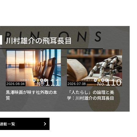
川村雄介の飛耳長目
111
110
No.
No.
2026.08.04
2026.07.08
黒澤映画が映す社外取の本
「人たらし」の論理と美
質
学：川村雄介の飛耳長目
連載一覧