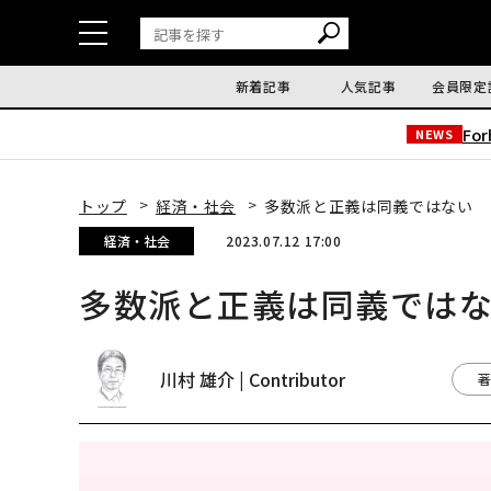
新着記事
人気記事
会員限定
Fo
NEWS
トップ
経済・社会
多数派と正義は同義ではない
経済・社会
2023.07.12 17:00
多数派と正義は同義では
川村 雄介 | Contributor
著