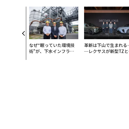
なぜ“眠っていた環境技
革新は下山で生まれる
術”が、下水インフラを
─レクサスが新型TZと
変えたのか──産総研×
Sに込めた「DISCOVE
月島JFEアクアソリュー
R」の哲学
ションの10年