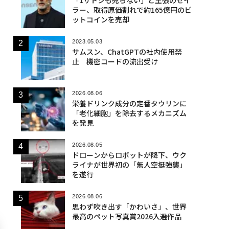
ラー、取得原価割れで約165億円のビ
ットコインを売却
2023.05.03
サムスン、ChatGPTの社内使用禁
止 機密コードの流出受け
2026.08.06
栄養ドリンク成分の定番タウリンに
「老化細胞」を除去するメカニズム
を発見
2026.08.05
ドローンからロボットが降下、ウク
ライナが世界初の「無人空挺強襲」
を遂行
2026.08.06
思わず吹き出す「かわいさ」、世界
最高のペット写真賞2026入選作品