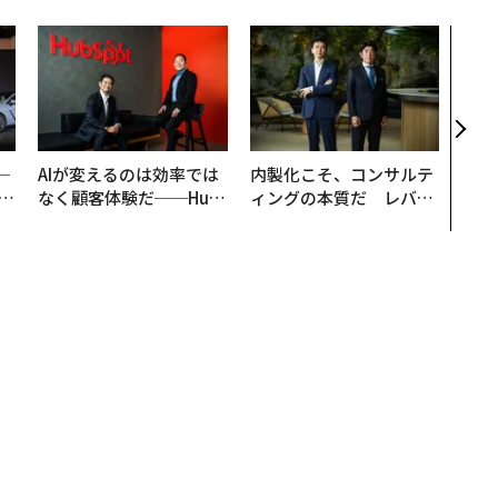
挑戦
創に
QAI
─
AIが変えるのは効率では
内製化こそ、コンサルテ
E
なく顧客体験だ──Hub
ィングの本質だ レバレ
Spot Japanが語る「Gr
ジーズが実践する、次世
ow Better」な組織のつ
代ファームの全貌
くり方