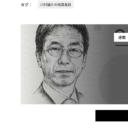
タグ：
川村雄介の飛耳長目
連載