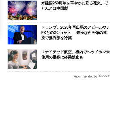
米建国250周年を華やかに彩る花火、ほ
とんどは中国製
トランプ、2028年再出馬のアピールやJ
FKとの2ショット──奇怪なAI画像の連
投で批判派を冷笑
ユナイテッド航空、機内でヘッドホン未
使用の乗客は搭乗禁止も
Recommended by