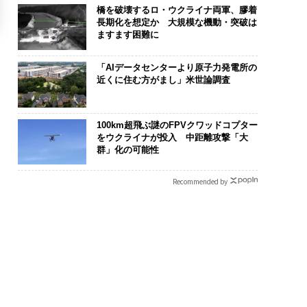
橋を破壊するロ・ウクライナ両軍、膠着
長期化を想定か 大規模な機動・突破は
ますます困難に
「AIデータセンターより原子力発電所の
近くに住む方がまし」米世論調査
100km超飛ぶ謎のFPVクワッドコプター
をウクライナが投入 中距離攻撃「大
群」化の可能性
Recommended by