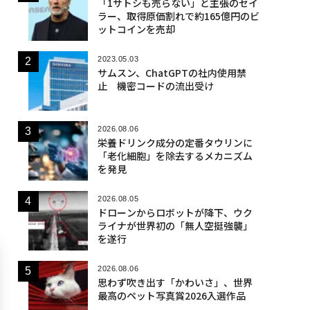
「1サトシも売らない」と主張のセイ
ラー、取得原価割れで約165億円のビ
ットコインを売却
2023.05.03
サムスン、ChatGPTの社内使用禁
止 機密コードの流出受け
2026.08.06
栄養ドリンク成分の定番タウリンに
「老化細胞」を除去するメカニズム
を発見
2026.08.05
ドローンからロボットが降下、ウク
ライナが世界初の「無人空挺強襲」
を遂行
2026.08.06
思わず吹き出す「かわいさ」、世界
最高のペット写真賞2026入選作品