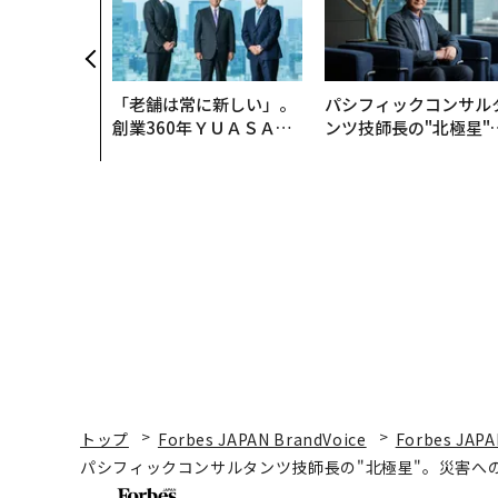
「老舗は常に新しい」。
パシフィックコンサル
創業360年ＹＵＡＳＡと
ンツ技師長の"北極星"
カクシンCEO田尻望が語
災害への無力感を乗り
る、AIを超える人の価値
え見つけた、防災一筋2
年の答え
トップ
Forbes JAPAN BrandVoice
Forbes JAPA
パシフィックコンサルタンツ技師長の"北極星"。災害へ