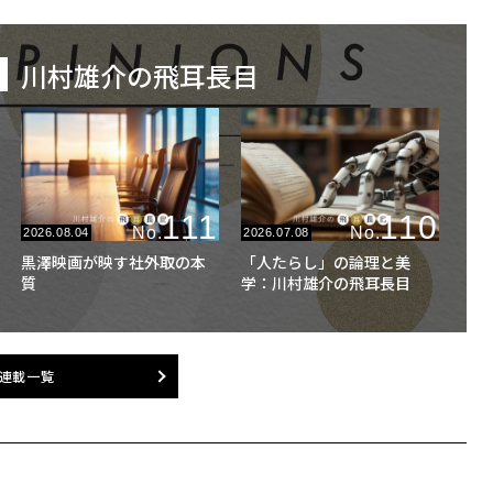
川村雄介の飛耳長目
111
110
No.
No.
2026.08.04
2026.07.08
黒澤映画が映す社外取の本
「人たらし」の論理と美
質
学：川村雄介の飛耳長目
連載一覧