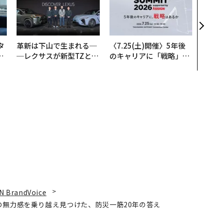
模組
装」
く”
ビジ
タ
革新は下山で生まれる─
〈7.25(土)開催〉5年後
。
─レクサスが新型TZとE
のキャリアに「戦略」は
越
Sに込めた「DISCOVE
あるか。トップエグゼク
0
R」の哲学
ティブのキャリアに触れ
る1日│CAREER SUMMI
T 2026
N BrandVoice
の無力感を乗り越え見つけた、防災一筋20年の答え