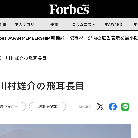
記事
カテゴリ
連載
コラムニスト
AWARD
rbes JAPAN MEMBERSHIP 新機能｜
記事ページ内の広告表示を最小
C：川村雄介の飛耳長目
川村雄介の飛耳長目
者フォロー
記事を保存