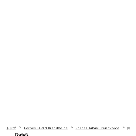
トップ
Forbes JAPAN BrandVoice
Forbes JAPAN BrandVoice
共創に