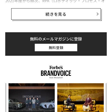
2021年度から順次、RPA（ロボティック・プロセス・オ
ートメーション）を導入して定型業務の効率化を推進。
今年4月には病院内のデータを一元管理する「データセ
続きを見る
ンター」を設置、院内固定電話とPHSを廃止して520台
のスマートフォン（モバイル電子カルテ）を導入するな
ど、矢継ぎ早にDX施策を打ち出している。消化器内科医
で長男の神野正隆氏が理事長補佐として理事長を支え、
無料のメールマガジンに登録
DXが大きく進展している。
無料登録
恵寿総合病院の病院DXの起源は、30年前にさかのぼる。
神野理事長が1993年4月に院長に就任して間もない頃だ
った。取引のあった銀行の新任支店長があいさつに訪れ
た際に放った一言を神野理事長は忘れない。
キ
〜
か。
金
「貴法人の財務状況はかなり深刻で、このままでは職員
キャ
個
に給与を支払うこともできなくなるでしょう。当行とし
パ
R S
ェ
技
ては新規融資も難しくなります」。
無