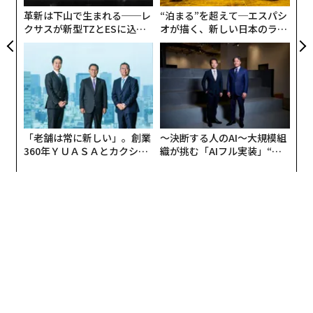
防
それまで臨床現場一筋だった神野理事長は、その言葉に
革新は下山で生まれる──レ
“泊まる”を超えて─エスパシ
クサスが新型TZとESに込め
オが描く、新しい日本のラグ
衝撃を受けるとともに、院長に就任して早々、病院トッ
た「DISCOVER」の哲学
ジュアリー（中編）
プとしての責任の重さを実感することとなった。その
頃、介護施設を複数開設したり、心臓血管外科を立ち上
げたりするなど積極的な設備投資をしていただけに法人
の財務状況は悪化。経営改善は急務の課題だった。神野
理事長は冗談まじりに、当時のことをこう話す。
「老舗は常に新しい」。創業
〜決断する人のAI〜大規模組
360年ＹＵＡＳＡとカクシン
織が挑む「AIフル実装」“使
「お金を預けたらティッシュをくれるのが銀行なのかと
CEO田尻望が語る、AIを超え
う”企業から“動く”企業へ【N
思っていたら（笑)、突然、当法人の財務状況が悪化して
る人の価値
TTドコモビジネス×PwC】
いることを知らされ、病院継続のためには改革を断行し
なくてはいけないと痛感した」。
神野理事長の改革の一手は早かった。院長に就任した同
じ年の12月、SPD（Supply Processing & Distributio
n）システムの導入に踏み切った。SPDとは病院内の物
品の供給と管理を一元化、かつ円滑な配送を実現するも
のだ。バーコードを使った診療材料の管理をスタートし