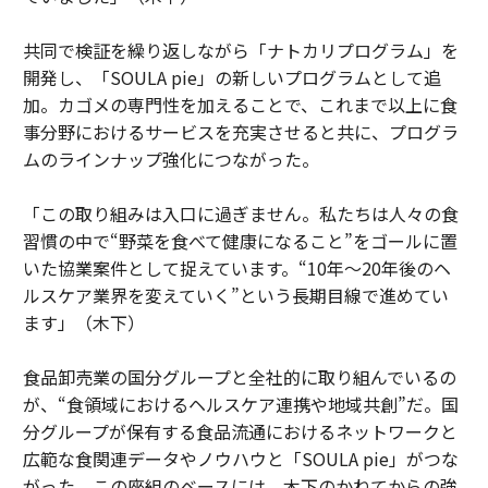
共同で検証を繰り返しながら「ナトカリプログラム」を
開発し、「SOULA pie」の新しいプログラムとして追
加。カゴメの専門性を加えることで、これまで以上に食
事分野におけるサービスを充実させると共に、プログラ
ムのラインナップ強化につながった。
「この取り組みは入口に過ぎません。私たちは人々の食
習慣の中で“野菜を食べて健康になること”をゴールに置
いた協業案件として捉えています。“10年～20年後のヘ
ルスケア業界を変えていく”という長期目線で進めてい
ます」（木下）
食品卸売業の国分グループと全社的に取り組んでいるの
が、“食領域におけるヘルスケア連携や地域共創”だ。国
分グループが保有する食品流通におけるネットワークと
広範な食関連データやノウハウと「SOULA pie」がつな
がった。この座組のベースには、木下のかねてからの強