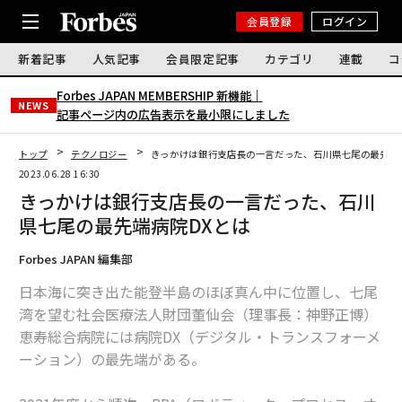
会員登録
ログイン
新着記事
人気記事
会員限定記事
カテゴリ
連載
コ
Forbes JAPAN MEMBERSHIP 新機能｜
NEWS
記事ページ内の広告表示を最小限にしました
トップ
テクノロジー
きっかけは銀行支店長の一言だった、石川県七尾の最先端
2023.06.28 16:30
きっかけは銀行支店長の一言だった、石川
県七尾の最先端病院DXとは
Forbes JAPAN 編集部
日本海に突き出た能登半島のほぼ真ん中に位置し、七尾
湾を望む社会医療法人財団董仙会（理事長：神野正博）
恵寿総合病院には病院DX（デジタル・トランスフォーメ
ーション）の最先端がある。