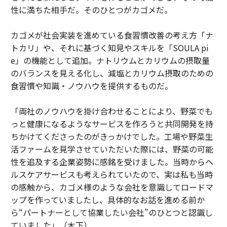
性に満ちた相手だ。そのひとつがカゴメだ。
カゴメが社会実装を進めている食習慣改善の考え方「ナ
トカリ」や、それに基づく知見やスキルを「SOULA pi
e」の機能として追加。ナトリウムとカリウムの摂取量
のバランスを見える化し、減塩とカリウム摂取のための
食習慣や知識・ノウハウを提供するものだ。
「両社のノウハウを掛け合わせることにより、野菜でも
っと健康になるようなサービスを作ろうと共同開発を持
ちかけてくださったのがきっかけでした。工場や野菜生
活ファームを見学させていただいた際には、野菜の可能
性を追及する企業姿勢に感銘を受けました。当時からヘ
ルスケアサービスも考えられていたので、実は私も当時
の感触から、カゴメ様のような会社を意識してロードマ
ップを作っていましたし、具体的なお話を進める前か
ら“パートナーとして協業したい会社”のひとつと認識し
ていました」（木下）