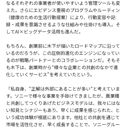
なるそれぞれの事業者が使いやすいよう管理ツールも変
えた。さらにエビデンス重視のプログラムやルーティン
（健康のための生活行動提案）により、行動変容や記
録・成果を意識させるような仕組みや仕掛けも導入。そ
してAI×ビッグデータ活用も進んだ。
もちろん、創業前に木下が描いたロードマップに沿って
いるのだろうが、この圧倒的進化のエンジンになってい
るのが戦略パートナーとのコラボレーションだ。そもそ
も木下は、創業時から“様々な企業との共創のなかで進
化していくサービス”を考えていたという。
「私自身、“正解は外部にあることが多い“と考えていま
す。ソニーで様々な事業を手掛けてきましたが、異業種
と共創してつくりあげたビジネスモデルは、我々にはな
い知見とシナジーもあり、早くに成果を感じられた、と
いう成功体験が根底にあります。他社との共創を通じて
市場を活性化させ、早く成長することで、ソニーグルー