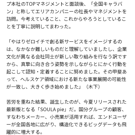
プ本社のTOPマネジメントと面談後、「全国キャラバ
ン」と称してエリアカンパニーの社長やマネジメントを
訪問。今考えていること、これからやろうとしているこ
とを丁寧に説明してまわった。
「やはりゼロイチで創る新サービスをイメージするの
は、なかなか難しいものだと理解していましたし、企業
文化が異なる会社同士が新しい取り組みを行なう訳です
から、真摯に向き合う姿勢を示しながらとにかく行動を
起こして認知・定着することに努めました。その甲斐あ
って、ヘルスケア領域における新たな事業展開の可能性
が一致し、大きく歩き始めました」（木下）
苦労を重ねた結果、誕生したのが、今夏リリースされた
最新版となる「SOULA pie」だ。国分グループの顧客、
すなわちメーカー、小売業が活用すれば、エンドユーザ
ーが全国各地に広がり、構造化できるビッグデータも飛
躍的に増大する。