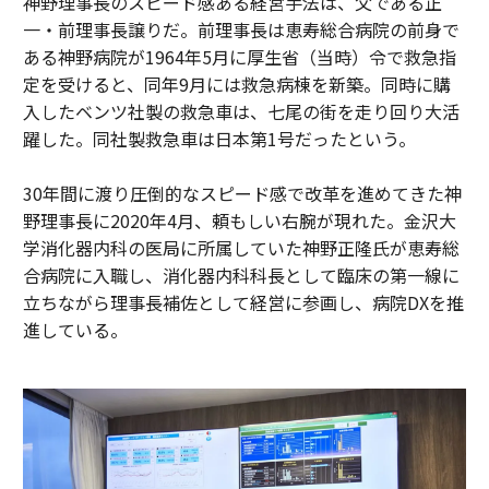
神野理事長のスピード感ある経営手法は、父である正
一・前理事長譲りだ。前理事長は恵寿総合病院の前身で
ある神野病院が1964年5月に厚生省（当時）令で救急指
定を受けると、同年9月には救急病棟を新築。同時に購
入したベンツ社製の救急車は、七尾の街を走り回り大活
躍した。同社製救急車は日本第1号だったという。
30年間に渡り圧倒的なスピード感で改革を進めてきた神
野理事長に2020年4月、頼もしい右腕が現れた。金沢大
学消化器内科の医局に所属していた神野正隆氏が恵寿総
合病院に入職し、消化器内科科長として臨床の第一線に
立ちながら理事長補佐として経営に参画し、病院DXを推
進している。