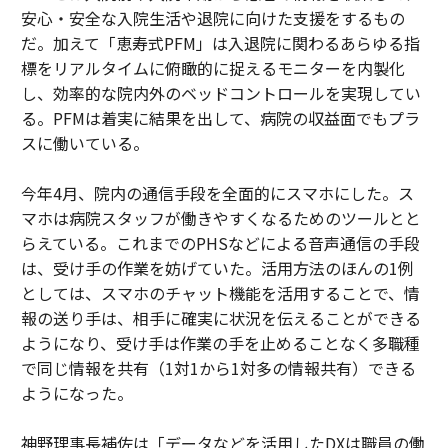
安心・安全な入院生活や退院に向けた支援をするもの
だ。加えて「恵寿式PFM」は入退院に関わるあらゆる指
標をリアルタイムに俯瞰的に捉えるモニターを内製化
し、効率的な院内外のベッドコントロールを実現してい
る。PFMは着実に結果を出して、病院の収益面でもプラ
スに働いている。
今年4月、院内の通信手段を全面的にスマホにした。ス
マホは病院スタッフが働きやすくなるためのツールとと
らえている。これまでのPHSなどによる音声通信の手段
は、受け手の作業を妨げていた。活用方法のほんの1例
としては、スマホのチャット機能を活用することで、情
報の送り手は、相手に確実に状況を伝えることができる
ようになり、受け手は作業の手を止めることなく多職種
で同じ情報を共有（1対1から1対多の情報共有）できる
ようになった。
神野理事長補佐は「データなどを活用したDXは職員の働