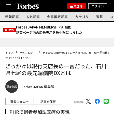
会員登録
ログイン
新着記事
人気記事
会員限定記事
カテゴリ
連載
コ
Forbes JAPAN MEMBERSHIP 新機能｜
NEWS
記事ページ内の広告表示を最小限にしました
トップ
テクノロジー
きっかけは銀行支店長の一言だった、石川県七尾の最先端
2023.06.28 16:30
きっかけは銀行支店長の一言だった、石川
県七尾の最先端病院DXとは
Forbes JAPAN 編集部
著者フォロー
記事を保存
PHRで患者参加型医療の実現