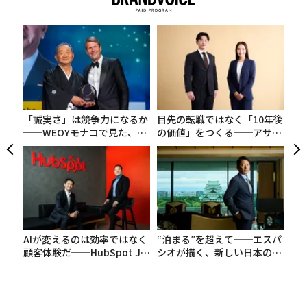
挑
よっ
PA
〈7
ャ
ト
リア
「誠実さ」は競争力になるか
目先の転職ではなく「10年後
UM
──WEOYモナコで見た、く
の価値」をつくる──アサイ
ら寿司の経営哲学
ンの長期伴走型支援とは
AIが変えるのは効率ではなく
“泊まる”を超えて──エスパ
顧客体験だ──HubSpot Ja
シオが描く、新しい日本のラ
panが語る「Grow Better」
グジュアリー（前編）
な組織のつくり方