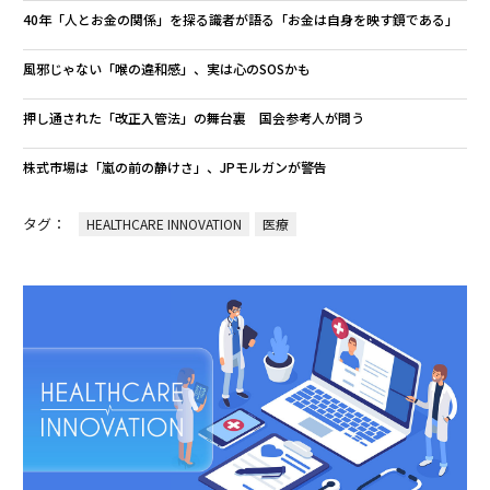
40年「人とお金の関係」を探る識者が語る「お金は自身を映す鏡である」
風邪じゃない「喉の違和感」、実は心のSOSかも
押し通された「改正入管法」の舞台裏 国会参考人が問う
株式市場は「嵐の前の静けさ」、JPモルガンが警告
タグ：
HEALTHCARE INNOVATION
医療