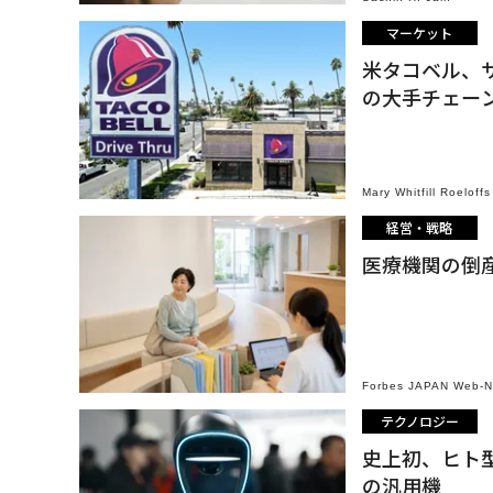
マーケット
米タコベル、
の大手チェー
Mary Whitfill Roeloffs
経営・戦略
医療機関の倒
Forbes JAPAN Web-
テクノロジー
史上初、ヒト
の汎用機