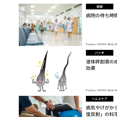
健康
病院の待ち時
Forbes JAPAN Web-
バイオ
液体絆創膏の
効果
Forbes JAPAN Web-
ヘルスケア
病気やけがか
復反射」の科