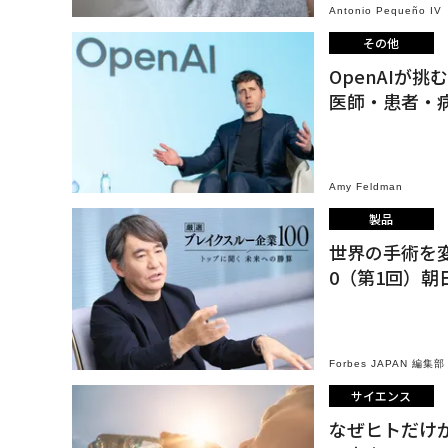
Antonio Pequeño IV
その他
OpenAIが
医師・患者・
Amy Feldman
製品
世界の手術を
0（第1回）朝
Forbes JAPAN 編集部
サイエンス
なぜヒトだけ