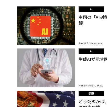
AI
中国の「AI
鐘
Rashi Shrivastava
AI
生成AIが示す
Robert Pearl, M.D.
健康
どう死ぬかは