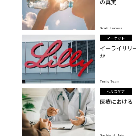
の真実
Scott Travers
マーケット
イーライリリー
か
Trefis Team
ヘルスケア
医療における
Sachin H. Jain