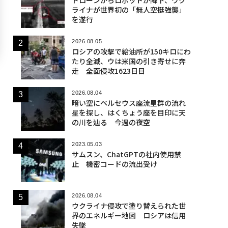
ライナが世界初の「無人空挺強襲」
を遂行
2026.08.05
ロシアの攻撃で給油所が150キロにわ
たり全滅、ウは米国の引き寄せに奔
走 全面侵攻1623日目
2026.08.04
暗い空にペルセウス座流星群の流れ
星を探し、はくちょう座を目印に天
の川を辿る 今週の夜空
2023.05.03
サムスン、ChatGPTの社内使用禁
止 機密コードの流出受け
2026.08.04
ウクライナ侵攻で塗り替えられた世
界のエネルギー地図 ロシアは信用
失墜