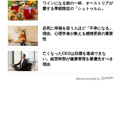
ワインになる前の一杯、オーストリアが
愛する季節限定の「シュトゥルム」
必死に幸福を追う人ほど「不幸になる」
化こそ、コンサルテ
伝統を礎に、未来を再定
なぜ“眠って
理由、心理学者が教える感情受容の重要
グの本質だ レバレ
義する 125年企業BAT
術”が、下水イ
性
ズが実践する、次世
が挑むスモークレスな未
変えたのか─
ァームの全貌
来
月島JFEアク
亡くなったCEOは目標を達成できな
ションの10年
い。経営幹部が健康管理を最優先すべき
理由
Recommended by