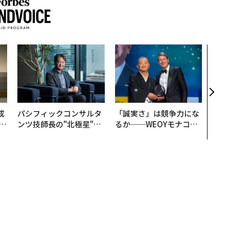
内製
ィン
ジー
代フ
成
パシフィックコンサルタ
「誠実さ」は競争力にな
ンツ技師長の"北極星"。
るか──WEOYモナコで
る
災害への無力感を乗り越
見た、くら寿司の経営哲
え見つけた、防災一筋20
学
年の答え