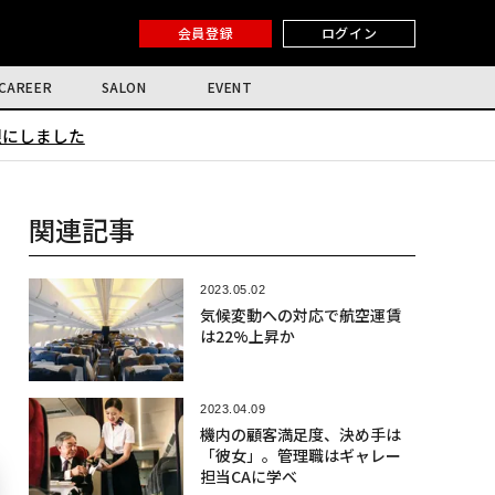
会員登録
ログイン
CAREER
SALON
EVENT
限にしました
関連記事
2023.05.02
気候変動への対応で航空運賃
は22%上昇か
2023.04.09
機内の顧客満足度、決め手は
「彼女」。管理職はギャレー
担当CAに学べ