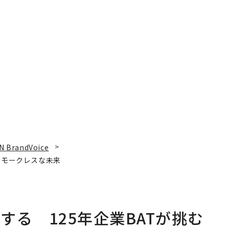
N BrandVoice
スモークレスな未来
る 125年企業BATが挑む