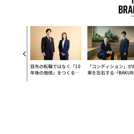
AI〜AI時
ラダイムシフ
別化」の核心
ウェルスナビ
目先の転職ではなく「10
「コンディション」が
年後の価値」をつくる─
果を左右する――「BAKUN
─アサインの長期伴走型
E」のTENTIALが支え
支援とは
「挑戦者の明日」