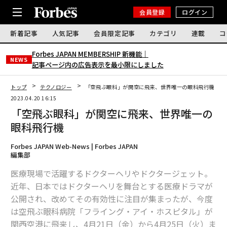
会員登録
ログイン
新着記事
人気記事
会員限定記事
カテゴリ
連載
コ
Forbes JAPAN MEMBERSHIP 新機能｜
NEWS
記事ページ内の広告表示を最小限にしました
トップ
テクノロジー
「空飛ぶ眼科」が関空に飛来、世界唯一の眼科飛行機
2023.04.20 16:15
「空飛ぶ眼科」が関空に飛来、世界唯一の
眼科飛行機
Forbes JAPAN Web-News | Forbes JAPAN
編集部
医療現場で活躍するドクターヘリやドクタージェット。
近年、日本ではドクターヘリを舞台とする医療ドラマが
公開され、改めてその有効性に注目が集まったが、今度
は空飛ぶ眼科病院「フライング・アイ・ホスピタル」が
関西空港に飛来し、4月21日（金）から4月25日（火）ま