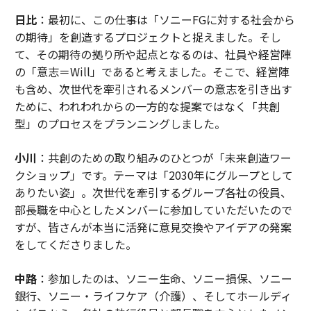
日比
：最初に、この仕事は「ソニーFGに対する社会から
の期待」を創造するプロジェクトと捉えました。そし
て、その期待の拠り所や起点となるのは、社員や経営陣
の「意志＝Will」であると考えました。そこで、経営陣
も含め、次世代を牽引されるメンバーの意志を引き出す
ために、われわれからの一方的な提案ではなく「共創
型」のプロセスをプランニングしました。
小川
：共創のための取り組みのひとつが「未来創造ワー
クショップ」です。テーマは「2030年にグループとして
ありたい姿」。次世代を牽引するグループ各社の役員、
部長職を中心としたメンバーに参加していただいたので
すが、皆さんが本当に活発に意見交換やアイデアの発案
をしてくださりました。
中路
：参加したのは、ソニー生命、ソニー損保、ソニー
銀行、ソニー・ライフケア（介護）、そしてホールディ