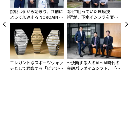
グ
挑戦は個から始まり、共創に
なぜ“眠っていた環境技
フライング・アイ・ホスピタルはこれまで40年以上に渡
よって加速する NORQAIN JA
術”が、下水インフラを変え
PAN 特別座談会
たのか──産総研×月島JFE
り、95ヵ国以上で医療プログラムに参加。失明の予防や
アクアソリューションの10年
治療に取り組む眼科医療の専門家養成を必要とする地域
に、トップレベルの研修を提供するため、世界中を飛び
回ってきた。
FedExから寄贈された貨物機を改装したMD-10の機内に
エレガントなスポーツウォッ
〜決断する人のAI〜AI時代の
は、手術室、研修室、手術前後のためのケアルーム、VR
チとして君臨する「ピアジ
金融パラダイムシフト、「超
ェ」ポロの魅力
個別化」の核心 【MUFG×ウ
を始めとした最新のシミュレーショントレーニング技術
ェルスナビ×PwC】
を搭載。MD-10は、フライング・アイ・ホスピタルが搭
載された3代目の機体だという。