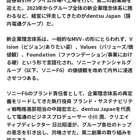
迎えた。2023年からグループ全体の新企業理念体系に携
わるなど、経営に伴走してきたのがdentsu Japan（国
内電通グループ）だ。
新企業理念体系は、一般的なMVV
の形にとらわれず、V
※
ision（ビジョン/ありたい姿）、Values（バリューズ/価
値観）、Foundation（ファウンデーション/事業におけ
る礎）という形で言語化され、ソニーフィナンシャルグ
ループ（以下、ソニーFG）の価値観を改めて内外に浸透
させつつある。
ソニーFGのブランド責任者として、企業理念体系の再定
義をリードしてきた執行役員 ブランド・サステナビリテ
ィ戦略推進部担当の中路宏志と、dentsu Japanを代表
して電通のビジネスプロデューサー 小川 潤、クリエイ
ティブディレクター 日比昭道が、グループ各社のトップ
の意志を引き出し、共鳴させた、第二創業の取り組みを
振り返る。