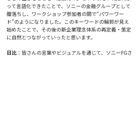
って言語化できたことで、ソニーの金融グループとして
腹落ちし、ワークショップ参加者の間で“パワーワー
ド”のようになりました。このキーワードの輪郭が見え
始めたことで、その後の新企業理念体系の再定義・策定
に自然とつながっていったと思います。
日比
：皆さんの言葉やビジュアルを通じて、ソニーFGさ
んの目指す社会を考えたときに「日本は課題先進国と言
われるが、目指すべきは“感動先進国”なのではないか。
そして、資産寿命や健康寿命だけでなく、これからの時
代において、日本には“感動寿命”という新しい概念が必
要なのではないか」という仮説に至ったのです。この言
葉が引き出されたのは、皆さんの熱量が共鳴しあっての
ことでした。
「感動寿命」を起点とした、型にはまらない新
企業理念体系を策定していった