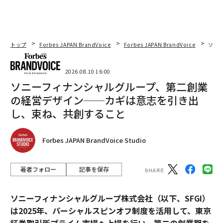
トップ
Forbes JAPAN BrandVoice
Forbes JAPAN BrandVoice
ソニ
2026.08.10 16:00
ソニーフィナンシャルグループ、第二創業
の経営デザイン──カギは意志を引き出
し、束ね、共創すること
Forbes JAPAN BrandVoice Studio
著者フォロー
記事を保存
ソニーフィナンシャルグループ株式会社（以下、SFGI）
は2025年、パーシャルスピンオフ制度を活用して、東京
証券取引所プライム市場へ上場を行い、第二の創業期を