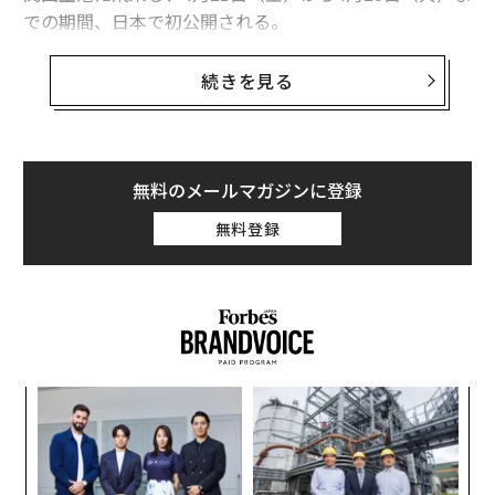
での期間、日本で初公開される。
フライング・アイ・ホスピタルは、ニューヨークを拠点
続きを見る
とする眼科医療の国際的NGO、オービス・インターナシ
ョナル（Orbis International）が運営する世界で唯一の
航空機に搭載された認定眼科病院で、教育病院として医
師の研修を実施できる。
無料のメールマガジンに登録
無料登録
創業
ソ
シン
プ
超え
─
“
束
シ