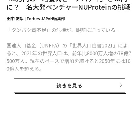
に？ 名大発ベンチャーNUProteinの挑戦
プリンターで生産された。3Dバイオプリンターでの生産
は、細胞をインクがわりにして培養魚肉を出力してい
田中 友梨 | Forbes JAPAN編集部
く。
「タンパク質不足」の危機が、眼前に迫っている。
通常は一台のプリンターから一つの出力物を数時間かけ
国連人口基金（UNFPA）の「世界人口白書2021」によ
て成形するが、Steakholder Foodsの3Dバイオプリンタ
ると、2021年の世界人口は、前年比8000万人増の78億7
ーは複数台のプリンターを使って、ベルトコンベア上に
500万人。現在のペースで増加を続けると2050年には10
出力する形になっており、大幅な時間短縮ができる。
0億人を超える。
Steakholder Foods のArik Kafman CEOによると、現在
人口増加によって脅威となりつつあるのが、食料不足
の生産量は1カ月に100g程度。これを1カ月1kgまで増や
続きを見る
だ。国連世界食糧計画（WFP）は「2030年には8億人以
すのが直近の目標だ。さらに、1カ月に100kgを生産でき
上の人が十分な食料が得られなくなる」と発表してい
るレベルまで引き上げ、試験生産を行う予定だという。
る。特に、動物性タンパク質においては、国連食糧農業
機関（FAO）が「2030年に需要と供給が逆転する」と試
「マシン自体は産業化できるレベルまできていて、今日
算している。
から生産して消費者に届けられる状態ではあります。た
だ、セルラインの生産スピードがマシンに追いついてい
そこで、タンパク質危機への有効な対応として世界的に
ないのが現状です。そこが今後の課題になっています」