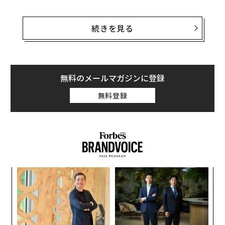
英語でgrouperと呼ばれるハタは、アジア圏で広く親し
まれている白身魚。汎用性が高いため、試食会では様々
続きを見る
な調理法で提供された。
UMAMI Meatsはこの培養魚肉を、2024年中にはシンガ
ポール国内で販売する計画。政府との調整を進めてい
無料のメールマガジンに登録
る。
無料登録
“
シ
グ
目
の
ン