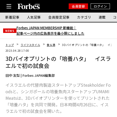
会員登録
ログイン
新着記事
人気記事
会員限定記事
カテゴリ
連載
コ
Forbes JAPAN MEMBERSHIP 新機能｜
NEWS
記事ページ内の広告表示を最小限にしました
トップ
ライフスタイル
食＆酒
3Dバイオプリントの「培養ハタ」 イスラ
2023.04.28 17:00
3Dバイオプリントの「培養ハタ」 イスラ
エルで初の試食会
田中 友梨 | Forbes JAPAN編集部
イスラエルの代替肉製造スタートアップSteakholder Fo
odsと、シンガポールの培養魚肉スタートアップUMAMI
Meatsは、3Dバイオプリンターを使ってプリントされた
「培養ハタ」を共同で開発。日本時間4月26日に、イス
ラエルで初の試食会を開いた。