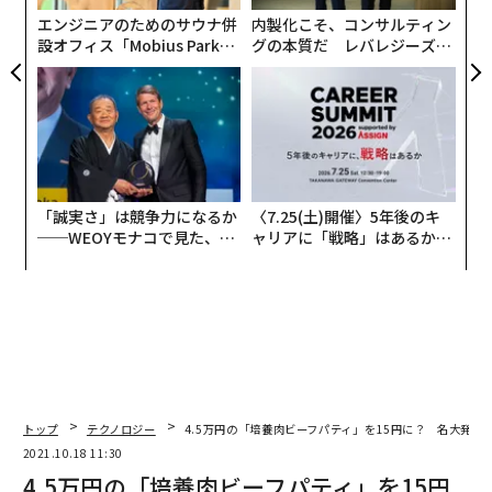
エンジニアのためのサウナ併
内製化こそ、コンサルティン
設オフィス「Mobius Park」
グの本質だ レバレジーズが
イスラエルでの試食会の様子
がオープン──タマディック
実践する、次世代ファームの
現在の生産量は1カ月に100g
が健康経営を徹底する理由
全貌
Steakholder Foodsと UMAMI Meatsは、2022年にパー
トナーシップを締結。今年1月にはシンガポール・イス
ラエル産業研究開発財団（SIIRD）から、3Dバイオプリ
ントを使った培養ハタと培養ウナギの開発のために、15
「誠実さ」は競争力になるか
〈7.25(土)開催〉5年後のキ
──WEOYモナコで見た、く
ャリアに「戦略」はあるか。
0万ドルの助成金を獲得していた。
ら寿司の経営哲学
トップエグゼクティブのキャ
リアに触れる1日│CAREER S
ハタとウナギは国際自然保護連合（IUCN）が作成した
UMMIT 2026
絶滅のおそれのある野生生物のリスト「レッドリスト」
に掲載されている絶滅危惧種だ。まず「ハタ」を選んだ
のは、アジア圏で広くニーズがあり、文化的にも重要な
魚であることから。
トップ
テクノロジー
4.5万円の「培養肉ビーフパティ」を15円に？ 名大発ベンチ
2021.10.18 11:30
試食会で提供された培養ハタは、UMAMI Meats のセル
4.5万円の「培養肉ビーフパティ」を15円
ライン（細胞）を使い、Steakholder Foodsの3Dバイオ