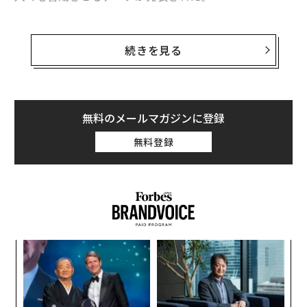
調査会社のクロスマーケティングは4月3日〜11日、持ち
家一戸建てに住む全国の20歳～79歳の男女3000名を対
続きを見る
象に、「防犯に関する調査」を実施。まず、対象者に自
身の防犯意識の高さについて尋ねたところ、「あまり高
くないと思う」（42%）と「高くないと思う」（11%）
が合わせて53%に上り、「高いと思う」派の47%を上回
無料のメールマガジンに登録
った。
無料登録
年代別では、最も防犯意識が高かったのは70代で64%
（高いと思う12%、やや高いと思う52%）。次いで60代
（計50%）、50代（計46%）、40代（計41%）の順と
なり、30代（計37%）を底に年齢が上がるほど防犯意識
が高くなる傾向が見えた。
小1
な
にし
術
た
〜
ア
金