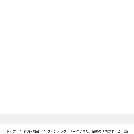
プレスリリース
文=大柏 真佑実
2026年9月号発売中
最新号の購入はこちらから
メンバーシップに登録する
関連記事
フィンテック・ギークが見た、金融の「内製化」と「銀行買収」
トップ
経済・社会
フィンテック・ギークが見た、金融の「内製化」と「銀行買
電動キックボードの規制緩和 弁護士の半数超が反対