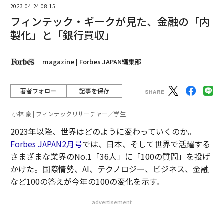
2023.04.24 08:15
フィンテック・ギークが見た、金融の「内
戦死から80年、米国にある山本五十六の魂が宿る場所
製化」と「銀行買収」
Z世代だけじゃない「タイパ」 動画倍速再生は20〜50代の半数がすでに
実施
magazine | Forbes JAPAN編集部
Z世代トレンド調査 3位ブルーロック、2位ちいかわ、1位は中毒性高いあ
のSNS
著者フォロー
記事を保存
小林 豪 | フィンテックリサーチャー／学生
advertisement
2023年以降、世界はどのように変わっていくのか。
Forbes JAPAN2月号
では、日本、そして世界で活躍する
さまざまな業界のNo.1「36人」に「100の質問」を投げ
かけた。国際情勢、AI、テクノロジー、ビジネス、金融
など100の答えが今年の100の変化を示す。
advertisement