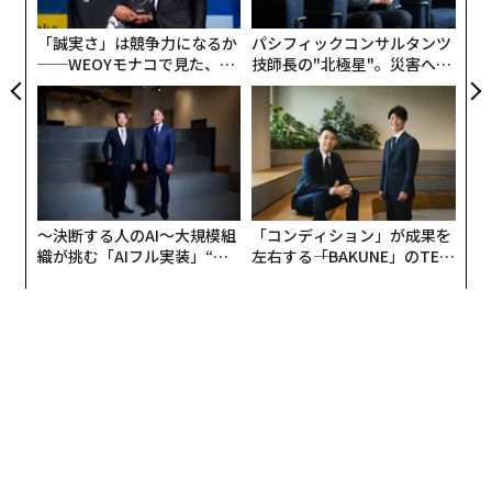
個
ェ
「誠実さ」は競争力になるか
パシフィックコンサルタンツ
──WEOYモナコで見た、く
技師長の"北極星"。災害への
ら寿司の経営哲学
無力感を乗り越え見つけた、
防災一筋20年の答え
〜決断する人のAI〜大規模組
「コンディション」が成果を
織が挑む「AIフル実装」“使
左右する――「BAKUNE」のTEN
続いて、1年前と比較した防犯意識の変化については、
う”企業から“動く”企業へ【N
TIALが支える「挑戦者の明
TTドコモビジネス×PwC】
日」
「変わらない」が7割（74%）を占める一方で、2割超
（23%）が「高まっている」と回答。その理由として
は、「高齢者を狙う詐欺事件や強盗事件の多発」、「日
本全国で強盗などの事件」などといった回答が寄せられ
た。
さらに、自宅で不審な電話を受けた経験があるかを質問