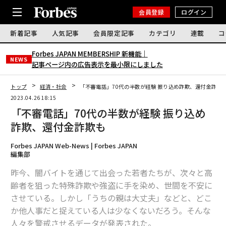
会員登録
ログイン
新着記事
人気記事
会員限定記事
カテゴリ
連載
コ
Forbes JAPAN MEMBERSHIP 新機能｜
NEWS
記事ページ内の広告表示を最小限にしました
トップ
経済・社会
「不審電話」70代の半数が経験 振り込め詐欺、還付金詐欺
2023.04.26 18:15
「不審電話」70代の半数が経験 振り込め
詐欺、還付金詐欺も
Forbes JAPAN Web-News | Forbes JAPAN
編集部
昨今、闇バイトを通じて出会った若者たちが、次々と高
齢者を狙った特殊詐欺や強盗に手を染め、世間を不安に
させている。しかし「うちの親は大丈夫」などと、どこ
か他人事だと捉えている人は少なくないだろう。そんな
人々を警戒させるデータが発表された。