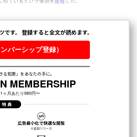
に似ているという仮説を
提唱
した。