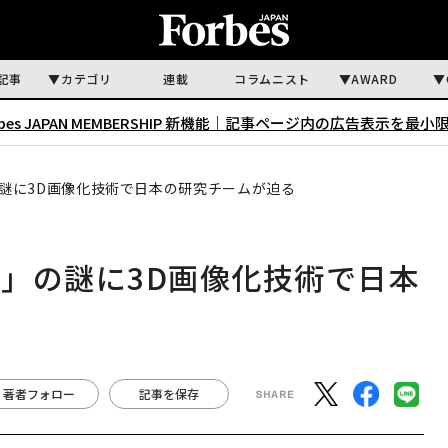
記事
カテゴリ
連載
コラムニスト
AWARD
rbes JAPAN MEMBERSHIP 新機能｜
記事ページ内の広告表示を最小
謎に3D画像化技術で日本の研究チームが迫る
」の謎に3D画像化技術で日本
著者フォロー
記事を保存