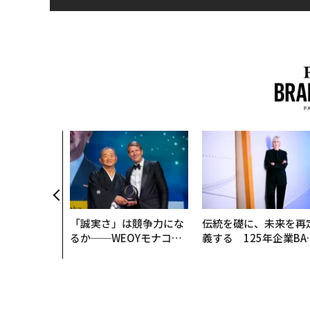
「誠実さ」は競争力にな
伝統を礎に、未来を再
るか──WEOYモナコで
義する 125年企業BA
見た、くら寿司の経営哲
が挑むスモークレスな
学
来