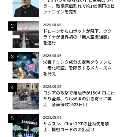
ラー、取得原価割れで約165億円のビ
ットコインを売却
2026.08.05
ドローンからロボットが降下、ウク
ライナが世界初の「無人空挺強襲」
を遂行
2026.08.06
栄養ドリンク成分の定番タウリンに
「老化細胞」を除去するメカニズム
を発見
2026.08.05
ロシアの攻撃で給油所が150キロにわ
たり全滅、ウは米国の引き寄せに奔
走 全面侵攻1623日目
2023.05.03
サムスン、ChatGPTの社内使用禁
止 機密コードの流出受け