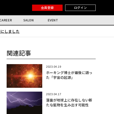
会員登録
ログイン
CAREER
SALON
EVENT
限にしました
関連記事
2023.04.19
ホーキング博士が最後に語っ
た「宇宙の起源」
2023.04.17
落雷が地球上に存在しない新
たな鉱物を生み出す可能性