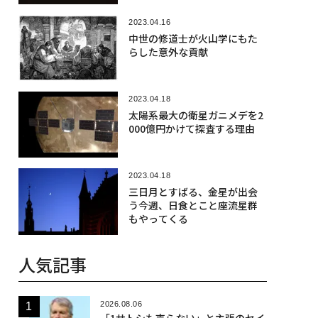
2023.04.16
中世の修道士が火山学にもた
らした意外な貢献
2023.04.18
太陽系最大の衛星ガニメデを2
000億円かけて探査する理由
2023.04.18
三日月とすばる、金星が出会
う今週、日食とこと座流星群
もやってくる
人気記事
2026.08.06
「1サトシも売らない」と主張のセイ