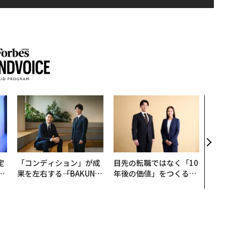
“泊
パシ
本の
編）
定
「コンディション」が成
目先の転職ではなく「10
T
果を左右する――「BAKUN
年後の価値」をつくる─
未
E」のTENTIALが支える
─アサインの長期伴走型
「挑戦者の明日」
支援とは