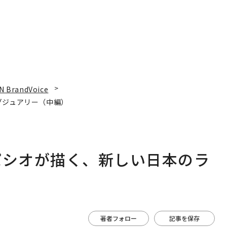
N BrandVoice
グジュアリー（中編）
パシオが描く、新しい日本のラ
著者フォロー
記事を保存