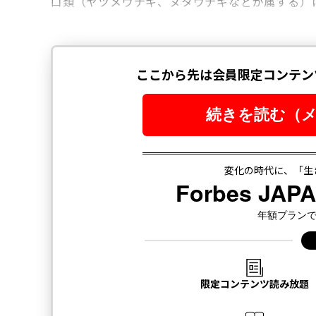
口類（ヤツメウナギ、ヌタウナギなどが属する）