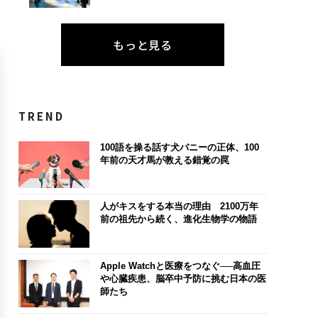
もっと見る
TREND
100語を操る話す犬バニーの正体、100
年前の天才馬が教える錯覚の罠
人がキスをする本当の理由 2100万年
前の祖先から続く、進化生物学の物語
Apple Watchと医療をつなぐ──高血圧
や心臓疾患、脳卒中予防に挑む日本の医
師たち