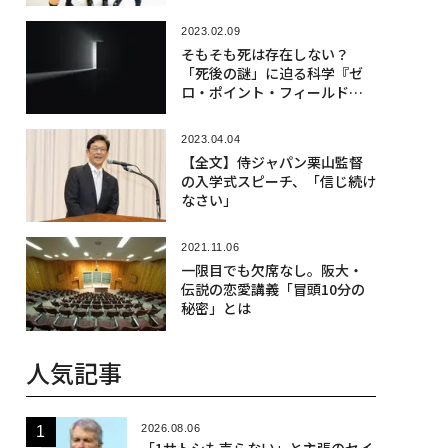
2023.02.09
そもそも死は存在しない？
「死後の謎」に迫る科学『ゼ
ロ・ポイント・フィールド』
とは
2023.04.04
【全文】侍ジャパン栗山監督
の入学式スピーチ、「信じ続け
なさい」
2021.11.06
一限目でも欠席なし。阪大・
伝説の恋愛講義「冒頭10分の
秘密」とは
人気記事
2026.08.06
「1サトシも売らない」と主張のセイ