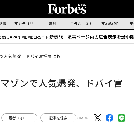
記事
カテゴリ
連載
コラムニスト
AWARD
rbes JAPAN MEMBERSHIP 新機能｜
記事ページ内の広告表示を最小
で人気爆発、ドバイ富裕層にも
アマゾンで人気爆発、ドバイ富
著者フォロー
記事を保存