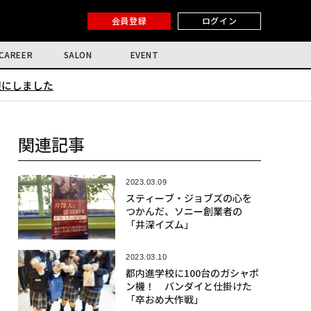
会員登録
ログイン
CAREER
SALON
EVENT
限にしました
関連記事
2023.03.09
スティーブ・ジョブズの心を
つかんだ、ソニー創業者の
「井深イズム」
2023.03.10
都内進学校に100台のガシャポ
ン機！ バンダイと仕掛けた
「卒おめ大作戦」