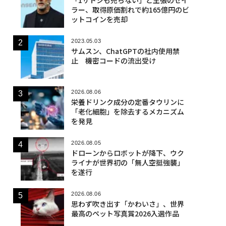
ラー、取得原価割れで約165億円のビ
ットコインを売却
2023.05.03
サムスン、ChatGPTの社内使用禁
止 機密コードの流出受け
2026.08.06
栄養ドリンク成分の定番タウリンに
「老化細胞」を除去するメカニズム
を発見
2026.08.05
ドローンからロボットが降下、ウク
ライナが世界初の「無人空挺強襲」
を遂行
2026.08.06
思わず吹き出す「かわいさ」、世界
最高のペット写真賞2026入選作品