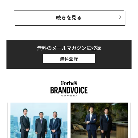
以下、栗山監督のスピーチの全文を紹介する（栗山監督
のスピーチは
同大のHP
に掲載された入学式の動画から視
続きを見る
聴可能）。
辛い経験からしか人は育たない
無料のメールマガジンに登録
みなさん、こんにちは。ご入学おめでとうございます。
無料登録
実は私は1年間、北海学園大学に籍を置いてたのです
が、野球の方がバタバタして、なかなかここに来ること
ができませんでした。侍ジャパンは、世界で戦って帰っ
てきたばかりですが、今回、一区切りつけて、みなさん
の入学式に参加することができました。
「
─
ら
みなさんは高校時代、コロナの影響できっと、なかなか
“
思ったような高校生活を送れなかった。大変だったと思
オ
ジ
います。