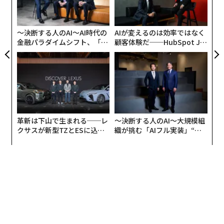
げてよいだろう。
よっ
PA
2026年9月号発売中
2000万円、3000万円もしくはそれ以上の車
〜決断する人のAI〜AI時代の
AIが変えるのは効率ではなく
金融パラダイムシフト、「超
顧客体験だ──HubSpot Ja
個別化」の核心 【MUFG×ウ
panが語る「Grow Better」
最新号の購入はこちらから
「超高級車ブランド」の車
ェルスナビ×PwC】
な組織のつくり方
台数限定の希少車（中古車含む）
メンバーシップに登録する
革新は下山で生まれる──レ
〜決断する人のAI〜大規模組
クサスが新型TZとESに込め
織が挑む「AIフル実装」“使
た「DISCOVER」の哲学
う”企業から“動く”企業へ【N
関連記事
TTドコモビジネス×PwC】
世界一高い車ランキング2022年決定版 歴代最高額は76億円
宮崎の「干し椎茸」が米アマゾンで人気爆発、ドバイ富裕層にも
都内進学校に100台のガシャポン機！ バンダイと仕掛けた「卒おめ大作
戦」