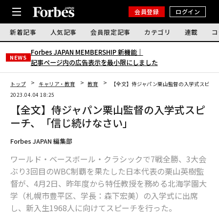
会員登録
ログイン
新着記事
人気記事
会員限定記事
カテゴリ
連載
コ
Forbes JAPAN MEMBERSHIP 新機能｜
NEWS
記事ページ内の広告表示を最小限にしました
トップ
キャリア・教育
教育
【全文】侍ジャパン栗山監督の入学式スピー
2023.04.04 18:25
【全文】侍ジャパン栗山監督の入学式スピ
ーチ、「信じ続けなさい」
Forbes JAPAN 編集部
ワールド・ベースボール・クラシックで7戦全勝、3大会
ぶり3回目のWBC制覇を果たした日本代表の栗山英樹監
督が、4月2日、昨年度から特任教授を務める北海学園大
学（札幌市豊平区、学長：森下宏美）の入学式に出席
し、新入生1968人に向けてスピーチを行った。