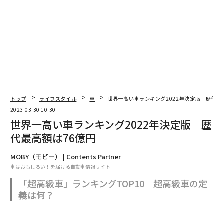
しかし、なかなか練習する時間がなかった。週に2回、
アルバイトをしないと学生生活が送れない環境にあって
困難でしたが、どうしても自分の夢が捨てきれず、プロ
野球選手になりたいと思っていました。
だから、授業と授業の合間にたった1人で90分、ウェイ
トトレーニングをして、また授業に戻る、そういう生活
をしていた。
トップ
ライフスタイル
車
世界一高い車ランキング2022年決定版 歴代最
2023.03.30 10:30
まわりからは「お前何やってんねん？」と見られていま
世界一高い車ランキング2022年決定版 歴
したが、やらずにあきらめたくはない、そういう思い
代最高額は76億円
で、ずっと続けていたんですね。そして大学4年の時、
プロテストを受けて、まあ、今はテスト生制度はないの
MOBY（モビー） | Contents Partner
ですが、幸いなことに合格し、プロ野球界に入っていけ
車はおもしろい！を届ける自動車情報サイト
たという経験があります。
「超高級車」ランキングTOP10｜超高級車の定
義は何？
そして今回、たとえばWBCでも、あれだけ一流の人たち
があれだけの全力を尽くして、あれだけがんばると、多