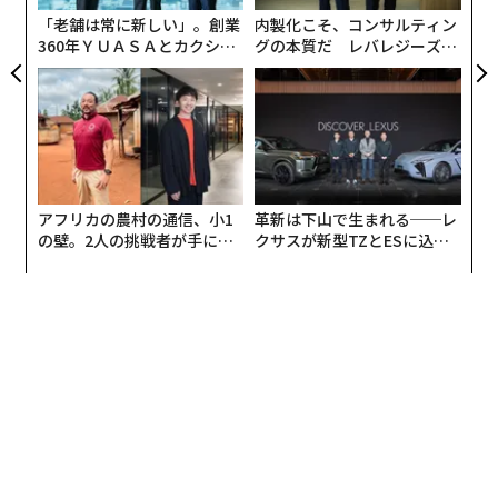
「老舗は常に新しい」。創業
内製化こそ、コンサルティン
360年ＹＵＡＳＡとカクシン
グの本質だ レバレジーズが
ただ、逆にその大変な経験、難しかったり、困ったり、
CEO田尻望が語る、AIを超え
実践する、次世代ファームの
苦しかったりをくぐり抜けた経験でしか人は育たない。
る人の価値
全貌
野球でも同じ、選手は成長しない、とずっと言ってきま
した。
ですからこれからはみなさんに、その経験を生かして、
すばらしい学生生活にしてもらいたいと思います。
アフリカの農村の通信、小1
革新は下山で生まれる──レ
の壁。2人の挑戦者が手にし
クサスが新型TZとESに込め
たった一人のウェイトトレーニング
た「次なる武器」
た「DISCOVER」の哲学
ひとつだけ、僕が学生時代に考えていたこと、経験した
ことを話させてもらいます。
僕は、学校の先生になりたいと思って、教員養成の大学
に進みました。でも同時に、どうしても野球をやりたい
というのもあった。