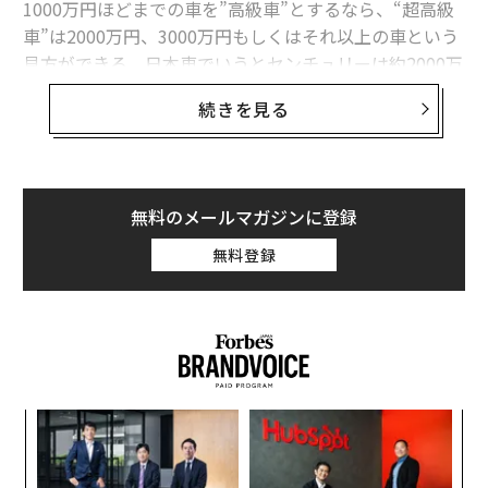
くの人に感動を与えられる。そういうことをみなさん、
1000万円ほどまでの車を”高級車”とするなら、“超高級
感じていただけたんじゃないかと思います。
車”は2000万円、3000万円もしくはそれ以上の車という
見方ができる。日本車でいうとセンチュリーは約2000万
ただ、そこに至る上で、選手全員が才能豊かだったのか
円なので”超高級車”と言ってよいだろう。
続きを見る
というと、そんなことは決してないんだろうと思いま
す。むしろ、誰にも知られない努力をずっと続けること
また、細かな車両価格を見なくても「この自動車メーカ
によって、全員が
ーなら高級ブランドだ」という共通認識もある。例えば
あそこに立って大好きな野球を精一杯やって、だからこ
ロールス・ロイスであれば、全てのモデルが「高級車」
無料のメールマガジンに登録
そ、これだけ日本のみなさんに喜んでもらえたのだと思
「超高級車」と言える。
います。
無料登録
また、生産台数が極端に少ないモデルや、台数限定モデ
ルは、億を超えてくることも珍しくない。過去に販売さ
「やるか、やらないか」それだけ
次ページ ＞
れた限定モデルにプレミアがつき、さらに高額な値段で
だ
中古車オークションに出されることもある。こういった
車は、さらに庶民には馴染みのない「超高級車」と言え
1
2
る。
目
の
構成＝石井節子
ン
以上をふまえると、”超高級車”の定義としては以下を挙
挑