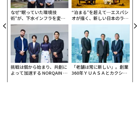
個
A.L.I.Technologiesは、その米国法人であるAERWINS
ェ
なぜ“眠っていた環境技
“泊まる”を超えて─エスパシ
（エアウィンズ） TechnologiesとのDe-SPAC契約によ
術”が、下水インフラを変え
オが描く、新しい日本のラグ
る企業合併を経てNASDAQに上場し、日本の製造系スタ
たのか──産総研×月島JFE
ジュアリー（中編）
ートアップとしては初めてアメリカで上場したことで話
アクアソリューションの10年
題になりました。この2月にはドバイを拠点とするテク
ノロジー系投資企業Vault Investments LLCとジョイント
ベンチャー契約を結び合弁会社を設立。XTURISMOを現
地生産し、企業や政府機関へ販売を拡大させていくとし
挑戦は個から始まり、共創に
「老舗は常に新しい」。創業
ています。
よって加速する NORQAIN JA
360年ＹＵＡＳＡとカクシン
PAN 特別座談会
CEO田尻望が語る、AIを超え
道路などのインフラを必要とせず、素早く垂直離陸して
る人の価値
移動が可能なXTURISMOは、UAEでは砂漠地帯での国境
警備や人命救助といった活用を想定してます。XTURISM
Oが砂漠をかっ飛んでいく姿はSF映画の1シーンを想像さ
せますが、これは現実の話なのです。
プレスリリース