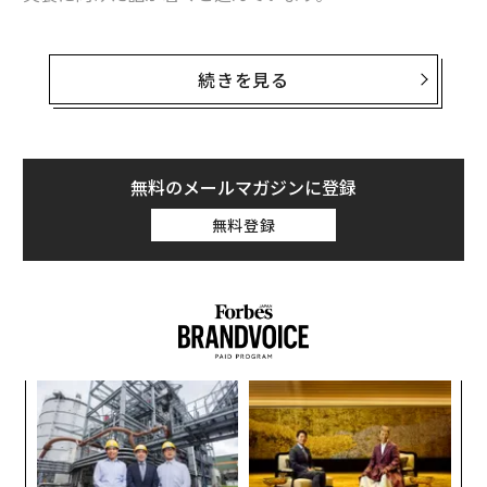
現在販売されているXTURISMO Limited Editionはエン
ジンとモーターのハイブリッド式で、最大速度は時速10
続きを見る
0キロメートル、移動範囲は最大40キロメートルとなっ
ています。限定200台で価格が7700万円。日本では対応
する免許制度が未設定のため私有地でのみの使用となり
ます。
無料のメールマガジンに登録
無料登録
「
─
ら
〜
金