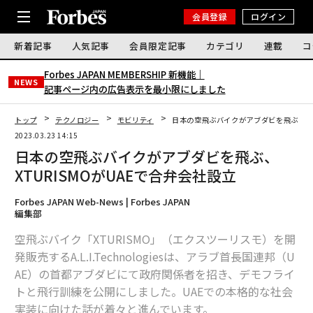
会員登録
ログイン
新着記事
人気記事
会員限定記事
カテゴリ
連載
コ
Forbes JAPAN MEMBERSHIP 新機能｜
NEWS
記事ページ内の広告表示を最小限にしました
トップ
テクノロジー
モビリティ
日本の空飛ぶバイクがアブダビを飛ぶ、XT
2023.03.23 14:15
日本の空飛ぶバイクがアブダビを飛ぶ、
XTURISMOがUAEで合弁会社設立
Forbes JAPAN Web-News | Forbes JAPAN
編集部
空飛ぶバイク「XTURISMO」（エクスツーリスモ）を開
発販売するA.L.I.Technologiesは、アラブ首長国連邦（U
AE）の首都アブダビにて政府関係者を招き、デモフライ
トと飛行訓練を公開にしました。UAEでの本格的な社会
実装に向けた話が着々と進んでいます。