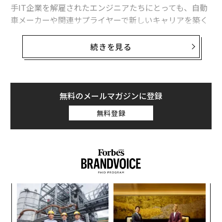
手IT企業を解雇されたエンジニアたちにとっても、自動
テスラ車で「走行中にハンドル脱落」 米当局が調査
車メーカーや関連サプライヤーで新しいキャリアを築く
2023年の安全な自動車ランキング、日本メーカーが上位に
のは絶好の機会だ。
続きを見る
ウクライナで活躍中のStarLink、KDDIが災害時の移動基地局用に導入
米労働統計局は、全産業におけるソフトウエア開発者や
品質保証アナリスト、テスターの求人数が2021年から20
31年にかけて25%増加し、41万1400人に達すると予測
している。GMとフォードの公式サイトで採用情報を確
無料のメールマガジンに登録
advertisement
認すると、それぞれ283人と364人のソフトウエアエンジ
無料登録
ニアを募集している。
シリコンバレーに本拠を置く車載ソフト大手ソナタス
（Sonatus）のジェフ・チョウCEOは、優秀なエンジニ
アの採用に躍起になっている。同社のソフトウエアプラ
ットフォームは、ヒョンデ、ジェネシス、キアの車両に
「
搭載されている。
─
ら
〜