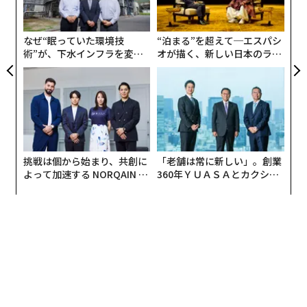
金
個
ェ
なぜ“眠っていた環境技
“泊まる”を超えて─エスパシ
術”が、下水インフラを変え
オが描く、新しい日本のラグ
たのか──産総研×月島JFE
ジュアリー（中編）
アクアソリューションの10年
挑戦は個から始まり、共創に
「老舗は常に新しい」。創業
よって加速する NORQAIN JA
360年ＹＵＡＳＡとカクシン
PAN 特別座談会
CEO田尻望が語る、AIを超え
る人の価値