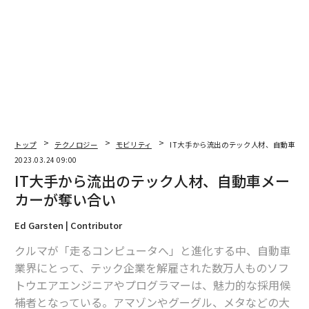
文 ＝ 金井哲夫
2026年9月号発売中
最新号の購入はこちらから
トップ
テクノロジー
モビリティ
IT大手から流出のテック人材、自動車メ
メンバーシップに登録する
2023.03.24 09:00
IT大手から流出のテック人材、自動車メー
カーが奪い合い
Ed Garsten | Contributor
関連記事
クルマが「走るコンピュータへ」と進化する中、自動車
IT大手から流出のテック人材、自動車メーカーが奪い合い
業界にとって、テック企業を解雇された数万人ものソフ
トウエアエンジニアやプログラマーは、魅力的な採用候
「空飛ぶバイク」のA.L.I. 米法人がNASDAQで上場
補者となっている。アマゾンやグーグル、メタなどの大