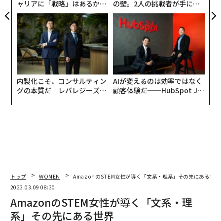
ャリアに「戦略」はあるか。
の壁。2人の挑戦者が手にし
トップエグゼクティブのキャ
た「次なる武器」
リアに触れる1日│CAREER S
UMMIT 2026
内製化こそ、コンサルティン
AIが変えるのは効率ではなく
グの本質だ レバレジーズが
顧客体験だ──HubSpot Ja
実践する、次世代ファームの
panが語る「Grow Better」
全貌
な組織のつくり方
トップ
WOMEN
AmazonのSTEM女性が導く「文系・理系」その先にある世界
2023.03.09 08:30
AmazonのSTEM女性が導く「文系・理
系」その先にある世界