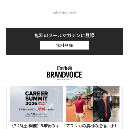
advertisement
無料のメールマガジンに登録
無料登録
るか
〜
、く
金
個
「
ェ
3
C
る
〈7.25(土)開催〉5年後のキ
アフリカの農村の通信、小1