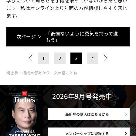
学びについて知らせる手段を取っていないからだと思い
ます。私はオンラインより対面の方が相談しやすく感じ
ます。
「後悔ないように勇気を持って進
次ページ ＞
もう」
1
2
3
4
聞き手・構成＝督あかり 文＝椿ことね
2026年9月号発売中
最新号の購入はこちらから
メンバーシップに登録する