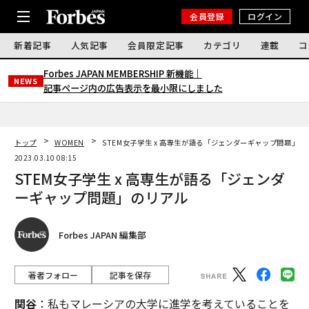
会員登録
ログイン
新着記事
人気記事
会員限定記事
カテゴリ
連載
コ
Forbes JAPAN MEMBERSHIP 新機能｜
NEWS
記事ページ内の広告表示を最小限にしました
トップ
WOMEN
STEM女子学生 x 高専生が語る「ジェンダーギャップ問題」の
2023.03.10 08:15
STEM女子学生 x 高専生が語る「ジェンダ
ーギャップ問題」のリアル
Forbes JAPAN 編集部
著者フォロー
記事を保存
関谷
：私もマレーシアの大学に進学を考えていることを