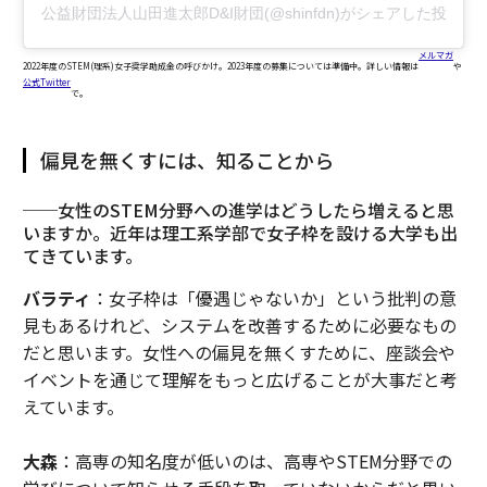
公益財団法人山田進太郎D&I財団(@shinfdn)がシェアした投稿
メルマガ
2022年度のSTEM(理系)女子奨学助成金の呼びかけ。2023年度の募集については準備中。詳しい情報は
や
公式Twitter
で。
偏見を無くすには、知ることから
──女性のSTEM分野への進学はどうしたら増えると思
いますか。近年は理工系学部で女子枠を設ける大学も出
てきています。
バラティ
：女子枠は「優遇じゃないか」という批判の意
見もあるけれど、システムを改善するために必要なもの
だと思います。女性への偏見を無くすために、座談会や
イベントを通じて理解をもっと広げることが大事だと考
えています。
大森
：高専の知名度が低いのは、高専やSTEM分野での