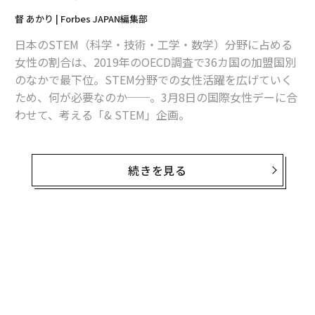
督 あかり | Forbes JAPAN編集部
日本のSTEM（科学・技術・工学・数学）分野に占める
女性の割合は、2019年のOECD調査で36カ国の加盟国別
のなかで最下位。STEM分野での女性活躍を広げていく
ため、何が必要なのか──。3月8日の国際女性デーに合
わせて、考える「& STEM」企画。
日本では中高時代に文理選択を迫られ、大学進学で女性
の比率はぐっと落ち込む。大学など高等教育入学で工
続きを見る
学、製造、建築を専攻する人のうち、女性の割合は1
6％。STEM分野の男女比の偏りは「水漏れパイプ」現象
として知られている。社会心理学者が、幼年期・思春期
から成人期、労働期までの各段階で、さまざまな偏見や
無料のメールマガジンに登録
差別により女性を遠ざける要因を明らかにしたものだ。
無料登録
社会的な要因も大きい一方で、STEM女性キャリアは圧
倒的にロールモデルが少ない。最近は工学系入試で「女