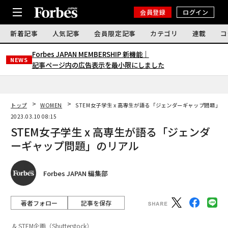
会員登録
ログイン
新着記事
人気記事
会員限定記事
カテゴリ
連載
コ
Forbes JAPAN MEMBERSHIP 新機能｜
NEWS
記事ページ内の広告表示を最小限にしました
トップ
WOMEN
STEM女子学生 x 高専生が語る「ジェンダーギャップ問題」の
2023.03.10 08:15
STEM女子学生 x 高専生が語る「ジェンダ
ーギャップ問題」のリアル
Forbes JAPAN 編集部
著者フォロー
記事を保存
& STEM企画（Shutterstock）