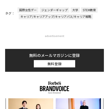
国際女性デー
ジェンダーギャップ
大学
STEM教育
タグ：
キャリア/キャリアアップ/キャリアパス/キャリア戦略
advertisement
無料のメールマガジンに登録
無料登録
キ
な
か。
術