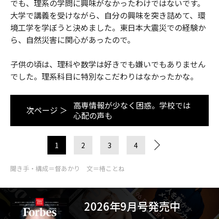
でも、理系の学問に興味がなかったわけではないです。
大学で講義を受けながら、自分の興味を突き詰めて、環
境工学を学ぼうと決めました。東日本大震災での経験か
ら、自然災害に関心があったので。
子供の頃は、理科や数学は好きでも嫌いでもありません
でした。理系科目に特別なこだわりはなかったかな。
高専情報が少なく困惑。学校では
次ページ ＞
心配の声も
1
2
3
4
聞き手・構成＝督あかり 文＝椿ことね
2026年9月号発売中