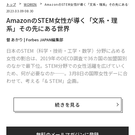
トップ
WOMEN
AmazonのSTEM女性が導く「文系・理系」その先にある世界
2023.03.09 08:30
AmazonのSTEM女性が導く「文系・理
系」その先にある世界
督 あかり | Forbes JAPAN編集部
日本のSTEM（科学・技術・工学・数学）分野に占める
女性の割合は、2019年のOECD調査で36カ国の加盟国別
のなかで最下位。STEM分野での女性活躍を広げていく
ため、何が必要なのか──。3月8日の国際女性デーに合
わせて、考える「& STEM」企画。
日本では中高時代に文理選択を迫られ、大学進学で女性
の比率はぐっと落ち込む。大学など高等教育入学で工
続きを見る
学、製造、建築を専攻する人のうち、女性の割合は1
6％。STEM分野の男女比の偏りは「水漏れパイプ」現象
として知られている。社会心理学者が、幼年期・思春期
から成人期、労働期までの各段階で、さまざまな偏見や
無料のメールマガジンに登録