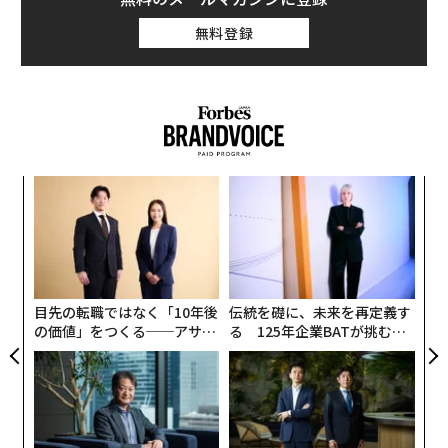
差別により女性を遠ざける要因を明らかにしたものだ。
無料登録
社会的な要因も大きい一方で、STEM女性キャリアは圧
倒的にロールモデルが少ない。最近は工学系入試で「女
子枠」を設けたり、女子大学に初めて工学部を設置した
りして、STEM女性を増やすために抜本的な改革も進め
られるなか、民間でも独自の取り組みが始まっている。
キ
な
か。
術
キャ
た
「
R S
ア
3
C
る
目先の転職ではなく「10年後
伝統を礎に、未来を再定義す
の価値」をつくる──アサイ
る 125年企業BATが挑むス
ンの長期伴走型支援とは
モークレスな未来
アマゾンジャパンでは、理工系分野に興味がある女性の
学生とつながるネットワーキング・プラットフォーム「
Amazon WoW
」を開設し、1周年を迎える。これまでコ