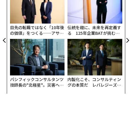
キャ
た
「
R S
ア
3
C
る
目先の転職ではなく「10年後
伝統を礎に、未来を再定義す
の価値」をつくる──アサイ
る 125年企業BATが挑むス
ンの長期伴走型支援とは
モークレスな未来
パシフィックコンサルタンツ
内製化こそ、コンサルティン
技師長の"北極星"。災害への
グの本質だ レバレジーズが
無力感を乗り越え見つけた、
実践する、次世代ファームの
防災一筋20年の答え
全貌