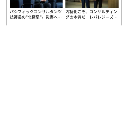
ーディングなど実務的なアップスキリングや、先輩やビ
ジネスリーダーによるキャリアトークなどのセッション
パシフィックコンサルタンツ
内製化こそ、コンサルティン
技師長の"北極星"。災害への
グの本質だ レバレジーズが
を開いてきた。
無力感を乗り越え見つけた、
実践する、次世代ファームの
防災一筋20年の答え
全貌
このプラットフォーム運営に関わる2人の女性社員も、
またSTEM分野と関わりの深いキャリアを送ってきた。
文理選択の先にある、多様なSTEM女性のキャリアにつ
いて探る。
「STEM分野のキャリアが描けない」を変える
アマゾンジャパンで昨年から始まった「Amazon WoW」
は、毎回20〜50人ほどの女性学生たちが集まり、社員の
キャリア遍歴を聞いたり、プログラミングのスキルを学
んだりしている。昨年は1年間で14回開かれ、延べ458人
の学生たちが参加。STEM分野の仕事に関心のある女性
に好評だ。