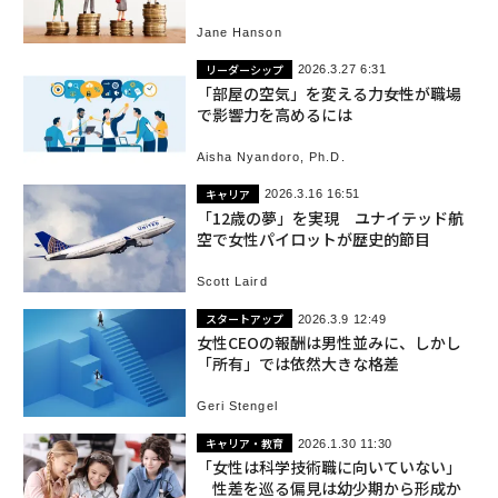
究
Jane Hanson
リーダーシップ
2026.3.27 6:31
「部屋の空気」を変える力――女性が職場
で影響力を高めるには
Aisha Nyandoro, Ph.D.
キャリア
2026.3.16 16:51
「12歳の夢」を実現 ユナイテッド航
空で女性パイロットが歴史的節目
Scott Laird
スタートアップ
2026.3.9 12:49
女性CEOの報酬は男性並みに、しかし
「所有」では依然大きな格差
Geri Stengel
キャリア・教育
2026.1.30 11:30
「女性は科学技術職に向いていない」
性差を巡る偏見は幼少期から形成か