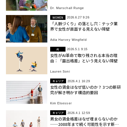
Dr. Marschall Runge
WOMEN
2026.6.27 9:26
「人脈づくり」の落とし穴：テック業
界で女性が直面する見えない障壁
Adia Harvey Wingfield
AI
2026.5.1 9:15
女性がAI革命で取り残される本当の理
由：「露出格差」という見えない障壁
Lauren Soni
キャリア
2026.4.1 16:29
女性の賃金はなぜ低いのか？ 3つの新研
究が解き明かす構造的要因
Kim Elsesser
キャリア
2026.4.1 12:59
男女の賃金格差はなぜ埋まらないのか
──2088年まで続く可能性を示す新研