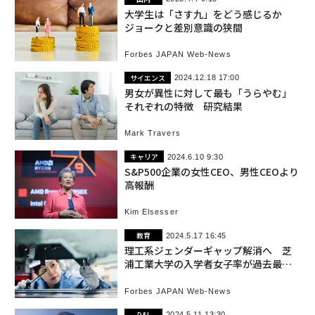
大学生は「さす九」をどう感じるか
ジョークと差別意識の狭間
Forbes JAPAN Web-News
サイエンス
2024.12.18 17:00
男女が異性に対して最も「うらやむ」
それぞれの特徴 研究結果
Mark Travers
キャリア
2024.6.10 9:30
S&P500企業の女性CEO、男性CEOより
高報酬
Kim Elsesser
教育
2024.5.17 16:45
理工系ジェンダーギャップ解消へ 芝
浦工業大学の入学者女子率が過去最高
に
Forbes JAPAN Web-News
D&I
2024.5.11 13:30