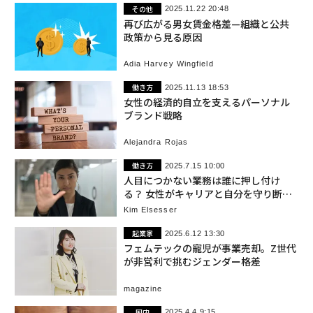
その他
2025.11.22 20:48
再び広がる男女賃金格差—組織と公共
政策から見る原因
Adia Harvey Wingfield
働き方
2025.11.13 18:53
女性の経済的自立を支えるパーソナル
ブランド戦略
Alejandra Rojas
働き方
2025.7.15 10:00
人目につかない業務は誰に押し付け
る？ 女性がキャリアと自分を守り断る
方法
Kim Elsesser
起業家
2025.6.12 13:30
フェムテックの寵児が事業売却。Z世代
が非営利で挑むジェンダー格差
magazine
国内
2025.4.4 9:15