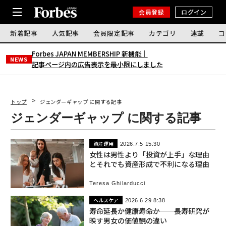
会員登録
ログイン
新着記事
人気記事
会員限定記事
カテゴリ
連載
コ
Forbes JAPAN MEMBERSHIP 新機能｜
NEWS
記事ページ内の広告表示を最小限にしました
トップ
ジェンダーギャップ に関する記事
ジェンダーギャップ に関する記事
資産運用
2026.7.5 15:30
女性は男性より「投資が上手」な理由
とそれでも資産形成で不利になる理由
Teresa Ghilarducci
ヘルスケア
2026.6.29 8:38
寿命延長か健康寿命か──長寿研究が
映す男女の価値観の違い