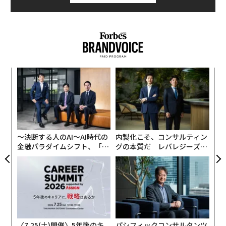
挑
よっ
PA
〜
織
う
T
〜決断する人のAI〜AI時代の
内製化こそ、コンサルティン
金融パラダイムシフト、「超
グの本質だ レバレジーズが
個別化」の核心 【MUFG×ウ
実践する、次世代ファームの
ェルスナビ×PwC】
全貌
〈7.25(土)開催〉5年後のキ
パシフィックコンサルタンツ