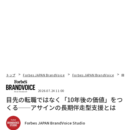
トップ
Forbes JAPAN BrandVoice
Forbes JAPAN BrandVoice
目先
2026.07.24 11:00
目先の転職ではなく「10年後の価値」をつ
くる──アサインの長期伴走型支援とは
Forbes JAPAN BrandVoice Studio