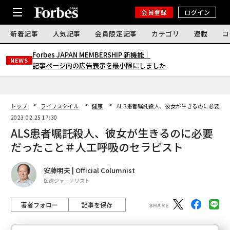
会員登録
ログイン
新着記事
人気記事
会員限定記事
カテゴリ
連載
コ
Forbes JAPAN MEMBERSHIP 新機能｜
NEWS
記事ページ内の広告表示を最小限にしました
トップ
ライフスタイル
健康
ALS患者嘱託殺人、彼女が生きるのに必要だ
2023.02.25 17:30
ALS患者嘱託殺人、彼女が生きるのに必要
だったこと＃人工呼吸のセラピスト
安藤明夫 | Official Columnist
医療ジャーナリスト
著者フォロー
記事を保存