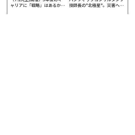
ャリアに「戦略」はあるか。
技師長の"北極星"。災害への
トップエグゼクティブのキャ
無力感を乗り越え見つけた、
リアに触れる1日│CAREER S
防災一筋20年の答え
UMMIT 2026