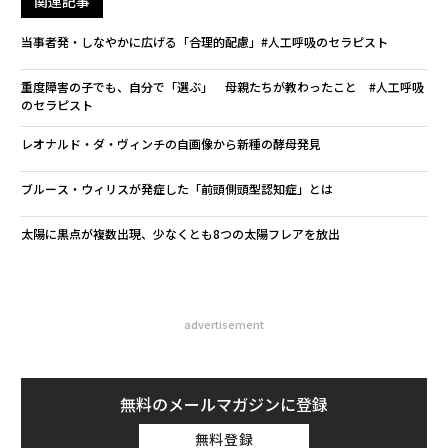
関連記事
当事者発・しなやかに広げる「合理的配慮」#人工呼吸のセラピスト
重度障害の子でも、自分で「選ぶ」 母親たちが教わったこと #人工呼吸
のセラピスト
レオナルド・ダ・ヴィンチの自画像から新種の酵母発見
ブルース・ウィリスが発症した「前頭側頭型認知症」とは
太陽に黒点が複数出現、少なくとも8つの太陽フレアを放出
advertisement
無料のメールマガジンに登録
無料登録