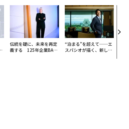
アフ
小1
手に
伝統を礎に、未来を再定
“泊まる”を超えて──エ
は
義する 125年企業BAT
スパシオが描く、新しい
ク
が挑むスモークレスな未
日本のラグジュアリー
れ
来
（前編）
I