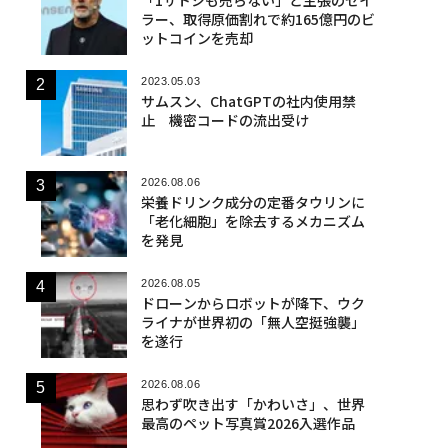
ラー、取得原価割れで約165億円のビ
ットコインを売却
2023.05.03
サムスン、ChatGPTの社内使用禁
止 機密コードの流出受け
2026.08.06
栄養ドリンク成分の定番タウリンに
「老化細胞」を除去するメカニズム
を発見
2026.08.05
ドローンからロボットが降下、ウク
ライナが世界初の「無人空挺強襲」
を遂行
2026.08.06
思わず吹き出す「かわいさ」、世界
最高のペット写真賞2026入選作品