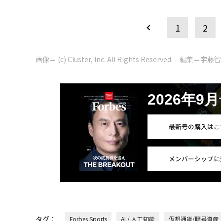
1
2
画像＝ (c) Cluster, Inc. All Rights Reserved. 編集＝宇藤
2026年9
最新号の購入はこ
メンバーシップに
タグ：
Forbes Sports
AI / 人工知能
仮想通貨/暗号資産