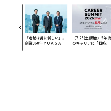
「老舗は常に新しい」。
〈7.25(土)開催〉5年後
創業360年ＹＵＡＳＡと
のキャリアに「戦略」
カクシンCEO田尻望が語
あるか。トップエグゼ
る、AIを超える人の価値
ティブのキャリアに触
る1日│CAREER SUMM
T 2026