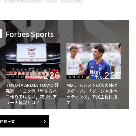
Forbes Sports
226
225
No.
No.
2025.11.18
2024.10.11
TOYOTA ARENA TOKYO 好
MIXI、モンストの次の柱は
発進 トヨタ流「単なるハ
スポーツ。「ソーシャルベ
コ作りではない」次世代ア
ッティング」で民主化目指
リーナ経営とは？
す
連載一覧