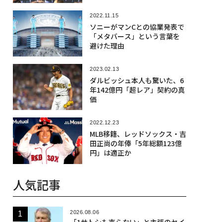
2022.11.15
ソニーがマンCとの協業発表で
「メタバース」という言葉を
避けた理由
2023.02.13
ダルビッシュ本人も驚いた、6
年142億円「超レア」契約の真
価
2022.12.23
MLB移籍、レッドソックス・吉
田正尚の年俸「5年総額123億
円」は適正か
人気記事
2026.08.06
「1サトシも売らない」と主張のセイ