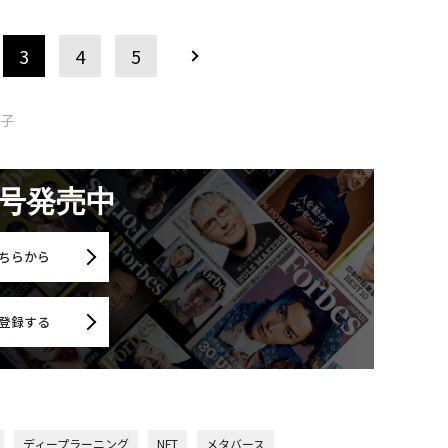
3
4
5
智子
月号発売中
ちらから
登録する
ディープラーニング
NFT
メタバース