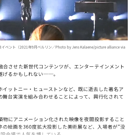
年9月ベルリン／Photo by Jens Kalaene/picture alliance via
融合させた新世代コンテンツが、エンターテインメント
遂げるかもしれない──。
ホイットニー・ヒューストンなど、既に逝去した著名ア
の舞台実演を組み合わせることによって、興行化されて
築物にアニメーション化された映像を夜間投影すること
の絵画を360度拡大投影した美術展など、入場者が“没
特設会場で人気を博している。