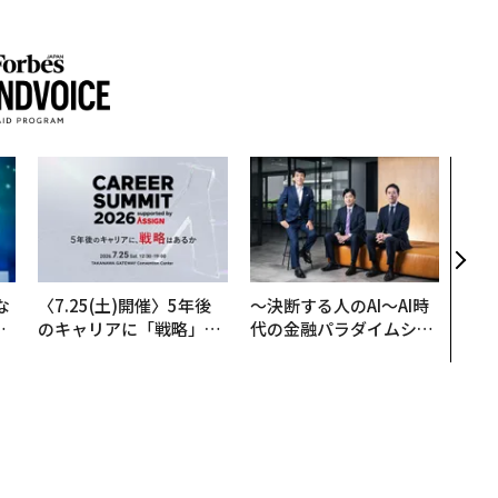
「コ
果を左
E」
「挑
な
〈7.25(土)開催〉5年後
〜決断する人のAI〜AI時
で
のキャリアに「戦略」は
代の金融パラダイムシフ
哲
あるか。トップエグゼク
ト、「超個別化」の核心
ティブのキャリアに触れ
【MUFG×ウェルスナビ
る1日│CAREER SUMMI
×PwC】
T 2026