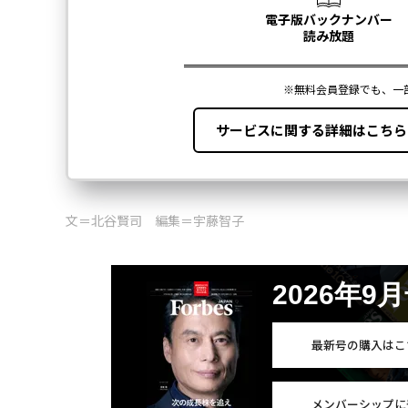
文＝北谷賢司 編集＝宇藤智子
2026年9
最新号の購入はこ
メンバーシップに