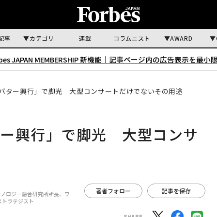
記事
カテゴリ
連載
コラムニスト
AWARD
rbes JAPAN MEMBERSHIP 新機能｜
記事ページ内の広告表示を最小
バター興行」で脚光 大型コンサートだけでないその用途
ター興行」で脚光 大型コンサ
著者フォロー
記事を保存
クノロジー融合研究所所長、ワ
ストラテジスト