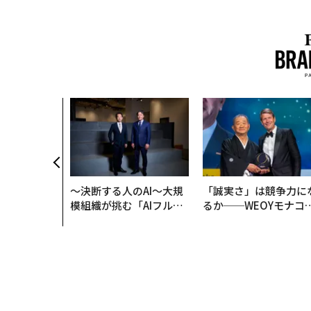
〜決断する人のAI〜大規
「誠実さ」は競争力に
模組織が挑む「AIフル実
るか──WEOYモナコ
装」“使う”企業から“動
見た、くら寿司の経営
く”企業へ【NTTドコモ
学
ビジネス×PwC】