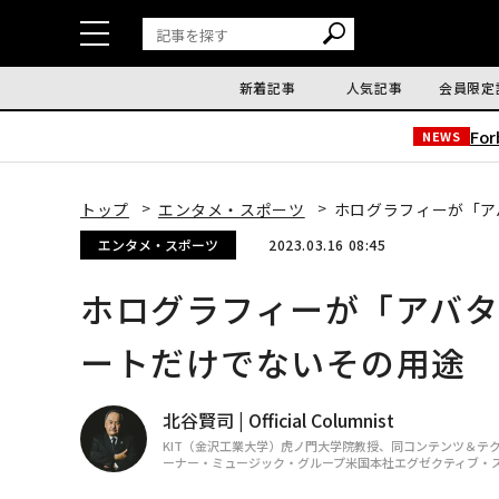
新着記事
人気記事
会員限定
Fo
NEWS
トップ
エンタメ・スポーツ
ホログラフィーが「ア
エンタメ・スポーツ
2023.03.16 08:45
ホログラフィーが「アバ
ートだけでないその用途
北谷賢司 | Official Columnist
KIT（金沢工業大学）虎ノ門大学院教授、同コンテンツ＆テ
ーナー・ミュージック・グループ米国本社エグゼクティブ・