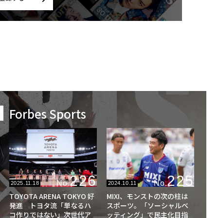
Forbes Sports
226
225
No.
No.
2025.11.18
2024.10.11
TOYOTA ARENA TOKYO 好
MIXI、モンストの次の柱は
発進 トヨタ流「単なるハ
スポーツ。「ソーシャルベ
コ作りではない」次世代ア
ッティング」で民主化目指