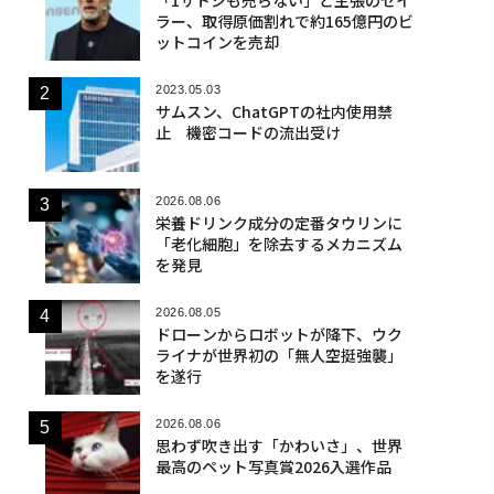
ラー、取得原価割れで約165億円のビ
ットコインを売却
2023.05.03
サムスン、ChatGPTの社内使用禁
止 機密コードの流出受け
2026.08.06
栄養ドリンク成分の定番タウリンに
「老化細胞」を除去するメカニズム
を発見
2026.08.05
ドローンからロボットが降下、ウク
ライナが世界初の「無人空挺強襲」
を遂行
2026.08.06
思わず吹き出す「かわいさ」、世界
最高のペット写真賞2026入選作品