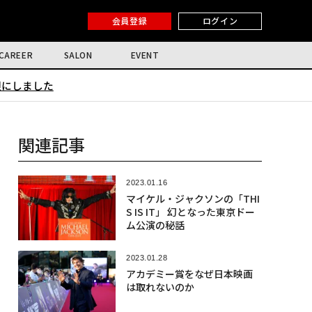
会員登録
ログイン
CAREER
SALON
EVENT
限にしました
関連記事
2023.01.16
マイケル・ジャクソンの「THI
S IS IT」 幻となった東京ドー
ム公演の秘話
2023.01.28
アカデミー賞をなぜ日本映画
は取れないのか