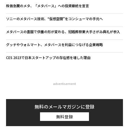
株価急騰のメタ、「メタバース」への投資継続を宣言
ソニーのメタバース技術、“仮想空間”をコンシューマの手元へ
メタバースの霊園で供養の形が変わる、冠婚葬祭業大手さがみ典礼が参入
グッチやウォルマート、メタバースを利益につなげる企業戦略
CES 2023で日本スタートアップの存在感を増した理由
advertisement
無料のメールマガジンに登録
無料登録