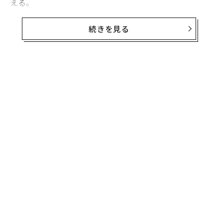
える。
メタの株価は、153.12ドルで日中の取引を終えたのち、
続きを見る
時間外で180ドルに急騰した。同社の株価は昨年10月の
第3四半期決算の直後に記録した安値から約2倍に伸びて
いる。
メタの第4四半期の売上高は322億ドル（約4.1兆円）
で、市場予想の315億ドルを上回ったが前年同期比では
4.5％のマイナスだった。1株当たり利益（EPS）は予想
の2.26ドルを下回り、前年同期比52％減の1.76ドルだっ
た。同社は、この利幅の減少の原因をレイオフを含むリ
ストラ費用とし、この費用がなければEPSは3ドルだった
と述べた。
無料のメールマガジンに登録
無料登録