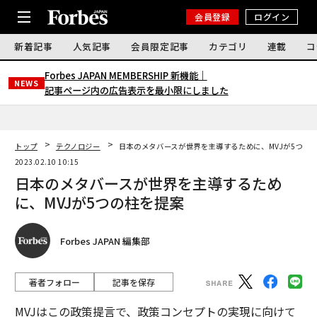
会員登録
ログイン
新着記事
人気記事
会員限定記事
カテゴリ
連載
コ
Forbes JAPAN MEMBERSHIP 新機能｜
NEWS
記事ページ内の広告表示を最小限にしました
トップ
テクノロジー
日本のメタバースが世界を主導するために、MVJが5つの
2023.02.10 10:15
日本のメタバースが世界を主導するため
に、MVJが5つの柱を提案
Forbes JAPAN 編集部
著者フォロー
記事を保存
MVJはこの政策提言で、政策コンセプトの実現に向けて