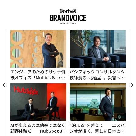
な
術
た
ア
ア
の
た
エンジニアのためのサウナ併
パシフィックコンサルタンツ
設オフィス「Mobius Park」
技師長の"北極星"。災害への
がオープン──タマディック
無力感を乗り越え見つけた、
が健康経営を徹底する理由
防災一筋20年の答え
AIが変えるのは効率ではなく
“泊まる”を超えて──エスパ
顧客体験だ──HubSpot Ja
シオが描く、新しい日本のラ