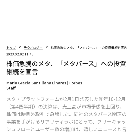
panが語る「Grow Better」
グジュアリー（前編）
な組織のつくり方
トップ
テクノロジー
株価急騰のメタ、「メタバース」への投資継続を宣言
2023.02.02 11:45
株価急騰のメタ、「メタバース」への投資
継続を宣言
Maria Gracia Santillana Linares | Forbes
Staff
メタ・プラットフォームが2月1日発表した昨年10-12月
（第4四半期）の決算は、売上高が市場予想を上回り、
株価は時間外取引で急騰した。同社のメタバース関連の
事業を手がけるリアリティラボにとって、フリーキャッ
シュフローとユーザー数の増加は、嬉しいニュースと言