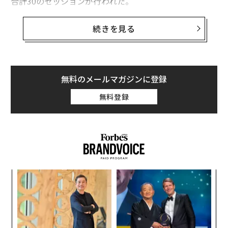
合計30のセッションが行われた。
ルールができていないのでチャレンジができな
続きを見る
い
テーマセッションで行われた「メタバースが拓く新しい
日本のあり方」では、MVJの代表理事を務めている長田
新子氏と馬渕邦美氏をMCとして、ゲストにデジタルガレ
無料のメールマガジンに登録
ージ取締役共同創業者チーフアーキテクトの伊藤穣一氏
無料登録
と、慶応義塾大学医学部教授で同じくMVJの理事も務め
る宮田裕章氏が登壇。またセッションの冒頭にはオンラ
インで自民党web3プロジェクトチーム座長の平将明衆
議院議員も参加している。
目
の
ン
伝
る
モ