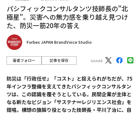
なビジネスの発想を出していくのだと思います。そうい
パシフィックコンサルタンツ技師長の"北
った若い才能が何かやろうっといったときに、日本はル
極星"。災害への無力感を乗り越え見つけ
ールができていないのでチャレンジができない。そうい
た、防災一筋20年の答え
ったことを避けなければいけない」と話している。
さらに平議員は「地方創生とweb3はすごい相性が良
Forbes JAPAN BrandVoice Studio
い」とのこと。これは地方にあるさまざまな価値を顕
在・最大化させ、さらにはグローバル価格に仕切り直す
著者フォロー
記事を保存
のに、web3が効果的なため。「ふるさと納税という政
策ツールがありますので、今後はNFTと掛け合わせた地
防災は「行政任せ」「コスト」と捉えられがちだが、75
方創成モデルがどんどん出てくるのではないか」と予測
年インフラ整備を支えてきたパシフィックコンサルタン
している。
ツは、この認識を覆そうとしている。民間企業が主体と
政策コンセプトの実現に向けた5つの柱
なる新たなビジョン「サステナ∞レジリエンス社会」を
提唱。構想の旗振り役となった技師長・平川了治に、自
セッションでは長田新子氏から、MVJについての現状や
身の思いと共に、ビジョンの要諦を聞いた。
アップデートについて説明があり、2022年3月設立と1年
も経過していない状況ながら、会員数は142まで増えて
おり、自治体から大企業だけでなく、スタートアップ企
「防災は、企業にとって自分ごとになりきれずにい