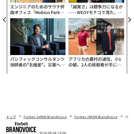
エンジニアのためのサウナ併
「誠実さ」は競争力になるか
設オフィス「Mobius Park」
──WEOYモナコで見た、く
がオープン──タマディック
ら寿司の経営哲学
が健康経営を徹底する理由
パシフィックコンサルタンツ
アフリカの農村の通信、小1
技師長の"北極星"。災害への
の壁。2人の挑戦者が手にし
無力感を乗り越え見つけた、
た「次なる武器」
昨年に引き続きオンラインでの参加となった平将明衆議院議員
防災一筋20年の答え
平議員は前日に行われた衆議院の予算委員会さらに全閣
僚の前で、web3について質疑を行ったとのこと。その
上で自身の役割を「メタバースもそうなのですが、私の
役割はweb3全体のエコシステムを見て、税制とかレギ
ュレーションのデザインにしていくっていうことだ」と
トップ
Forbes JAPAN BrandVoice
Forbes JAPAN BrandVoice
パシ
説明。「α世代と呼ばれる若い世代の人たちが何の違和
感もなく、メタバースの世界で動き回り、またいろいろ
2026.08.04 16:00