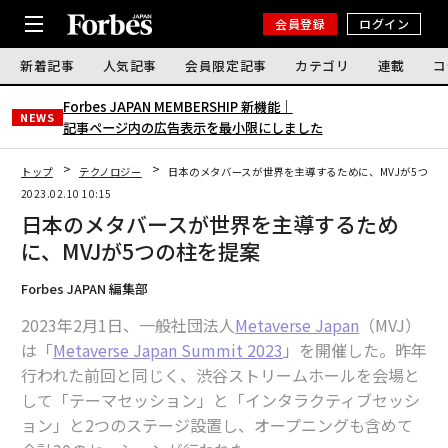
会員登録
ログイン
新着記事
人気記事
会員限定記事
カテゴリ
連載
コ
Forbes JAPAN MEMBERSHIP 新機能｜
NEWS
記事ページ内の広告表示を最小限にしました
トップ
テクノロジー
日本のメタバースが世界を主導するために、MVJが5つの
2023.02.10 10:15
日本のメタバースが世界を主導するため
に、MVJが5つの柱を提案
Forbes JAPAN 編集部
2023年2月1日、一般社団法人
Metaverse Japan
（MVJ）
は「
Metaverse Japan Summit 2023
」を開催した。昨年
行われた前回と同じく、渋谷ストリームホールを会場と
して「テーマセッション」と「インタラクティブセッシ
ョン」と2つのステージ設置し、オープニングも含めて