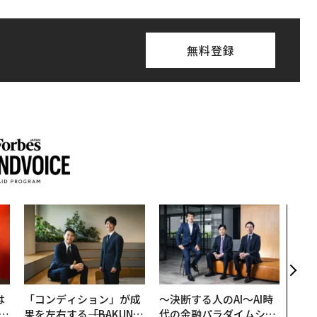
無料登録
挑戦
創に
QAI
は
「コンディション」が成
〜決断する人のAI〜AI時
b
果を左右する――「BAKUN
代の金融パラダイムシフ