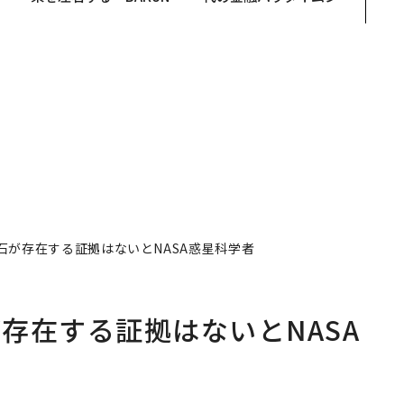
r
E」のTENTIALが支える
ト、「超個別化」の核心
つ
「挑戦者の明日」
【MUFG×ウェルスナビ
×PwC】
石が存在する証拠はないとNASA惑星科学者
存在する証拠はないとNASA