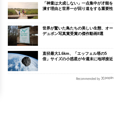
「神童は大成しない」一点集中が才能を
潰す理由と世界一が回り道をする重要性
世界が驚いた鳥たちの美しい生態、オー
デュボン写真賞受賞の傑作動画8選
直径最大1.6km、「エッフェル塔の5
倍」サイズの小惑星が今週末に地球接近
Recommended by