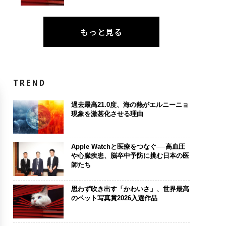
もっと見る
TREND
過去最高21.0度、海の熱がエルニーニョ
現象を激甚化させる理由
Apple Watchと医療をつなぐ──高血圧
や心臓疾患、脳卒中予防に挑む日本の医
師たち
思わず吹き出す「かわいさ」、世界最高
のペット写真賞2026入選作品