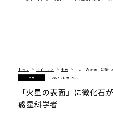
あるか。トップエグゼク
Spot Japanが語る「G
ティブのキャリアに触れ
ow Better」な組織の
る1日│CAREER SUMMI
くり方
T 2026
トップ
サイエンス
宇宙
「火星の表面」に微化
宇宙
2023.01.29 14:00
「火星の表面」に微化石が
惑星科学者