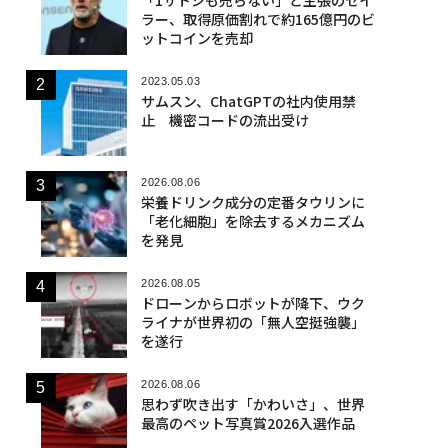
ラー、取得原価割れで約165億円のビ
ットコインを売却
2023.05.03
サムスン、ChatGPTの社内使用禁
止 機密コードの流出受け
2026.08.06
栄養ドリンク成分の定番タウリンに
「老化細胞」を除去するメカニズム
を発見
2026.08.05
ドローンからロボットが降下、ウク
ライナが世界初の「無人空挺強襲」
を遂行
2026.08.06
思わず吹き出す「かわいさ」、世界
最高のペット写真賞2026入選作品