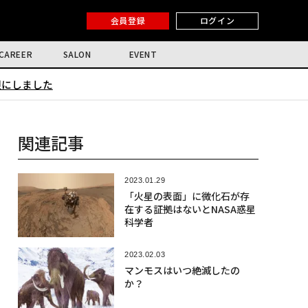
会員登録
ログイン
CAREER
SALON
EVENT
限にしました
関連記事
2023.01.29
「火星の表面」に微化石が存
在する証拠はないとNASA惑星
科学者
2023.02.03
マンモスはいつ絶滅したの
か？