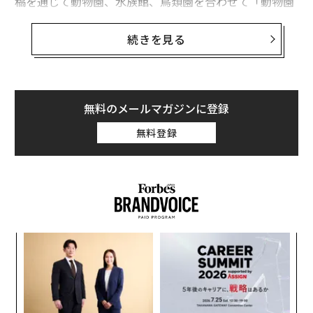
稿を通じて動物園、水族館、鳥類園を合わせて「動物園
（zoo）」と呼ぶ）。この圧倒的な訪問者数だけでも、
これらの施設が世間に影響を与える比類のない場を提供
続きを見る
していることがわかる。しかし、驚くべきことに、動物
園が社会に与えている利益は一般に過小評価されがち
だ。
無料のメールマガジンに登録
最近発表された研究によると、動物園は自然保護や応用
無料登録
動物科学に重要な貢献をしていることに加えて、人間社
会の認識や自然社会への関心の持ち方に関して重要な役
割を果たしていることがわかった。
スパ
〜
のラ
金
個
「
ェ
左右
T