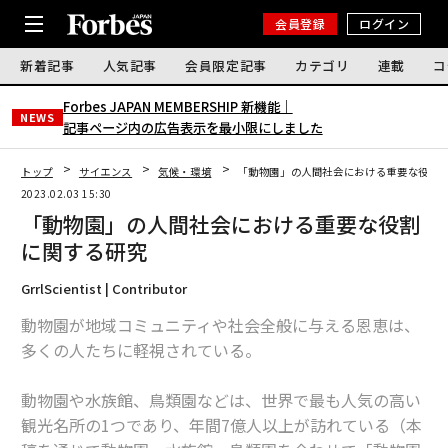
会員登録
ログイン
新着記事
人気記事
会員限定記事
カテゴリ
連載
コ
Forbes JAPAN MEMBERSHIP 新機能｜
NEWS
記事ページ内の広告表示を最小限にしました
トップ
サイエンス
気候・環境
「動物園」の人間社会における重要な役割
2023.02.03 15:30
「動物園」の人間社会における重要な役割
に関する研究
GrrlScientist | Contributor
動物園が地域コミュニティや社会全般に与える恩恵は、
多くの人たちに軽視されている。
動物園や水族館、鳥類園などは、世界で最も人気の高い
観光名所の1つであり、年間7億人以上が訪れている（本