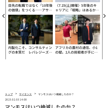
日
目先の転職ではなく「10年後
〈7.25(土)開催〉5年後のキ
の価値」をつくる──アサイ
ャリアに「戦略」はあるか。
ンの長期伴走型支援とは
トップエグゼクティブのキャ
リアに触れる1日│CAREER S
UMMIT 2026
内製化こそ、コンサルティン
アフリカの農村の通信、小1
グの本質だ レバレジーズが
の壁。2人の挑戦者が手にし
実践する、次世代ファームの
た「次なる武器」
全貌
トップ
サイエンス
マンモスはいつ絶滅したのか？
2023.02.03 14:00
マンモスはいつ絶滅したのか？