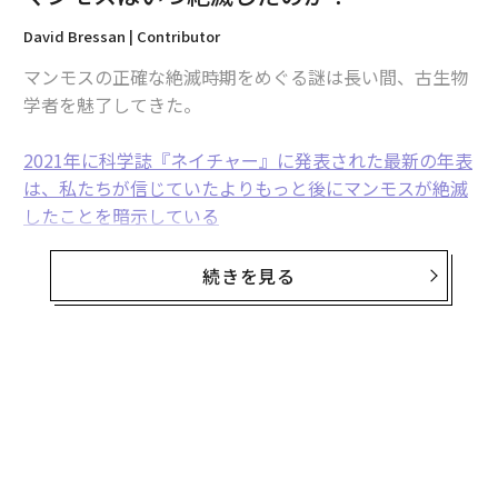
翻訳＝高橋信夫
David Bressan | Contributor
マンモスの正確な絶滅時期をめぐる謎は長い間、古生物
2026年9月号発売中
学者を魅了してきた。
2021年に科学誌『ネイチャー』に発表された最新の年表
最新号の購入はこちらから
は、私たちが信じていたよりもっと後にマンモスが絶滅
したことを暗示している
メンバーシップに登録する
。国際的な研究チームがマンモスの環境DNAを調べたと
ころ、3900年前にも北米とアジアにマンモスの大規模な
続きを見る
集団が存在したことが示唆された。
しかし、シンシナティ大学助教授の
ジョシュア・ミラー
関連記事
とコロラド大学ボルダー校の
カール・シンプソン
は共同
無料のメールマガジンに登録
執筆した論文の中で、最新の年表を確立するのに使われ
マンモスはいつ絶滅したのか？
無料登録
た環境DNAは以前認識されていたよりもずっと複雑だと
アマゾンの熱帯雨林の3分の1以上が「劣化」したことが判明
いう異なる見方を示している。