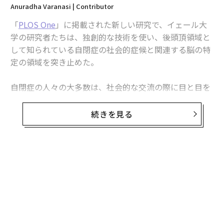
Anuradha Varanasi | Contributor
「
PLOS One
」に掲載された新しい研究で、イェール大
学の研究者たちは、独創的な技術を使い、後頭頂領域と
して知られている自閉症の社会的症候と関連する脳の特
定の領域を突き止めた。
自閉症の人々の大多数は、社会的な交流の際に目と目を
合わせないという選択をする。自閉スペクトラム症（AS
D）の有病率は少なくとも
500人に1人
だが、いまだに広
続きを見る
く誤解され、スティグマ化されている複雑な神経発達症
であるとされている。
2人以上の人間によるリアルタイムのやりとりは、人の
無料のメールマガジンに登録
表情やアイコンタクトが主な情報源とされる動的かつ相
無料登録
互作用的なものになる傾向がある。