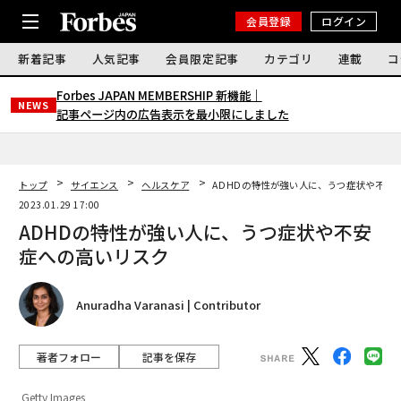
会員登録
ログイン
新着記事
人気記事
会員限定記事
カテゴリ
連載
コ
Forbes JAPAN MEMBERSHIP 新機能｜
NEWS
記事ページ内の広告表示を最小限にしました
トップ
サイエンス
ヘルスケア
ADHDの特性が強い人に、うつ症状や不安
2023.01.29 17:00
ADHDの特性が強い人に、うつ症状や不安
症への高いリスク
Anuradha Varanasi | Contributor
著者フォロー
記事を保存
Getty Images