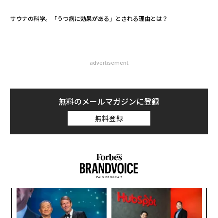
サウナの科学。「うつ病に効果がある」とされる理由とは？
advertisement
無料のメールマガジンに登録
無料登録
〈7
ャ
ト