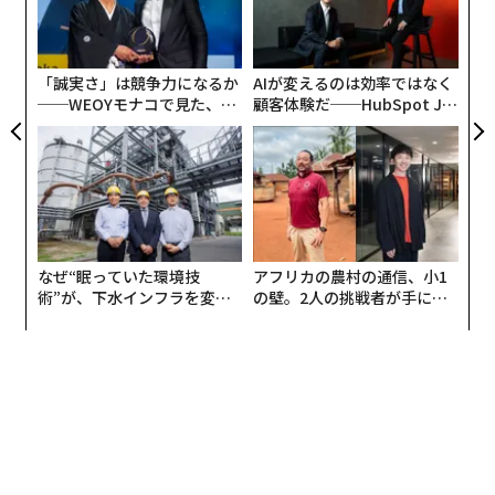
内
リア
グ
UM
実
全
「誠実さ」は競争力になるか
AIが変えるのは効率ではなく
──WEOYモナコで見た、く
顧客体験だ──HubSpot Ja
ら寿司の経営哲学
panが語る「Grow Better」
な組織のつくり方
なぜ“眠っていた環境技
アフリカの農村の通信、小1
術”が、下水インフラを変え
の壁。2人の挑戦者が手にし
たのか──産総研×月島JFE
た「次なる武器」
アクアソリューションの10年