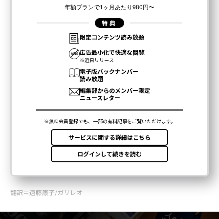
翻訳＝遠藤康子/ガリレオ