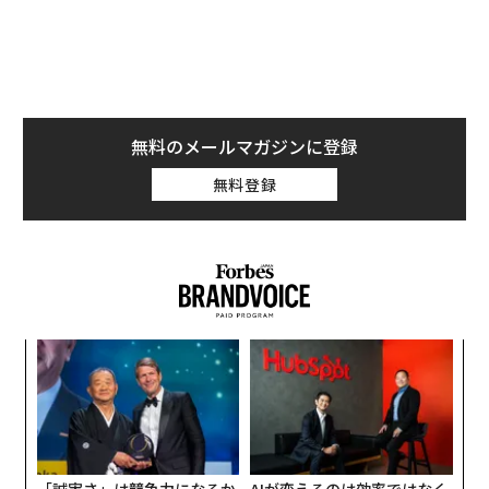
〈7
ャ
ト
内
リア
グ
UM
実
全
「誠実さ」は競争力になるか
AIが変えるのは効率ではなく
──WEOYモナコで見た、く
顧客体験だ──HubSpot Ja
ら寿司の経営哲学
panが語る「Grow Better」
な組織のつくり方
なぜ“眠っていた環境技
アフリカの農村の通信、小1
術”が、下水インフラを変え
の壁。2人の挑戦者が手にし
たのか──産総研×月島JFE
た「次なる武器」
アクアソリューションの10年