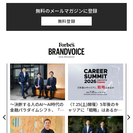
無料のメールマガジンに登録
無料登録
義す
「
むス
─
ら
「
左右
T
日
〜決断する人のAI〜AI時代の
〈7.25(土)開催〉5年後のキ
金融パラダイムシフト、「超
ャリアに「戦略」はあるか。
個別化」の核心 【MUFG×ウ
トップエグゼクティブのキャ
ェルスナビ×PwC】
リアに触れる1日│CAREER S
UMMIT 2026