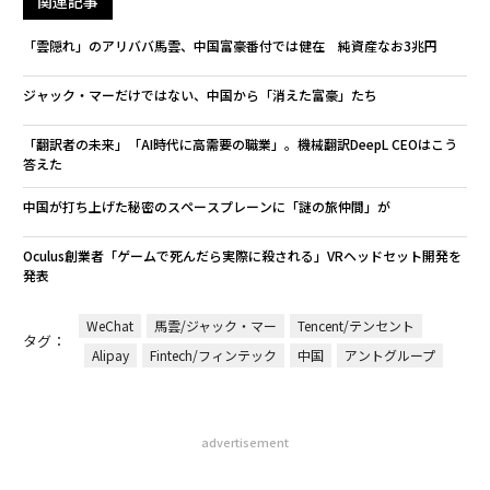
関連記事
「雲隠れ」のアリババ馬雲、中国富豪番付では健在 純資産なお3兆円
ジャック・マーだけではない、中国から「消えた富豪」たち
「翻訳者の未来」「AI時代に高需要の職業」。機械翻訳DeepL CEOはこう
答えた
中国が打ち上げた秘密のスペースプレーンに「謎の旅仲間」が
Oculus創業者「ゲームで死んだら実際に殺される」VRヘッドセット開発を
発表
WeChat
馬雲/ジャック・マー
Tencent/テンセント
タグ：
Alipay
Fintech/フィンテック
中国
アントグループ
advertisement