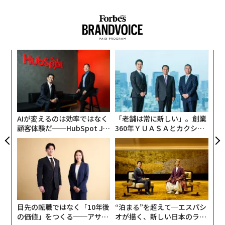
語ったところによると、馬は投資持ち株会社を通じてア
ントの株式の50％超を握っているが、議決権の一部を井
賢棟（エリック・ジン）最高経営責任者（CEO）ら同社
幹部に譲渡する可能性があるという。
るか
〈7
、く
ャ
ト
革
リア
ク
UM
た「
AIが変えるのは効率ではなく
「老舗は常に新しい」。創業
顧客体験だ──HubSpot Ja
360年ＹＵＡＳＡとカクシン
panが語る「Grow Better」
CEO田尻望が語る、AIを超え
な組織のつくり方
る人の価値
目先の転職ではなく「10年後
“泊まる”を超えて─エスパシ
の価値」をつくる──アサイ
オが描く、新しい日本のラグ