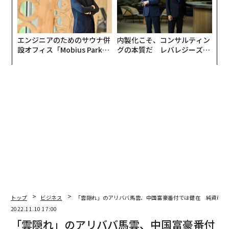
エンジニアのためのサウナ併
内製化こそ、コンサルティン
設オフィス「Mobius Park」
グの本質だ レバレジーズが
がオープン──タマディック
実践する、次世代ファームの
が健康経営を徹底する理由
全貌
トップ
ビジネス
「雲隠れ」のアリババ馬雲、中国富豪番付では健在 純資産な
2022.11.10 17:00
「雲隠れ」のアリババ馬雲、中国富豪番付