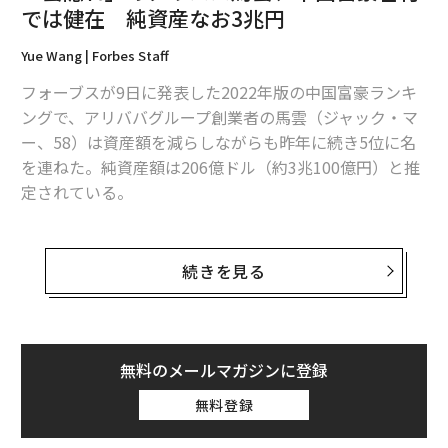
では健在 純資産なお3兆円
Yue Wang | Forbes Staff
フォーブスが9日に発表した2022年版の中国富豪ランキ
ングで、アリババグループ創業者の馬雲（ジャック・マ
ー、58）は資産額を減らしながらも昨年に続き5位に名
を連ねた。純資産額は206億ドル（約3兆100億円）と推
定されている。
中国政府が国内のインターネット大手に対する引き締め
を続けるなか、馬は20年あまり前に仲間たちと創業した
続きを見る
アリババへの関与を引き続き薄めている。3年前にアリ
ババの会長職を退いた馬は今年、グループ傘下のフィン
テック大手アントグループの支配権も手放す方向だ。
無料のメールマガジンに登録
アリババの最新の年次報告書によると、馬はアントの直
無料登録
接的、間接的な持ち分を段階的に減らしていき、最終的
には8.8％以下にする予定。関係者が7月にフォーブスに