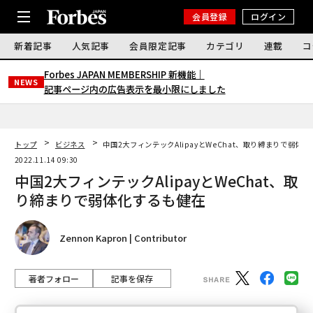
会員登録
ログイン
新着記事
人気記事
会員限定記事
カテゴリ
連載
コ
Forbes JAPAN MEMBERSHIP 新機能｜
NEWS
記事ページ内の広告表示を最小限にしました
トップ
ビジネス
中国2大フィンテックAlipayとWeChat、取り締まりで弱体
2022.11.14 09:30
中国2大フィンテックAlipayとWeChat、取
り締まりで弱体化するも健在
Zennon Kapron | Contributor
著者フォロー
記事を保存