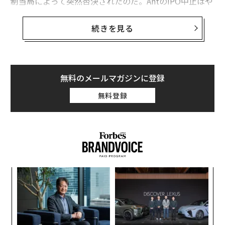
制当局によって突然否決されたのだ。AntのIPO中止はや
がて、中国の金融サービス業界におけるビッグテックの
支配を抑制するための拡大キャンペーンの始まりだった
続きを見る
ことが明らかになった。
規制当局が、かつてはゆるぎなく金融システム上重要と
見なされていた企業を狙うのには、現実的な理由と政治
無料のメールマガジンに登録
的な理由の両方があった。現実的な理由は、Antとその
無料登録
最大のライバルであるTencent（テンセント）が、一般
ユーザーや競合他社を犠牲にして、強力な市場ポジショ
ンを利用できる不公平なフィンテック二極集中を作り出
していたからだ。政治的な理由は、このフィンテック大
手が既存金融機関の領域に進出したからだ。AntやTence
ntとの関係を通して既存の金融機関が利益を得たことは
伝
間違いないものの、おそらくそれぞれの帝国を築くのに
る
少し野心的すぎたのだ。中国の政治的な風向きは変化
モ
〜
し、もはや熱狂的で率直な消費者向けテクノロジー企業
金
家を好んでいるわけではない。
個