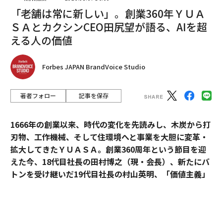
「老舗は常に新しい」。創業360年ＹＵＡ
ＳＡとカクシンCEO田尻望が語る、AIを超
える人の価値
Forbes JAPAN BrandVoice Studio
著者フォロー
記事を保存
1666年の創業以来、時代の変化を先読みし、木炭から打
刃物、工作機械、そして住環境へと事業を大胆に変革・
拡大してきたＹＵＡＳＡ。創業360周年という節目を迎
えた今、18代目社長の田村博之（現・会長）、新たにバ
トンを受け継いだ19代目社長の村山英明、「価値主義」
を掲げて企業変革に伴走するカクシンCEO・田尻望が、
AIを超える「人の提供価値」と、持続的な成長を支える
組織変革の本質に迫る。