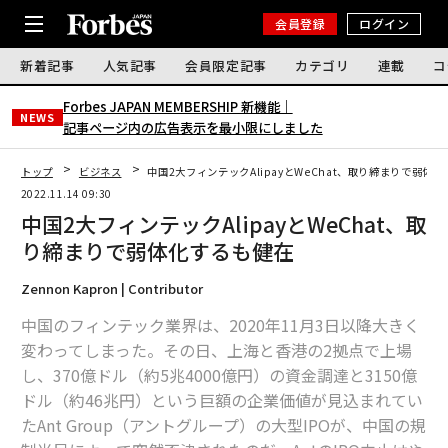
会員登録
ログイン
新着記事
人気記事
会員限定記事
カテゴリ
連載
コ
Forbes JAPAN MEMBERSHIP 新機能｜
NEWS
記事ページ内の広告表示を最小限にしました
トップ
ビジネス
中国2大フィンテックAlipayとWeChat、取り締まりで弱体
2022.11.14 09:30
中国2大フィンテックAlipayとWeChat、取
り締まりで弱体化するも健在
Zennon Kapron | Contributor
中国のフィンテック業界は、2020年11月3日以降大きく
変わってしまった。その日、上海と香港の2拠点で上場
し、370億ドル（約5兆4000億円）の資金調達と3150億
ドル（約46兆円）という巨額の企業価値が見込まれてい
たAnt Group（アントグループ）の大型IPOが、中国の規