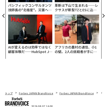
ェ
パシフィックコンサルタンツ
革新は下山で生まれる──レ
フィンテックの取り締まりが始まってから約2年、まだ
技師長の"北極星"。災害への
クサスが新型TZとESに込め
決定的な終わりは見えないが、AntとTencentのフィンテ
無力感を乗り越え見つけた、
た「DISCOVER」の哲学
ックビジネスがどのように変化したかは探る価値があ
防災一筋20年の答え
る。彼らは最早かつてのままではなく、以前のようなか
たちを保ち続けてもいない。
分離の程度
AIが変えるのは効率ではなく
アフリカの農村の通信、小1
これまで規制当局は、中国のフィンテック大手の支配を
顧客体験だ──HubSpot Ja
の壁。2人の挑戦者が手にし
抑えるために、彼らの事業要素を分解し、より銀行に近
panが語る「Grow Better」
た「次なる武器」
な組織のつくり方
い行動を取るよう強制することに重点を置いてきた。An
tは最終的に中国人民銀行（PBOC）が監督する金融持株
会社となる。
トップ
Forbes JAPAN BrandVoice
Forbes JAPAN BrandVoice
「老
2026.08.07 16:00