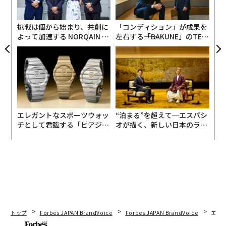
貧困や災害などの社会課題は完全にはなくならないと思
無
います。しかし、どんな困難も乗り越えて「喜怒哀楽」
防
挑戦は個から始まり、共創に
「コンディション」が成果を
など、さまざまな感情を味わって死んでいくのが、人生
よって加速する NORQAIN JA
左右する――「BAKUNE」のTEN
の醍醐味だと考えます。
PAN 特別座談会
TIALが支える「挑戦者の明
日」
発展途上国の人々だけでなく、身の回りの友人や誰しも
が様々な問題を抱えていることにも気づき、これまで
「国」という視点で捉えていた物事を「人」にシフトし
て考えるようになりました。
エレガントなスポーツウォッ
“泊まる”を超えて─エスパシ
チとして君臨する「ピアジ
オが描く、新しい日本のラグ
そんななか、社会課題の解決に取り組むボーダレス・ジ
ェ」ポロの魅力
ジュアリー（中編）
ャパンと出会い、自分は何をしたいのか、それをどう社
会課題解決に繋げられるかを改めて考えた結果、人や環
境に密接につながる「農業」、そして農業が抱える「農
業就業人口の減少」という課題に辿り着きました。
人間の営みが「健やか」に続いていくよう、人間だけで
トップ
Forbes JAPAN BrandVoice
Forbes JAPAN BrandVoice
エレ
はなく、私たちが生きる”地球”という土壌も維持できる