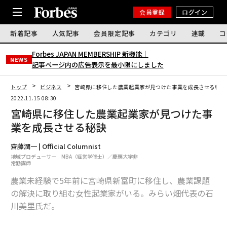
会員登録
ログイン
新着記事
人気記事
会員限定記事
カテゴリ
連載
コ
Forbes JAPAN MEMBERSHIP 新機能｜
NEWS
記事ページ内の広告表示を最小限にしました
トップ
ビジネス
宮崎県に移住した農業起業家が見つけた事業を成長させる秘訣
2022.11.15 08:30
宮崎県に移住した農業起業家が見つけた事
業を成長させる秘訣
齋藤潤一 | Official Columnist
地域プロデューサー MBA（経営学修士）／慶應大学非
常勤講師
農業未経験で5年前に宮崎県新富町に移住し、農業課題
の解決に取り組む女性起業家がいる。みらい畑代表の石
川美里氏だ。