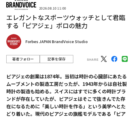
未来を「今」を生きている私はつくる必要がある、そん
2026.08.10 11:00
な想いで「みらい畑」をスタートしました。
エレガントなスポーツウォッチとして君臨
する「ピアジェ」ポロの魅力
──石川さんの「農業をやりたい」という想いを聞いて
新富町を推薦したら、すぐに視察に来て移住を決め、そ
の2カ月後には会社を立ち上げていましたよね。当時、
Forbes JAPAN BrandVoice Studio
まったく注目されていなかった新富町に県外から女性起
業家がやってくるということで、役場職員が総出で迎え
著者フォロー
記事を保存
ていたことを覚えています（笑）
ピアジェの創業は1874年。当初は時計の心臓部にあたる
とはいえ、新富町に移住した時点での農業経験はゼロで
ムーブメントの製造工房だったが、1943年からは自社製
したので、はじめの2年くらいは「野菜をちゃんとつく
時計の製造も始める。スイスにはすでに多くの時計ブラ
る」ということを目標として活動していました。そこか
ンドが存在していたが、ピアジェはそこで抜きんでた存
ら四苦八苦しながら、農作物を「売る」というフェーズ
在になるために「美しい時計を作る」という美学へとた
に入っていきました。
どり着いた。現代のピアジェの旗艦モデルである「ピア
ジェ ポロ」は、美学を貫いたピアジェの歴史と、その魅
3年目に「腸活ミニ野菜」というぬか漬け専用の野菜セ
力が詰まっている。
ットを開発しました。それが好評だったこともあり、少