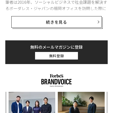
筆者は2016年、ソーシャルビジネスで社会課題を解決す
るボーダレス・ジャパンの福岡オフィスを訪問した際に
石川氏と出会った。
続きを見る
地元農家と連携しながら、さまざまな困難を経験しなが
らも起業家として畑に立つ彼女のエネルギーや起業家精
神は、どこから生まれているのか？現在はクラウドファ
ウンディングにも積極的に取り組んでいるという石川氏
無料のメールマガジンに登録
に話を聞いた。
無料登録
──未経験からどういった想いで農業を始め、5年間続
けてきたのでしょうか。
私は小学校の頃3年間、インドのニューデリーで過ごし
ました。インドで間近に「死」や「貧困」と直面した経
キ
「
験から、私の中に強く残ったのは「自分だけが健やかな
か。
3
世界で生きるのは嫌だ」という想いでした。
キャ
C
パ
R S
る
技