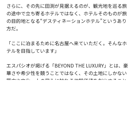
さらに、その先に田渕が見据えるのが、観光地を巡る旅
の途中で立ち寄るホテルではなく、ホテルそのものが旅
の目的地となる“デスティネーションホテル”というあり
方だ。
「ここに泊まるために名古屋へ来ていただく。そんなホ
テルを目指しています」
エスパシオが掲げる「BEYOND THE LUXURY」とは、豪
華さや希少性を競うことではなく、その土地にしかない
歴史や文化、人の営みに触れる体験価値を創出すること
なのだ。名古屋城の正面に誕生した“もうひとつの
城”は、日本ならではのラグジュアリーを世界へ発信す
る新たな拠点になろうとしている。