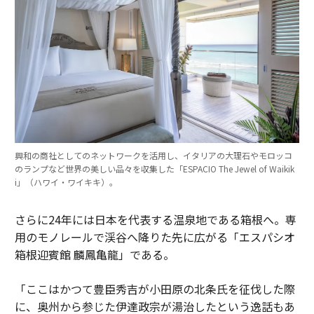
興和の商社としてのネットワークを活用し、イタリアの大理石やモロッコ
のランプなど世界の美しい品々を収集した「ESPACIO The Jewel of Waikik
i」（ハワイ・ワイキキ）。
さらに24年には日本を代表する温泉地である箱根へ。専
用のモノレールで渓谷へ降りた先に広がる「エスパシオ
箱根迎賓館 麟鳳亀龍」である。
「ここはかつて豊臣秀吉が小田原の北条氏を征伐した際
に、奥州から参じた伊達政宗が湯治したという逸話もあ