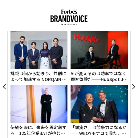
─レ
〜
込め
金
個
小1
内
ェ
にし
グ
実
全
挑戦は個から始まり、共創に
AIが変えるのは効率ではなく
よって加速する NORQAIN JA
顧客体験だ──HubSpot Ja
PAN 特別座談会
panが語る「Grow Better」
な組織のつくり方
伝統を礎に、未来を再定義す
「誠実さ」は競争力になるか
る 125年企業BATが挑むス
──WEOYモナコで見た、く