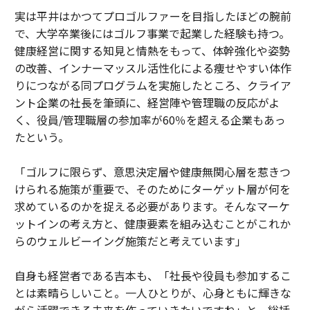
実は平井はかつてプロゴルファーを目指したほどの腕前
で、大学卒業後にはゴルフ事業で起業した経験も持つ。
健康経営に関する知見と情熱をもって、体幹強化や姿勢
の改善、インナーマッスル活性化による痩せやすい体作
りにつながる同プログラムを実施したところ、クライア
ント企業の社長を筆頭に、経営陣や管理職の反応がよ
く、役員/管理職層の参加率が60％を超える企業もあっ
たという。
「ゴルフに限らず、意思決定層や健康無関心層を惹きつ
けられる施策が重要で、そのためにターゲット層が何を
求めているのかを捉える必要があります。そんなマーケ
ットインの考え方と、健康要素を組み込むことがこれか
らのウェルビーイング施策だと考えています」
自身も経営者である吉本も、「社長や役員も参加するこ
とは素晴らしいこと。一人ひとりが、心身ともに輝きな
がら活躍できる未来を作っていきたいですね」と、総括