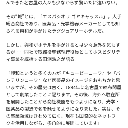
んできた名古屋の人々も少なからず驚いたに違いない。
その“城”とは、「エスパシオ ナゴヤキャッスル」。大手
総合商社であり、医薬品・光学機器メーカーとしても知
られる興和が手がけたラグジュアリーホテルだ。
しかし、興和がホテルを手がけるとは少々意外な気もす
るが……同社で取締役専務執行役員としてホスピタリテ
ィ事業を統括する田渕浩之が語る。
「興和というと多くの方が『キューピーコーワ』や『バ
ンテリンコーワ』など医薬品のイメージをおもちかと思
いますが、その歴史は古く、1894年に名古屋で綿布問屋
として創業したことに遡ります。その後、海外へ駐在所
を展開したことから商社機能をもつようになり、光学・
医薬品の製造で名を馳せるようになりました。実は、そ
の事業領域はきわめて広く、現在も国際的なネットワー
クを活用しながら、多角的に展開しています」