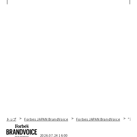
モークレスな未来
ら寿司の経営哲学
トップ
Forbes JAPAN BrandVoice
Forbes JAPAN BrandVoice
“泊
2026.07.24 16:00