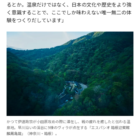
るとか。温泉だけではなく、日本の文化や歴史をより強
く意識することで、ここでしか味わえない唯一無二の体
験をつくりだしています」
かつて伊達政宗が小田原攻めの際に滞在し、戦の疲れを癒したと伝わる温
泉地。早川沿いの渓谷に9棟のヴィラが点在する「エスパシオ 箱根迎賓館
麟鳳亀龍」（神奈川・箱根）。