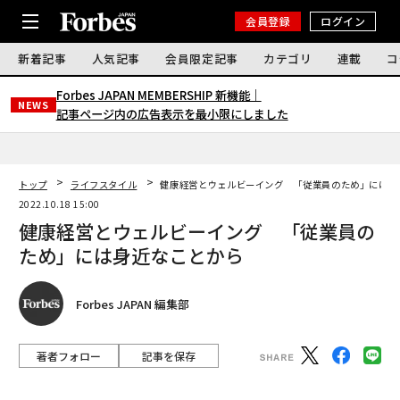
会員登録
ログイン
新着記事
人気記事
会員限定記事
カテゴリ
連載
コ
Forbes JAPAN MEMBERSHIP 新機能｜
NEWS
記事ページ内の広告表示を最小限にしました
トップ
ライフスタイル
健康経営とウェルビーイング 「従業員のため」には身
2022.10.18 15:00
健康経営とウェルビーイング 「従業員の
ため」には身近なことから
Forbes JAPAN 編集部
著者フォロー
記事を保存