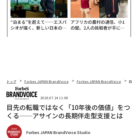
“泊まる”を超えて──エスパ
アフリカの農村の通信、小1
シオが描く、新しい日本のラ
の壁。2人の挑戦者が手にし
グジュアリー（前編）
た「次なる武器」
トップ
Forbes JAPAN BrandVoice
Forbes JAPAN BrandVoice
目先
2026.07.24 11:00
目先の転職ではなく「10年後の価値」をつ
くる──アサインの長期伴走型支援とは
Forbes JAPAN BrandVoice Studio