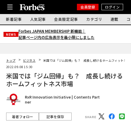
会員登録
ログイン
新着記事
人気記事
会員限定記事
カテゴリ
連載
コ
Forbes JAPAN MEMBERSHIP 新機能｜
NEWS
記事ページ内の広告表示を最小限にしました
トップ
ビジネス
米国では「ジム回帰」も？ 成長し続けるホームフィットネス
2022.09.08 15:30
米国では「ジム回帰」も？ 成長し続ける
ホームフィットネス市場
RxR Innovation Initiative | Contents Part
ner
著者フォロー
記事を保存