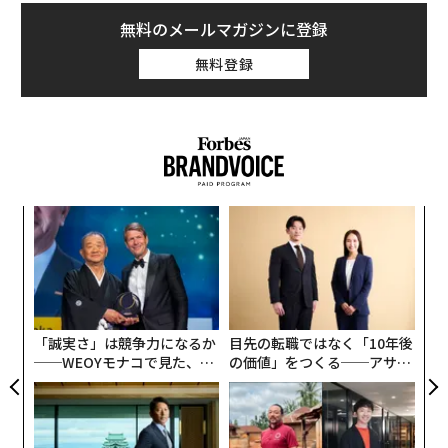
無料のメールマガジンに登録
無料登録
創に
革
 JA
ク
た「
果を
伝
EN
る
明
モ
「誠実さ」は競争力になるか
目先の転職ではなく「10年後
──WEOYモナコで見た、く
の価値」をつくる──アサイ
ら寿司の経営哲学
ンの長期伴走型支援とは