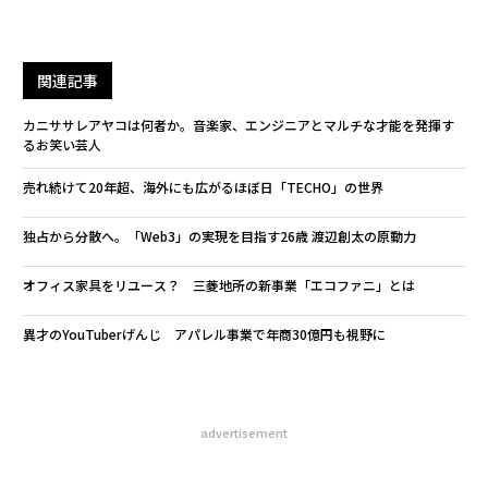
関連記事
カニササレアヤコは何者か。音楽家、エンジニアとマルチな才能を発揮す
るお笑い芸人
売れ続けて20年超、海外にも広がるほぼ日「TECHO」の世界
独占から分散へ。「Web3」の実現を目指す26歳 渡辺創太の原動力
オフィス家具をリユース？ 三菱地所の新事業「エコファニ」とは
異才のYouTuberげんじ アパレル事業で年商30億円も視野に
advertisement