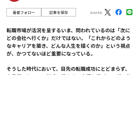
著者フォロー
記事を保存
転職市場が活況を呈するいま、問われているのは「次に
どの会社へ行くか」だけではない。「これからどのよう
なキャリアを築き、どんな人生を描くのか」という視点
が、かつてないほど重要になっている。
そうした時代において、目先の転職成功にとどまらず、
中長期のキャリア形成に伴走する支援を掲げるのがアサ
インだ。
その支援を体現するのが、卓越した実績と高い専門性を
備えたごく限られた人材にのみ与えられる役割「アソシ
エイトプリンシパル」である。今回は、その役割を担う
松井孝太郎と多田有花に、キャリアに寄り添い続ける覚
悟と支援哲学を聞いた。