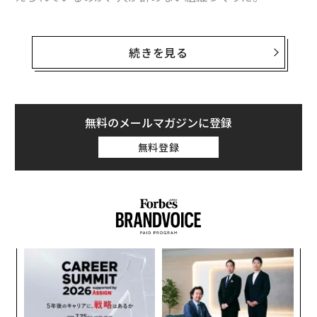
続くコロナ禍で、大きな打撃を受けた飲食業。業界を離
れる人も多い中、長く人が働き続ける場所もある。そん
続きを見る
な稀有なレストランを率いるのが、「世界のベストレス
トラン50」で2016年と18年に世界一に輝いた「オステ
リア フランチェスカーナ」のオーナーシェフ、マッシ
モ・ボットゥーラ氏だ。
無料のメールマガジンに登録
無料登録
世界4都市の「グッチ オステリア」など、複数のレスト
ランの監修も行う彼の考え方には、ウェルビーイングの
種が隠れている。
小1
挑
にし
よっ
PA
パ
技