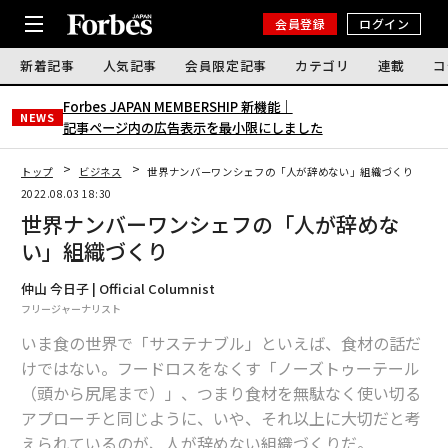
会員登録
ログイン
新着記事
人気記事
会員限定記事
カテゴリ
連載
コ
Forbes JAPAN MEMBERSHIP 新機能｜
NEWS
記事ページ内の広告表示を最小限にしました
トップ
ビジネス
世界ナンバーワンシェフの「人が辞めない」組織づくり
2022.08.03 18:30
世界ナンバーワンシェフの「人が辞めな
い」組織づくり
仲山 今日子 | Official Columnist
フリージャーナリスト
いま食の世界で「サステナブル」といえば、食材の話だ
けではない。フードロスをなくす「ノーズトゥーテール
（頭から尻尾まで）」、つまり食材を無駄なく使い切る
アプローチと同じように、いや、それ以上に大切だと考
えられているのが、人が辞めない組織づくりだ。