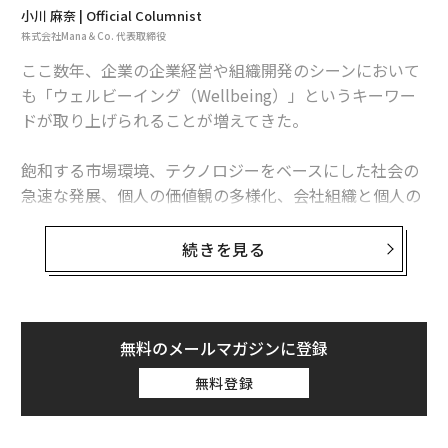
小川 麻奈 | Official Columnist
とマッシモは考えているのだと思います」
株式会社Mana＆Co. 代表取締役
ここ数年、企業の企業経営や組織開発のシーンにおいて
人を幸せにするためには、まずは自分が「人として幸せ
も「ウェルビーイング（Wellbeing）」というキーワー
であること」。まさにウェルビーイングそのものともい
ドが取り上げられることが増えてきた。
える、等身大の「人間主義」の考えがボットゥーラ氏の
根本にある。
飽和する市場環境、テクノロジーをベースにした社会の
急速な発展、個人の価値観の多様化、会社組織と個人の
さらに紺藤氏は「マッシモは、物事の良い面を見る人
関係性の変化、それらは世界的なパンデミックによって
だ」と語る。実は、紺藤氏はボットゥーラ氏のシグネチ
さらに加速した。近年私たちの身の回りで起こっている
続きを見る
ャーデザートとなった「おっと！ レモンタルトを落とし
大きな環境変化が、生きることの本質的な意味を問い直
ちゃった」をある種「生み出した」張本人でもある。
させる流れにあるといえるだろう。
「マッシモは、基本的に物事を、ネガティブに捉えな
空前のサウナブームとともに“ととのう”という言葉がブ
無料のメールマガジンに登録
い。起きたことは変わらないのだから、そこから視点を
ームになり、それ以前から広がっていたヨガや瞑想など
変えて『どうしたら良くなるか』を考える」のだとい
無料登録
で心身のコンディションをケアする個人が増え、組織と
う。
してそうした機会を設ける企業も増えてきている。