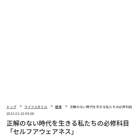
世界No.1レストランだからこそ、料理もサービスも高い
基準が求められるが、細かい注意はするものの、感情的
に怒ることはあまりない。しかし、ボットゥーラ氏が激
怒する唯一の例外がある。それは、忙しいサービスの合
間だからと、新入りスタッフが立ってまかないを食べて
しまった時だ。
「なんで座って食べないんだ！」とボットゥーラ氏の雷
が落ちる。
オステリア フランチェスカーナでは、営業前に全員が座
ってまかないを食べる。「マッシモは食を深く愛してい
るので、ただ『お腹をいっぱいにするだけのために食べ
トップ
ライフスタイル
健康
正解のない時代を生きる私たちの必修科目「
る』ということが許せない。僕たちは、食を通した幸せ
2023.03.10 09:00
正解のない時代を生きる私たちの必修科目
な時間を提供するのが仕事。だからこそ、まず僕たち自
身が食を愛していなければ。『自分の食事の時間をない
「セルフアウェアネス」
がしろにする人間が、どうして人を幸せにできるんだ』