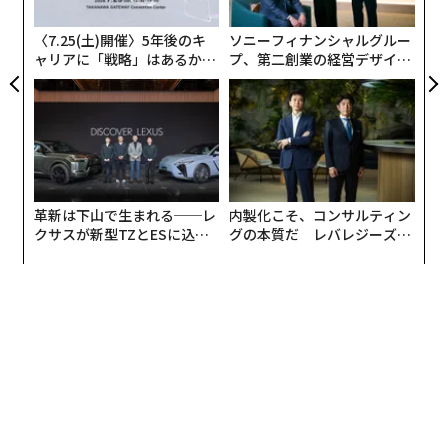
無
防
〈7.25(土)開催〉5年後のキ
ソニーフィナンシャルグルー
ャリアに「戦略」はあるか。
プ、第二創業の経営デザイン
トップエグゼクティブのキャ
──カギは意志を引き出し、
リアに触れる1日│CAREER S
束ね、共創すること
UMMIT 2026
「グッチ オステリア」の内観
革新は下山で生まれる──レ
内製化こそ、コンサルティン
17年にわたって氏と共に働き、オステリア フランチェス
クサスが新型TZとESに込め
グの本質だ レバレジーズが
カーナのスーシェフを務めた紺藤敬彦氏は「マッシモは
た「DISCOVER」の哲学
実践する、次世代ファームの
とにかく人情味があって、スタッフを仕事相手というよ
全貌
り家族のように扱ってくれる」とその人柄を語る。
「彼は仕事のことだけではなくて、個人的な悩みがない
かどうかも心配するし、何かあったらもちろん、親身に
なって相談に乗ってくれる。帰国などで、スタッフが店
を辞めるときには、そのスタッフと抱き合って号泣する
ほど」だと言う。