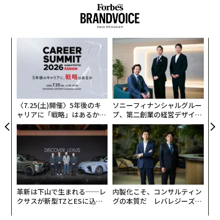
次ページ ＞
名物レモンタルトの誕生秘話
一方で、そのような機会は、心身の状態を健やかにコン
ディショニングして「Well（良い状態）」にすることに
はつながるが、”生き方”や”あり方”を本質的に良い状態
1
2
3
小1
挑
にしていくというニュアンスをともなう「ウェルビーイ
にし
よっ
ング」にまでは踏み込めていないように感じる。
編集＝仲山今日子
PA
パ
技
どうすればより本質的な「ウェルビーイング」を実践
無
2026年9月号発売中
し、個人や組織を変えていくことができるのか。そこで
防
〈7.25(土)開催〉5年後のキ
ソニーフィナンシャルグルー
注目したいのが「セルフアウェアネス」という概念だ。
ャリアに「戦略」はあるか。
プ、第二創業の経営デザイン
トップエグゼクティブのキャ
──カギは意志を引き出し、
セルフアウェアネスとは？
最新号の購入はこちらから
リアに触れる1日│CAREER S
束ね、共創すること
UMMIT 2026
「セルフアウェアネス」を端的に日本語で説明すると
メンバーシップに登録する
「自分に意識を向けること」。意識というと、つい思考
的なものを連想しがちだが、セルフウェアネスにおいて
は思考に限らず、心や感情、身体や身体感覚なども包括
革新は下山で生まれる──レ
内製化こそ、コンサルティン
したホリスティック（全体性）な観点で自己を理解する
クサスが新型TZとESに込め
グの本質だ レバレジーズが
イメージだ。
た「DISCOVER」の哲学
実践する、次世代ファームの
関連記事
全貌