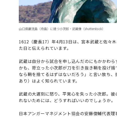
山口県巌流島（舟島）に建つ小次郎・武蔵像（shutterstock）
1612（慶長17）年4月13日は、宮本武蔵と佐
た日と伝えられています。
武蔵は自分から試合を申し込んだのにもかかわら
かも、苛立った小次郎が刀を引き抜き鞘を投げ捨
なら鞘を捨てるはずはないだろう」と言い放ち、
あり）はよく知られています。
武蔵の大遅刻に怒り、平常心を失った小次郎。彼
れないためには、どうすればいいのでしょうか。
日本アンガーマネジメント協会の安藤俊輔代表理