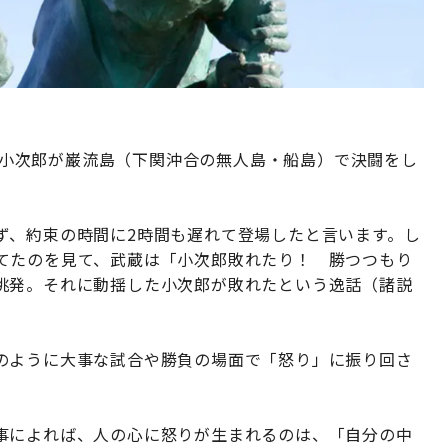
々木小次郎が巌流島（下関沖合の無人島・船島）で決闘をし
ず、約束の時間に2時間も遅れて登場したと言います。し
てたのを見て、武蔵は「小次郎敗れたり！ 勝つつもり
挑発。それに動揺した小次郎が敗れたという逸話（諸説
のように大事な試合や勝負の場面で「怒り」に振り回さ
事によれば、人の心に怒りが生まれるのは、「自分の中