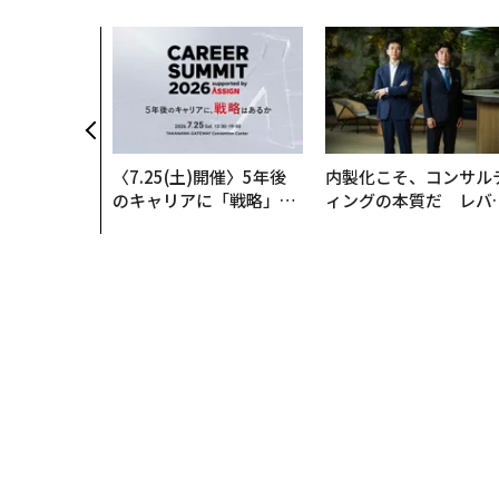
〈7.25(土)開催〉5年後
内製化こそ、コンサル
のキャリアに「戦略」は
ィングの本質だ レバ
あるか。トップエグゼク
ジーズが実践する、次
ティブのキャリアに触れ
代ファームの全貌
る1日│CAREER SUMMI
T 2026