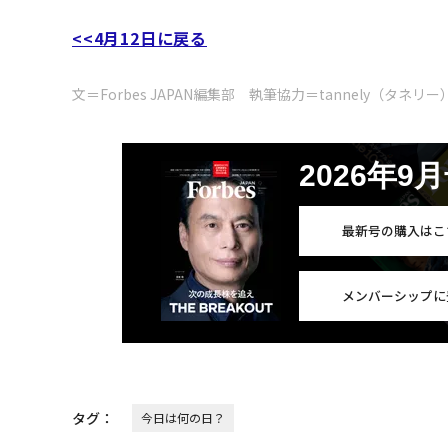
<<4月12日に戻る
文＝Forbes JAPAN編集部 執筆協力＝tannely（タネリー
2026年9
最新号の購入はこ
メンバーシップに
タグ：
今日は何の日？