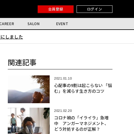
会員登録
ログイン
CAREER
SALON
EVENT
限にしました
関連記事
2021.01.10
心配事の9割は起こらない 「悩
む」を減らす生き方のコツ
2021.02.20
コロナ禍の「イライラ」急増
中 アンガーマネジメント、
どう対処するのが正解？