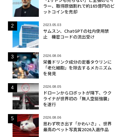
ラー、取得原価割れで約165億円のビ
ットコインを売却
2023.05.03
サムスン、ChatGPTの社内使用禁
止 機密コードの流出受け
2026.08.06
栄養ドリンク成分の定番タウリンに
「老化細胞」を除去するメカニズム
を発見
2026.08.05
ドローンからロボットが降下、ウク
ライナが世界初の「無人空挺強襲」
を遂行
2026.08.06
思わず吹き出す「かわいさ」、世界
最高のペット写真賞2026入選作品