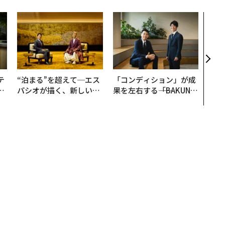
AI
なく
Spo
ow 
くり
テ
“泊まる”を超えて─エス
「コンディション」が成
レ
パシオが描く、新しい日
果を左右する――「BAKUN
世
本のラグジュアリー（中
E」のTENTIALが支える
編）
「挑戦者の明日」