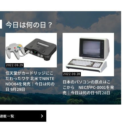
今日は何の日？
176
No.
2022.09.29
175
任天堂がカードリッジにこ
No.
2022.09.28
だわったワケ 北米でNINTE
日本のパソコンの原点はこ
NDO64を発売｜今日は何の
こから NECがPC-8001を発
日 9月29日
売｜今日は何の日 9月28日
連載一覧