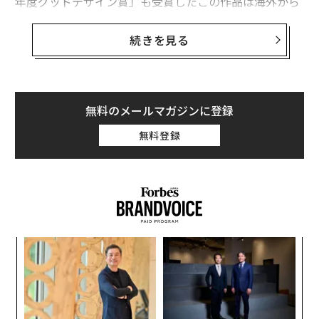
年度グッドデザイン賞」も受賞したこの作品は海外から
の注目度も高く、「The Grave of Kamakura Yukinoshit
a Church」で検索すれば、実に5万3000件以上の結果が
続きを見る
ヒットする。
美しく謎めいたこの「墓地」を設計したのは、「延床面
積わずか18平米の『平屋』」というまさにコクーン
無料のメールマガジンに登録
（繭）のような住宅も手がけた保坂猛氏。このユニーク
無料登録
な住宅を取材した「
見上げれば直射月光、浴室は露天。文京区・超狭小『延
床6坪平屋』の贅
」は、Forbes JAPAN Webで多くの反響を得た。
生者と死者、2つの視界をもつというこの墓地誕生の裏
るか
伝
には、建築家のどんな苦悩があったのか。そして、保坂
、く
る
事務所のコミュニケーション・マネージャーであり保坂
モ
小1
革
氏の妻でもある恵氏は、数百枚のスケッチを経て「運命
にし
ク
の1枚」が描かれ得たその瞬間までをどう伴走したの
た「