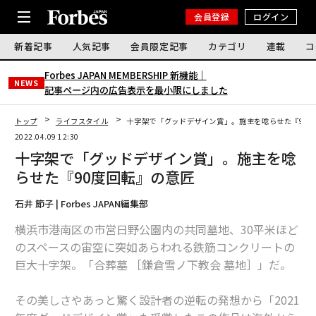
会員登録
ログイン
新着記事
人気記事
会員限定記事
カテゴリ
連載
コ
Forbes JAPAN MEMBERSHIP 新機能｜
NEWS
記事ページ内の広告表示を最小限にしました
トップ
ライフスタイル
十字架で「グッドデザイン賞」。施主を唸らせた『90
2022.04.09 12:30
十字架で「グッドデザイン賞」。施主を唸
らせた『90度回転』の意匠
石井 節子 | Forbes JAPAN編集部
横浜市港南区の市営日野公園内の共同墓地、30平米ほど
のスペースの宙空に突如あらわれる鉄筋コンクリートの
巨大十字架。「合葬墓 ［鎌倉雪ノ下教会 墓地］」だ。
その美しさやあっと驚く設計者の逆転の発想から「2021