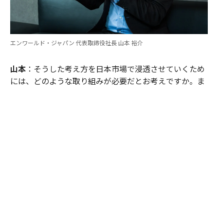
エンワールド・ジャパン 代表取締役社長 山本 裕介
山本
：そうした考え方を日本市場で浸透させていくため
には、どのような取り組みが必要だとお考えですか。ま
たグローバル本社と日本市場の間で「橋渡し役」を務め
るなかで感じることも聞かせてください。
伊佐
：日本企業がどうすれば「顧客の成功」を起点にGr
ow Betterできるか──それを今でも考え続けていま
す。環境が変わればGrow Betterの実現の仕方も変わる
し、必要なツールも変わる。「どうするべきなんだろ
う」と問い続けることが大切だと思っていて、それが私
をここに留めている理由です。
外資系企業でよくあるのは、本社側がグローバルで成功