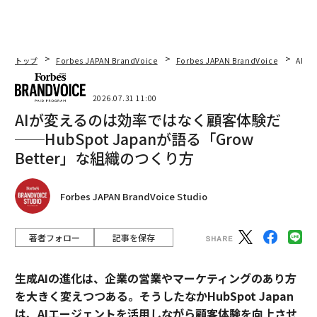
トップ
Forbes JAPAN BrandVoice
Forbes JAPAN BrandVoice
AIが
2026.07.31 11:00
AIが変えるのは効率ではなく顧客体験だ
──HubSpot Japanが語る「Grow
Better」な組織のつくり方
Forbes JAPAN BrandVoice Studio
著者フォロー
記事を保存
生成AIの進化は、企業の営業やマーケティングのあり方
を大きく変えつつある。そうしたなかHubSpot Japan
は、AIエージェントを活用しながら顧客体験を向上させ