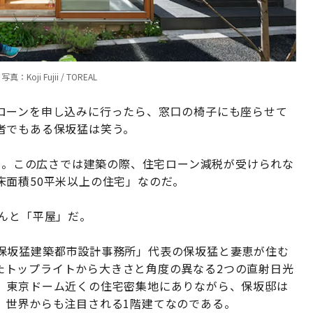
i Fujii / TOREAL
ローンを申し込みに行ったら、窓口の椅子にも座らせて
者でもある保坂猛は笑う。
坪）。この広さでは建築の際、住宅ローン減税が受けられな
床面積50平米以上の住宅」なのだ。
なんと「平屋」だ。
保坂猛建築都市設計事務所」代表の保坂猛と妻恵が住む
られたトップライトから大きさと角度の異なる2つの直射日光
、東京ドーム近くの住宅密集地にありながら、保坂邸は
、世界からも注目される1階建てなのである。