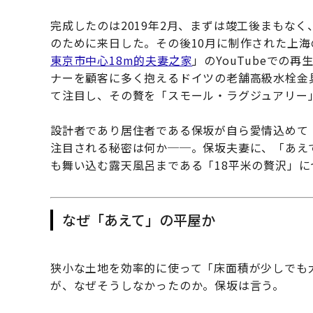
完成したのは2019年2月、まずは竣工後まもなく、フ
のために来日した。その後10月に制作された上海のW
東京市中心18m的夫妻之家
」のYouTubeでの
ナーを顧客に多く抱えるドイツの老舗高級水栓金具
て注目し、その贅を「スモール・ラグジュアリー
設計者であり居住者である保坂が自ら愛情込めて
注目される秘密は何か──。保坂夫妻に、「あえ
も舞い込む露天風呂まである「18平米の贅沢」に
なぜ「あえて」の平屋か
狭小な土地を効率的に使って「床面積が少しでも
が、なぜそうしなかったのか。保坂は言う。