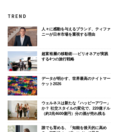
TREND
人々に感動を与えるブランド、ティファ
ニーが日本市場を重視する理由
超富裕層の移動術──ビリオネアが実践
する4つの旅行戦略
データが明かす、世界最高のナイトマー
ケット2026
ウェルネスは新たな「ハッピーアワー」
か？ 社交スタイルの変化で、220億ドル
（約3兆4600億円）分の酒が売れ残る
誰でも育める、「知能を後天的に高め