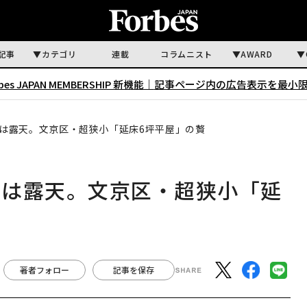
記事
カテゴリ
連載
コラムニスト
AWARD
rbes JAPAN MEMBERSHIP 新機能｜
記事ページ内の広告表示を最小
は露天。文京区・超狭小「延床6坪平屋」の贅
室は露天。文京区・超狭小「延
著者フォロー
記事を保存