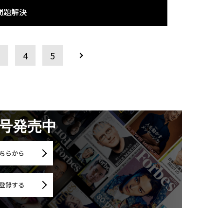
問題解決
3
4
5
月号発売中
ちらから
登録する