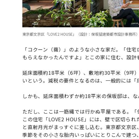
東京都文京区「LOVE2 HOUSE」（設計：保坂猛建築都市設計事務所）写真：Koj
「コクーン（繭）」のような小さな家だ。「住宅
もらえなかったんですよ」とこの家に住む、設計
延床面積約18平米（6坪）、敷地約30平米（9
いという。減税の要件となるのは、一般的には「
しかも、延床面積わずか約18平米の保坂邸は、
ただし、ここは一筋縄では行かぬ平屋である。「
この住宅「LOVE2 HOUSE」には、壁で区切
と直射月光がまっすぐに差し込む。東京都文京区
季節をその小さな胎内いっぱいにとりこんで建つ