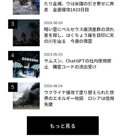
たり全滅、ウは米国の引き寄せに奔
走 全面侵攻1623日目
2026.08.04
暗い空にペルセウス座流星群の流れ
星を探し、はくちょう座を目印に天
の川を辿る 今週の夜空
2023.05.03
サムスン、ChatGPTの社内使用禁
止 機密コードの流出受け
2026.08.04
ウクライナ侵攻で塗り替えられた世
界のエネルギー地図 ロシアは信用
失墜
もっと見る