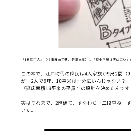
『1日江戸人』（杉浦日向子著、新潮文庫）に「狭小平屋は実は広い」
この本で、江戸時代の庶民は4人家族が9尺2間（
が「2人で6坪、18平米は十分広いんじゃない？
『延床面積18平米の平屋』の設計を決めたんです
実はそれまで、2階建て、すなわち「二段重ね」
いた。