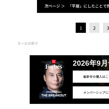
次ページ ＞
「平屋」にしたことで
1
2
文＝石井節子
2026年9
最新号の購入はこ
メンバーシップに